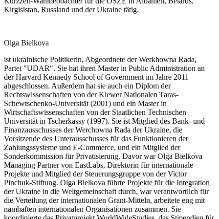
Kurzzeit-Wahlbeobachter für die OSZE in Albanien, Belarus,
Kirgisistan, Russland und der Ukraine tätig.
Olga Bielkova
ist ukrainische Politikerin, Abgeordnete der Werkhowna Rada,
Partei "UDAR". Sie hat ihren Master in Public Administration an
der Harvard Kennedy School of Government im Jahre 2011
abgeschlossen. Außerdem hat sie auch ein Diplom der
Rechtswissenschaften von der Kiewer Nationalen Taras-
Schewtschenko-Universität (2001) und ein Master in
Wirtschaftswissenschaften von der Staatlichen Technischen
Universität in Tscherkassy (1997). Sie ist Mitglied des Bank- und
Finanzausschusses der Werchowna Rada der Ukraine, die
Vorsitzende des Unterausschusses für das Funktionieren der
Zahlungssysteme und E-Commerce, und ein Mitglied der
Sonderkommission für Privatisierung. Davor war Olga Bielkova
Managing Partner von EastLabs, Direktorin für internationale
Projekte und Mitglied der Steuerungsgruppe von der Victor
Pinchuk-Stiftung. Olga Bielkova führte Projekte für die Integration
der Ukraine in die Weltgemeinschaft durch, war verantwortlich für
die Verteilung der internationalen Grant-Mitteln, arbeitete eng mit
namhaften internationalen Organisationen zusammen. Sie
koordinierte das Privatprojekt WorldWideStudies, das Stipendien für