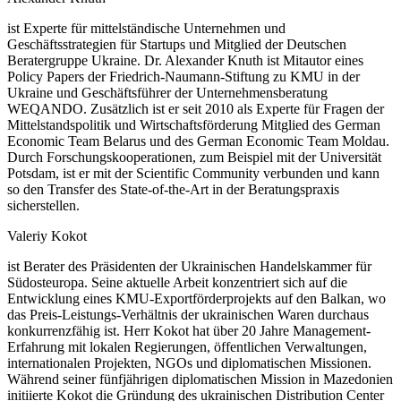
ist Experte für mittelständische Unternehmen und
Geschäftsstrategien für Startups und Mitglied der Deutschen
Beratergruppe Ukraine. Dr. Alexander Knuth ist Mitautor eines
Policy Papers der Friedrich-Naumann-Stiftung zu KMU in der
Ukraine und Geschäftsführer der Unternehmensberatung
WEQANDO. Zusätzlich ist er seit 2010 als Experte für Fragen der
Mittelstandspolitik und Wirtschaftsförderung Mitglied des German
Economic Team Belarus und des German Economic Team Moldau.
Durch Forschungskooperationen, zum Beispiel mit der Universität
Potsdam, ist er mit der Scientific Community verbunden und kann
so den Transfer des State-of-the-Art in der Beratungspraxis
sicherstellen.
Valeriy Kokot
ist Berater des Präsidenten der Ukrainischen Handelskammer für
Südosteuropa. Seine aktuelle Arbeit konzentriert sich auf die
Entwicklung eines KMU-Exportförderprojekts auf den Balkan, wo
das Preis-Leistungs-Verhältnis der ukrainischen Waren durchaus
konkurrenzfähig ist. Herr Kokot hat über 20 Jahre Management-
Erfahrung mit lokalen Regierungen, öffentlichen Verwaltungen,
internationalen Projekten, NGOs und diplomatischen Missionen.
Während seiner fünfjährigen diplomatischen Mission in Mazedonien
initiierte Kokot die Gründung des ukrainischen Distribution Center