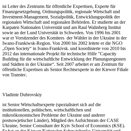
ist Leiter des Zentrums für öffentliche Expertisen, Experte für
Finanzgesetzgebung, Ordnungspolitik, regionale Wirtschaft und
Investment-Management, Sozialpolitik, Entwicklungspolitik der
regionalen Wirtschaft und regionalen Behörden. Er studierte an der
Karpaten Nationalen Universität und am Raul Walinberg Institut
sowie an der Lund Universität in Schweden. Von 1996 bis 2001
war er Vorsitzender des Komitees der Wähler in der Ukraine in der
Iwano-Frankiwsk-Region. Von 2000 bis 2002 leitete er die NGO
„Open Society“ in Ivano-Frankivsk. und koordinierte von 2010 bis
2012 das internationale Projekt für technische Hilfe "Capacity
Building für die wirtschaftliche Entwicklung der Planungsregionen
und Städten in der Ukraine“. Seit 2007 arbeitet er am Zentrum für
öffentliche Expertisen als Senior Rechtsexperte in der Kiewer Filiale
von Transtec.
Vladimir Dubrovskiy
ist Senior Wirtschaftsexperte (spezialisiert sich auf die
institutionellen, politischen, wirtschaftlichen und
mikroökonomischen Probleme der Ukraine und anderer
postsowjetischer Länder), Mitglied des Aufsichtsrats der CASE
Ukraine, Senior Consultant der Kyiv School of Economics (KSE).
Er hat an der Kiewer Nationalen Schewtchenko-Universität und