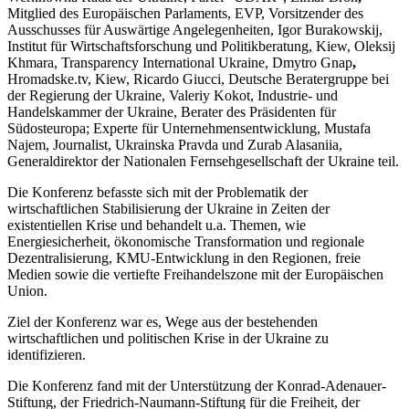
Mitglied des Europäischen Parlaments, EVP, Vorsitzender des
Ausschusses für Auswärtige Angelegenheiten, Igor Burakowskij,
Institut für Wirtschaftsforschung und Politikberatung, Kiew, Oleksij
Khmara, Transparency International Ukraine, Dmytro Gnap
,
Hromadske.tv, Kiew, Ricardo Giucci, Deutsche Beratergruppe bei
der Regierung der Ukraine, Valeriy Kokot, Industrie- und
Handelskammer der Ukraine, Berater des Präsidenten für
Südosteuropa; Experte für Unternehmensentwicklung, Mustafa
Najem, Journalist, Ukrainska Pravda und Zurab Alasaniia,
Generaldirektor der Nationalen Fernsehgesellschaft der Ukraine teil.
Die Konferenz befasste sich mit der Problematik der
wirtschaftlichen Stabilisierung der Ukraine in Zeiten der
existentiellen Krise und behandelt u.a. Themen, wie
Energiesicherheit, ökonomische Transformation und regionale
Dezentralisierung, KMU-Entwicklung in den Regionen, freie
Medien sowie die vertiefte Freihandelszone mit der Europäischen
Union.
Ziel der Konferenz war es, Wege aus der bestehenden
wirtschaftlichen und politischen Krise in der Ukraine zu
identifizieren.
Die Konferenz fand mit der Unterstützung der Konrad-Adenauer-
Stiftung, der Friedrich-Naumann-Stiftung für die Freiheit, der