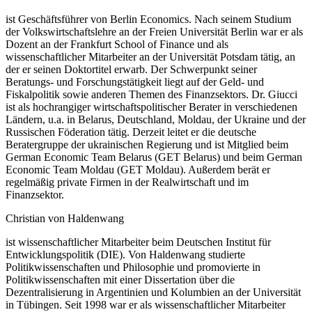
ist Geschäftsführer von Berlin Economics. Nach seinem Studium
der Volkswirtschaftslehre an der Freien Universität Berlin war er als
Dozent an der Frankfurt School of Finance und als
wissenschaftlicher Mitarbeiter an der Universität Potsdam tätig, an
der er seinen Doktortitel erwarb. Der Schwerpunkt seiner
Beratungs- und Forschungstätigkeit liegt auf der Geld- und
Fiskalpolitik sowie anderen Themen des Finanzsektors. Dr. Giucci
ist als hochrangiger wirtschaftspolitischer Berater in verschiedenen
Ländern, u.a. in Belarus, Deutschland, Moldau, der Ukraine und der
Russischen Föderation tätig. Derzeit leitet er die deutsche
Beratergruppe der ukrainischen Regierung und ist Mitglied beim
German Economic Team Belarus (GET Belarus) und beim German
Economic Team Moldau (GET Moldau). Außerdem berät er
regelmäßig private Firmen in der Realwirtschaft und im
Finanzsektor.
Christian von Haldenwang
ist wissenschaftlicher Mitarbeiter beim Deutschen Institut für
Entwicklungspolitik (DIE). Von Haldenwang studierte
Politikwissenschaften und Philosophie und promovierte in
Politikwissenschaften mit einer Dissertation über die
Dezentralisierung in Argentinien und Kolumbien an der Universität
in Tübingen. Seit 1998 war er als wissenschaftlicher Mitarbeiter