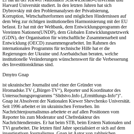
Harvard Universität studiert. In den letzten Jahren hat sich
Dybrovskiy mit den Problemanalysen der Privatisierung,
Korruption, Wirtschaftsreformen und möglichen Hindernissen auf
dem Weg zur richtigen institutionellen Harmonisierung mit der EU
befasst. Er hat mit der Weltbank, dem Entwicklungsprogramm der
Vereinten Nationen(UNDP), dem Globalen Entwicklungsnetzwerk
(GDN), der Organisation für wirtschaftliche Zusammenarbeit und
Entwicklung (OECD) zusammengearbeitet. Im Rahmen des
internationalen Programms für technische Hilfe hat er die
Regierungen der Ukraine und Aserbaidschan beraten, welche
institutionelle Veränderungen wünschenswert für die Verbesserung
des Investitionsklimas sind.
Dmytro Gnap
ist ukrainischer Journalist und einer der Gründer von
Hromadske.TV („Bürger-TV“), Reporter und Koordinator des
Untersuchungsprogramms "Slidstvo.Info („Ermittlungs-Info“)".
Gnap ist Absolvent der Nationalen Kiewer Shevchenko Universität.
Seit 1996 arbeitet er im ukrainischen Fernsehen. Im
Nachrichtenjournalismus arbeitete er auf allen Positionen vom
Reporter bis zum Moderator und Chefredakteur des
Nachrichtendienstes. Er hat beim STB, beim Erstem Nationalen und
TVi gearbeitet. Die letzten fünf Jahre spezialisiert er sich auf dem
investigativen Journalismus. Gnap ist Autor von zahlreichen