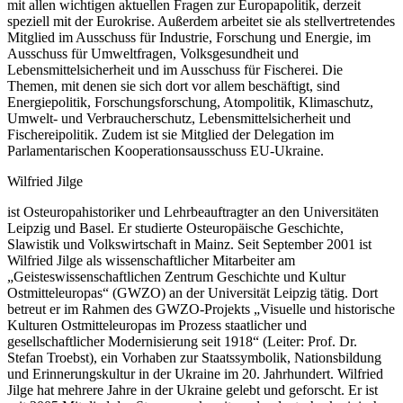
mit allen wichtigen aktuellen Fragen zur Europapolitik, derzeit
speziell mit der Eurokrise. Außerdem arbeitet sie als stellvertretendes
Mitglied im Ausschuss für Industrie, Forschung und Energie, im
Ausschuss für Umweltfragen, Volksgesundheit und
Lebensmittelsicherheit und im Ausschuss für Fischerei. Die
Themen, mit denen sie sich dort vor allem beschäftigt, sind
Energiepolitik, Forschungsforschung, Atompolitik, Klimaschutz,
Umwelt- und Verbraucherschutz, Lebensmittelsicherheit und
Fischereipolitik. Zudem ist sie Mitglied der Delegation im
Parlamentarischen Kooperationsausschuss EU-Ukraine.
Wilfried Jilge
ist Osteuropahistoriker und Lehrbeauftragter an den Universitäten
Leipzig und Basel. Er studierte Osteuropäische Geschichte,
Slawistik und Volkswirtschaft in Mainz. Seit September 2001 ist
Wilfried Jilge als wissenschaftlicher Mitarbeiter am
„Geisteswissenschaftlichen Zentrum Geschichte und Kultur
Ostmitteleuropas“ (GWZO) an der Universität Leipzig tätig. Dort
betreut er im Rahmen des GWZO-Projekts „Visuelle und historische
Kulturen Ostmitteleuropas im Prozess staatlicher und
gesellschaftlicher Modernisierung seit 1918“ (Leiter: Prof. Dr.
Stefan Troebst), ein Vorhaben zur Staatssymbolik, Nationsbildung
und Erinnerungskultur in der Ukraine im 20. Jahrhundert. Wilfried
Jilge hat mehrere Jahre in der Ukraine gelebt und geforscht. Er ist