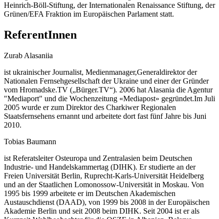
Heinrich-Böll-Stiftung, der Internationalen Renaissance Stiftung, der
Grünen/EFA Fraktion im Europäischen Parlament statt.
ReferentInnen
Zurab Alasaniia
ist ukrainischer Journalist, Medienmanager,Generaldirektor der
Nationalen Fernsehgesellschaft der Ukraine und einer der Gründer
vom Hromadske.TV („Bürger.TV“)
.
2006 hat Alasania die Agentur
"Mediaport" und die Wochenzeitung «Mediapost» gegründet.Im Juli
2005 wurde er zum Direktor des Charkiwer Regionalen
Staatsfernsehens ernannt und arbeitete dort fast fünf Jahre bis Juni
2010.
Tobias Baumann
ist Referatsleiter Osteuropa und Zentralasien beim Deutschen
Industrie- und Handelskammertag (DIHK). Er studierte an der
Freien Universität Berlin, Ruprecht-Karls-Universität Heidelberg
und an der Staatlichen Lomonossow-Universität in Moskau. Von
1995 bis 1999 arbeitete er im Deutschen Akademischen
Austauschdienst (DAAD), von 1999 bis 2008 in der Europäischen
Akademie Berlin und seit 2008 beim DIHK. Seit 2004 ist er als