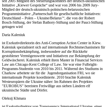
seit 2005 Mitglied des Steuerungskomitees der deutsch-ukrainischen
Initiative „Kiewer Gespräche“ und war von 2006 bis 2009 Jury-
Mitglied der deutsch-ukrainisch-polnischen-belarussischen
Programminitiative „Partnerschaft für gesellschaftliche Initiativen:
Deutschland – Polen – Ukraine/Belarus’“, die von der Robert
Bosch-Stiftung, der Stefan Bathory-Stiftung und der Pauci-Stiftung
getragen wird
Daria Kaleniuk
ist Exekutivdirektorin des Anti-Corruption Action Center in Kiew.
Kaleniuk spezialisiert sich auf internationale Rechtsmechanismen für
Korruptionsbekämpfung, insbesondere auf die Rückkehr
gestohlener Vermögenswerte und Initiativen zur Bekämpfung der
Geldwäscherei. Kaleniuk erhielt ihren Master in Financial Services
Law am Chicago-Kent College of Law. Sie war eine Fulbright-
Programm-Studentin von 2010 bis 2011. Während des Studiums in
Charkow arbeitete sie für die Jugendorganisation FRI, wo sie
internationale Projekte koordinierte. 2010 brachte Kaleniuk
Westeuropäern die Ukraine näher: Im Rahmen des Projektes
"EUROBUS" bereisten Freiwillige aus sieben Ländern elf
ukrainische Städte und Dörfer.
Oleksij Khmara
ist Exekutivdirektor von Transparency International Ukraine, einer