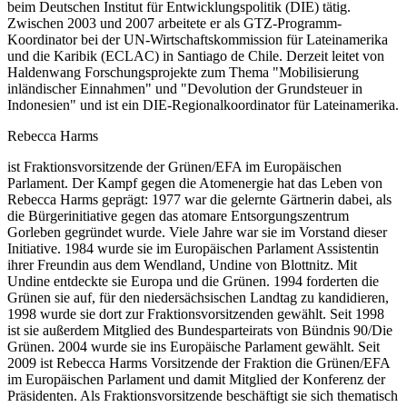
beim Deutschen Institut für Entwicklungspolitik (DIE) tätig.
Zwischen 2003 und 2007 arbeitete er als GTZ-Programm-
Koordinator bei der UN-Wirtschaftskommission für Lateinamerika
und die Karibik (ECLAC) in Santiago de Chile. Derzeit leitet von
Haldenwang Forschungsprojekte zum Thema "Mobilisierung
inländischer Einnahmen" und "Devolution der Grundsteuer in
Indonesien" und ist ein DIE-Regionalkoordinator für Lateinamerika.
Rebecca Harms
ist Fraktionsvorsitzende der Grünen/EFA im Europäischen
Parlament. Der Kampf gegen die Atomenergie hat das Leben von
Rebecca Harms geprägt: 1977 war die gelernte Gärtnerin dabei, als
die Bürgerinitiative gegen das atomare Entsorgungszentrum
Gorleben gegründet wurde. Viele Jahre war sie im Vorstand dieser
Initiative. 1984 wurde sie im Europäischen Parlament Assistentin
ihrer Freundin aus dem Wendland, Undine von Blottnitz. Mit
Undine entdeckte sie Europa und die Grünen. 1994 forderten die
Grünen sie auf, für den niedersächsischen Landtag zu kandidieren,
1998 wurde sie dort zur Fraktionsvorsitzenden gewählt. Seit 1998
ist sie außerdem Mitglied des Bundesparteirats von Bündnis 90/Die
Grünen. 2004 wurde sie ins Europäische Parlament gewählt. Seit
2009 ist Rebecca Harms Vorsitzende der Fraktion die Grünen/EFA
im Europäischen Parlament und damit Mitglied der Konferenz der
Präsidenten. Als Fraktionsvorsitzende beschäftigt sie sich thematisch