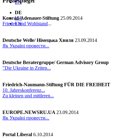
Pressespiegel
EN
DE
Konrad-Adenauer-Stiftung
25.09.2014
UA
Frieden und Wohlstand
...
EN
Deutsche Welle/ Німецька
Хвиля
23.09.2014
Як Україні провести...
Deutsche Beratergruppe/ German Advisory Group
"Die Ukraine in Zeiten...
Friedrich-Naumann-Stiftung FÜR DIE FREIHEIT
10. Jahreskonferenz...
Zu kleinen und mittleren...
EUROPE.NEWSRU.UA
23.09.2014
Як Україні провести...
Portal Liberal
6.10.2014