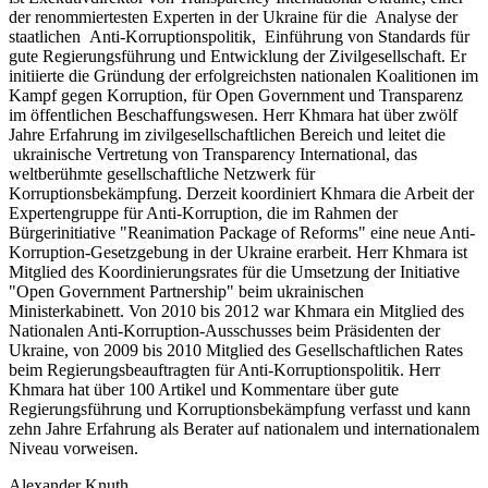
der renommiertesten Experten in der Ukraine für die Analyse der
staatlichen Anti-Korruptionspolitik, Einführung von Standards für
gute Regierungsführung und Entwicklung der Zivilgesellschaft. Er
initiierte die Gründung der erfolgreichsten nationalen Koalitionen im
Kampf gegen Korruption, für Open Government und Transparenz
im öffentlichen Beschaffungswesen. Herr Khmara hat über zwölf
Jahre Erfahrung im zivilgesellschaftlichen Bereich und leitet die
ukrainische Vertretung von Transparency International, das
weltberühmte gesellschaftliche Netzwerk für
Korruptionsbekämpfung. Derzeit koordiniert Khmara die Arbeit der
Expertengruppe für Anti-Korruption, die im Rahmen der
Bürgerinitiative "Reanimation Package of Reforms" eine neue Anti-
Korruption-Gesetzgebung in der Ukraine erarbeit. Herr Khmara ist
Mitglied des Koordinierungsrates für die Umsetzung der Initiative
"Open Government Partnership" beim ukrainischen
Ministerkabinett. Von 2010 bis 2012 war Khmara ein Mitglied des
Nationalen Anti-Korruption-Ausschusses beim Präsidenten der
Ukraine, von 2009 bis 2010 Mitglied des Gesellschaftlichen Rates
beim Regierungsbeauftragten für Anti-Korruptionspolitik. Herr
Khmara hat über 100 Artikel und Kommentare über gute
Regierungsführung und Korruptionsbekämpfung verfasst und kann
zehn Jahre Erfahrung als Berater auf nationalem und internationalem
Niveau vorweisen.
Alexander Knuth