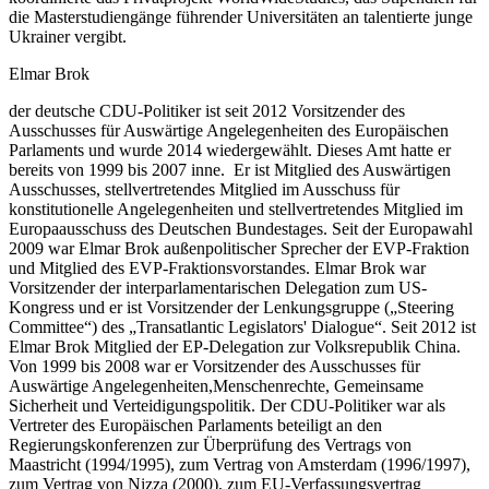
die Masterstudiengänge führender Universitäten an talentierte junge
Ukrainer vergibt.
Elmar Brok
der deutsche CDU-Politiker ist seit 2012 Vorsitzender des
Ausschusses für Auswärtige Angelegenheiten des Europäischen
Parlaments und wurde 2014 wiedergewählt. Dieses Amt hatte er
bereits von 1999 bis 2007 inne. Er ist Mitglied des Auswärtigen
Ausschusses, stellvertretendes Mitglied im Ausschuss für
konstitutionelle Angelegenheiten und stellvertretendes Mitglied im
Europaausschuss des Deutschen Bundestages. Seit der Europawahl
2009 war Elmar Brok außenpolitischer Sprecher der EVP-Fraktion
und Mitglied des EVP-Fraktionsvorstandes. Elmar Brok war
Vorsitzender der interparlamentarischen Delegation zum US-
Kongress und er ist Vorsitzender der Lenkungsgruppe („Steering
Committee“) des „Transatlantic Legislators' Dialogue“. Seit 2012 ist
Elmar Brok Mitglied der EP-Delegation zur Volksrepublik China.
Von 1999 bis 2008 war er Vorsitzender des Ausschusses für
Auswärtige Angelegenheiten,Menschenrechte, Gemeinsame
Sicherheit und Verteidigungspolitik. Der CDU-Politiker war als
Vertreter des Europäischen Parlaments beteiligt an den
Regierungskonferenzen zur Überprüfung des Vertrags von
Maastricht (1994/1995), zum Vertrag von Amsterdam (1996/1997),
zum Vertrag von Nizza (2000), zum EU-Verfassungsvertrag