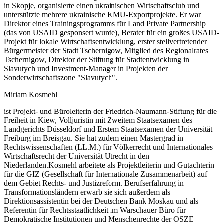
in Skopje, organisierte einen ukrainischen Wirtschaftsclub und
unterstützte mehrere ukrainische KMU-Exportprojekte. Er war
Direktor eines Trainingsprogramms für Land Private Partnership
(das von USAID gesponsert wurde), Berater für ein großes USAID-
Projekt für lokale Wirtschaftsentwicklung, erster stellvertretender
Bürgermeister der Stadt Tschernigow, Mitglied des Regionalrates
Tschernigow, Direktor der Stiftung für Stadtentwicklung in
Slavutych und Investment-Manager in Projekten der
Sonderwirtschaftszone "Slavutych".
Miriam Kosmehl
ist Projekt- und Büroleiterin der Friedrich-Naumann-Stiftung für die
Freiheit in Kiew, Volljuristin mit Zweitem Staatsexamen des
Landgerichts Düsseldorf und Erstem Staatsexamen der Universität
Freiburg im Breisgau. Sie hat zudem einen Mastergrad in
Rechtswissenschaften (LL.M.) für Völkerrecht und Internationales
Wirtschaftsrecht der Universität Utrecht in den
Niederlanden.Kosmehl arbeitete als Projektleiterin und Gutachterin
für die GIZ (Gesellschaft für Internationale Zusammenarbeit) auf
dem Gebiet Rechts- und Justizreform. Berufserfahrung in
Transformationsländern erwarb sie sich außerdem als
Direktionsassistentin bei der Deutschen Bank Moskau und als
Referentin für Rechtsstaatlichkeit im Warschauer Büro für
Demokratische Institutionen und Menschenrechte der OSZE