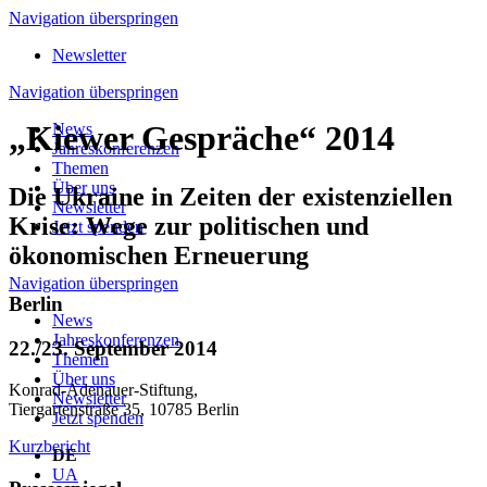
Navigation überspringen
Newsletter
Navigation überspringen
„Kiewer Gespräche“ 2014
News
Jahreskonferenzen
Themen
Über uns
Die Ukraine in Zeiten der existenziellen
Newsletter
Krise: Wege zur politischen und
Jetzt spenden
ökonomischen Erneuerung
Navigation überspringen
Berlin
News
Jahreskonferenzen
22./23. September 2014
Themen
Über uns
Konrad-Adenauer-Stiftung,
Newsletter
Tiergartenstraße 35, 10785 Berlin
Jetzt spenden
Kurzbericht
DE
UA