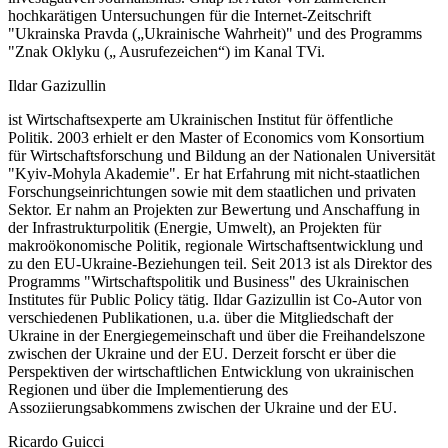
hochkarätigen Untersuchungen für die Internet-Zeitschrift
"Ukrainska Pravda („Ukrainische Wahrheit)" und des Programms
"Znak Oklyku („ Ausrufezeichen“) im Kanal TVi.
Ildar Gazizullin
ist Wirtschaftsexperte am Ukrainischen Institut für öffentliche
Politik. 2003 erhielt er den Master of Economics vom Konsortium
für Wirtschaftsforschung und Bildung an der Nationalen Universität
"Kyiv-Mohyla Akademie". Er hat Erfahrung mit nicht-staatlichen
Forschungseinrichtungen sowie mit dem staatlichen und privaten
Sektor. Er nahm an Projekten zur Bewertung und Anschaffung in
der Infrastrukturpolitik (Energie, Umwelt), an Projekten für
makroökonomische Politik, regionale Wirtschaftsentwicklung und
zu den EU-Ukraine-Beziehungen teil. Seit 2013 ist als Direktor des
Programms "Wirtschaftspolitik und Business" des Ukrainischen
Institutes für Public Policy tätig. Ildar Gazizullin ist Co-Autor von
verschiedenen Publikationen, u.a. über die Mitgliedschaft der
Ukraine in der Energiegemeinschaft und über die Freihandelszone
zwischen der Ukraine und der EU. Derzeit forscht er über die
Perspektiven der wirtschaftlichen Entwicklung von ukrainischen
Regionen und über die Implementierung des
Assoziierungsabkommens zwischen der Ukraine und der EU.
Ricardo Guicci