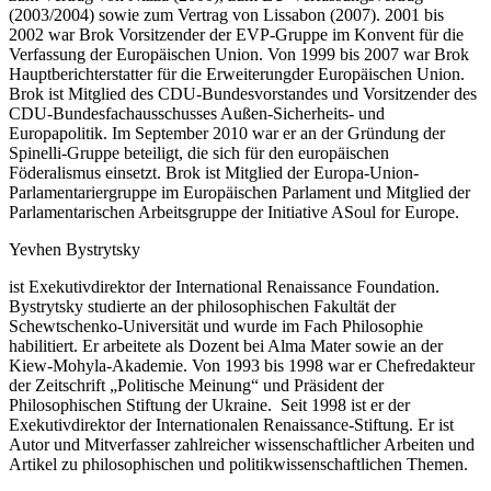
(2003/2004) sowie zum Vertrag von Lissabon (2007). 2001 bis
2002 war Brok Vorsitzender der EVP-Gruppe im Konvent für die
Verfassung der Europäischen Union. Von 1999 bis 2007 war Brok
Hauptberichterstatter für die Erweiterungder Europäischen Union.
Brok ist Mitglied des CDU-Bundesvorstandes und Vorsitzender des
CDU-Bundesfachausschusses Außen-Sicherheits- und
Europapolitik. Im September 2010 war er an der Gründung der
Spinelli-Gruppe beteiligt, die sich für den europäischen
Föderalismus einsetzt. Brok ist Mitglied der Europa-Union-
Parlamentariergruppe im Europäischen Parlament und Mitglied der
Parlamentarischen Arbeitsgruppe der Initiative ASoul for Europe.
Yevhen Bystrytsky
ist Exekutivdirektor der International Renaissance Foundation.
Bystrytsky studierte an der philosophischen Fakultät der
Schewtschenko-Universität und wurde im Fach Philosophie
habilitiert. Er arbeitete als Dozent bei Alma Mater sowie an der
Kiew-Mohyla-Akademie. Von 1993 bis 1998 war er Chefredakteur
der Zeitschrift „Politische Meinung“ und Präsident der
Philosophischen Stiftung der Ukraine. Seit 1998 ist er der
Exekutivdirektor der Internationalen Renaissance-Stiftung. Er ist
Autor und Mitverfasser zahlreicher wissenschaftlicher Arbeiten und
Artikel zu philosophischen und politikwissenschaftlichen Themen.