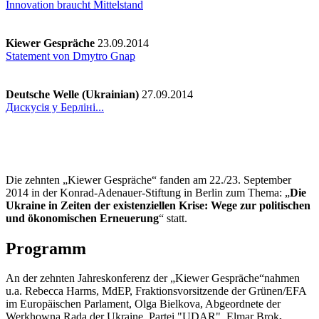
Innovation braucht Mittelstand
Kiewer Gespräche
23.09.2014
Statement von Dmytro Gnap
Deutsche Welle (Ukrainian)
27.09.2014
Дискусія у Берліні...
Die zehnten „Kiewer Gespräche“ fanden am 22./23. September
2014 in der Konrad-Adenauer-Stiftung in Berlin zum Thema: „
Die
Ukraine in
Zeiten der
existenziellen Krise: Wege zur
politischen
und ökonomischen Erneuerung
“ statt.
Programm
An der zehnten Jahreskonferenz der „Kiewer Gespräche“nahmen
u.a. Rebecca Harms, MdEP, Fraktionsvorsitzende der Grünen/EFA
im Europäischen Parlament, Olga Bielkova, Abgeordnete der
Werkhowna Rada der Ukraine, Partei "UDAR", Elmar Brok
,