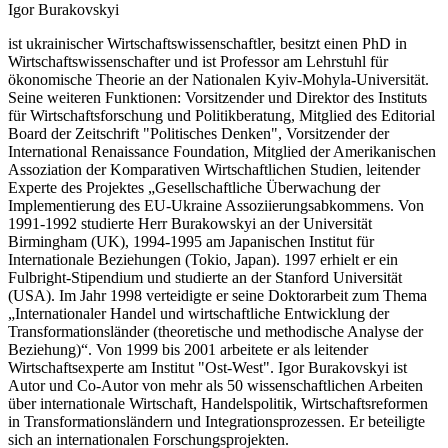
Igor Burakovskyi
ist ukrainischer Wirtschaftswissenschaftler, besitzt einen PhD in
Wirtschaftswissenschafter und ist Professor am Lehrstuhl für
ökonomische Theorie an der Nationalen Kyiv-Mohyla-Universität.
Seine weiteren Funktionen: Vorsitzender und Direktor des Instituts
für Wirtschaftsforschung und Politikberatung, Mitglied des Editorial
Board der Zeitschrift "Politisches Denken", Vorsitzender der
International Renaissance Foundation, Mitglied der Amerikanischen
Assoziation der Komparativen Wirtschaftlichen Studien, leitender
Experte des Projektes „Gesellschaftliche Überwachung der
Implementierung des EU-Ukraine Assoziierungsabkommens. Von
1991-1992 studierte Herr Burakowskyi an der Universität
Birmingham (UK), 1994-1995 am Japanischen Institut für
Internationale Beziehungen (Tokio, Japan). 1997 erhielt er ein
Fulbright-Stipendium und studierte an der Stanford Universität
(USA). Im Jahr 1998 verteidigte er seine Doktorarbeit zum Thema
„Internationaler Handel und wirtschaftliche Entwicklung der
Transformationsländer (theoretische und methodische Analyse der
Beziehung)“. Von 1999 bis 2001 arbeitete er als leitender
Wirtschaftsexperte am Institut "Ost-West". Igor Burakovskyi ist
Autor und Co-Autor von mehr als 50 wissenschaftlichen Arbeiten
über internationale Wirtschaft, Handelspolitik, Wirtschaftsreformen
in Transformationsländern und Integrationsprozessen. Er beteiligte
sich an internationalen Forschungsprojekten.