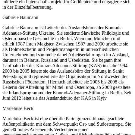
initiierte ein Patenschaftsprojekt für Geflüchtete und engagierte sich
in der Einzelfallbetreuung.
Gabriele Baumann
Gabriele Baumann ist Leiterin des Auslandsbüros der Konrad-
Adenauer-Stiftung Ukraine. Sie studierte Slawische Philologie und
Osteuropäische Geschichte in Berlin, Wien und München und
erhielt 1987 ihren Magister. Zwischen 1987 und 2000 arbeitete sie
als Dolmetscherin und Projektmanagerin in unterschiedlichen
Unternehmen und sammelte dabei Arbeitserfahrungen im Ausland,
darunter in Belarus, Russland und Usbekistan. Sie begann ihre
Laufbahn bei der Konrad-Adenauer-Stiftung (KAS) im Jahr 1994.
2000 bis 2005 leitete sie das Auslandsbüro der Stiftung in Sankt
Petersburg und repräsentierte die Organisation im Nordwesten der
Russischen Föderation. Hiernach arbeitete sie 2005 bis 2008 als
Leiterin der Abteilung für Mittel- und Osteuropa, ab 2008 gestaltete
sie Inlandsprogramme der Konrad-Adenauer-Stiftung in Berlin. Seit
Juni 2012 leitet sie das Auslandsbüro der KAS in Kyiv.
Marieluise Beck
Marieluise Beck ist eine über die Parteigrenzen hinaus geachtete
Außenpolitikerin mit dem Schwerpunkt Ost- und Südosteuropa. Sie
genießt hohes Ansehen als Verfechterin einer
menschenrechtsorientierten Außen- und Sicherheitspolitik und kann