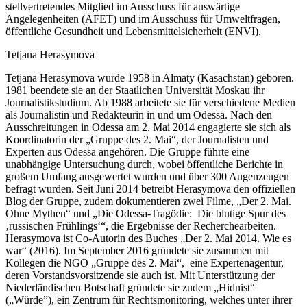
stellvertretendes Mitglied im Ausschuss für auswärtige
Angelegenheiten (AFET) und im Ausschuss für Umweltfragen,
öffentliche Gesundheit und Lebensmittelsicherheit (ENVI).
Tetjana Herasymova
Tetjana Herasymova wurde 1958 in Almaty (Kasachstan) geboren.
1981 beendete sie an der Staatlichen Universität Moskau ihr
Journalistikstudium. Ab 1988 arbeitete sie für verschiedene Medien
als Journalistin und Redakteurin in und um Odessa. Nach den
Ausschreitungen in Odessa am 2. Mai 2014 engagierte sie sich als
Koordinatorin der „Gruppe des 2. Mai“, der Journalisten und
Experten aus Odessa angehören. Die Gruppe führte eine
unabhängige Untersuchung durch, wobei öffentliche Berichte in
großem Umfang ausgewertet wurden und über 300 Augenzeugen
befragt wurden. Seit Juni 2014 betreibt Herasymova den offiziellen
Blog der Gruppe, zudem dokumentieren zwei Filme, „Der 2. Mai.
Ohne Mythen“ und „Die Odessa-Tragödie: Die blutige Spur des
‚russischen Frühlings‘“, die Ergebnisse der Recherchearbeiten.
Herasymova ist Co-Autorin des Buches „Der 2. Mai 2014. Wie es
war“ (2016). Im September 2016 gründete sie zusammen mit
Kollegen die NGO „Gruppe des 2. Mai“, eine Expertenagentur,
deren Vorstandsvorsitzende sie auch ist. Mit Unterstützung der
Niederländischen Botschaft gründete sie zudem „Hidnist“
(„Würde”), ein Zentrum für Rechtsmonitoring, welches unter ihrer