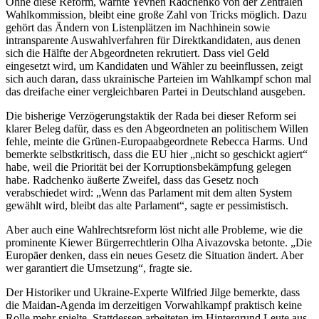
Ohne diese Reform, warnte Yevhen Radchenko von der Zentralen
Wahlkommission, bleibt eine große Zahl von Tricks möglich. Dazu
gehört das Ändern von Listenplätzen im Nachhinein sowie
intransparente Auswahlverfahren für Direktkandidaten, aus denen
sich die Hälfte der Abgeordneten rekrutiert. Dass viel Geld
eingesetzt wird, um Kandidaten und Wähler zu beeinflussen, zeigt
sich auch daran, dass ukrainische Parteien im Wahlkampf schon mal
das dreifache einer vergleichbaren Partei in Deutschland ausgeben.
Die bisherige Verzögerungstaktik der Rada bei dieser Reform sei
klarer Beleg dafür, dass es den Abgeordneten an politischem Willen
fehle, meinte die Grünen-Europaabgeordnete Rebecca Harms. Und
bemerkte selbstkritisch, dass die EU hier „nicht so geschickt agiert“
habe, weil die Priorität bei der Korruptionsbekämpfung gelegen
habe. Radchenko äußerte Zweifel, dass das Gesetz noch
verabschiedet wird: „Wenn das Parlament mit dem alten System
gewählt wird, bleibt das alte Parlament“, sagte er pessimistisch.
Aber auch eine Wahlrechtsreform löst nicht alle Probleme, wie die
prominente Kiewer Bürgerrechtlerin Olha Aivazovska betonte. „Die
Europäer denken, dass ein neues Gesetz die Situation ändert. Aber
wer garantiert die Umsetzung“, fragte sie.
Der Historiker und Ukraine-Experte Wilfried Jilge bemerkte, dass
die Maidan-Agenda im derzeitigen Vorwahlkampf praktisch keine
Rolle mehr spielte. Stattdessen arbeiteten im Hintergrund Leute aus