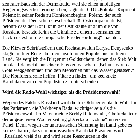
zentraler Baustein der Demokratie, weil sie einen unblutigen
Regierungswechsel ermöglichen, sagte der CDU-Politiker Ruprecht
Polenz in seiner Rede zu Konferenzbeginn. Polenz, der auch
Präsident der Deutschen Gesellschaft für Osteuropakunde ist,
betonte dass der Konflikt in der Ostukraine und um die von
Russland besetzte Krim die Ukraine zu einem „permanenten
Lackmustest für die europäische Friedensordnung“ machten.
Die Kiewer Schriftstellerin und Rechtsanwältin Larysa Denysenko
klagte in ihrer Rede über den ausufernden Populismus in ihrem
Land. Sie verglich die Bürger mit Goldsuchern, denen das Sieb fehlt
um das Edelmetall aus einem Fluss zu waschen. „Bei uns wird das
Gold weggenommen und den Menschen nur das Wasser gelassen.“
Die Konferenz solle helfen, Filter zu finden, um geeignete
Kandidaten von den Populisten zu unterscheiden.
Wird die Rada-Wahl wichtiger als die Präsidentenwahl?
Wegen des Faktors Russland wird die für Oktober geplante Wahl für
das Parlament, die Verkhovna Rada, wichtiger sein als die
Präsidentenwahl im März, meinte Serhiy Rakhmanin, Chefredakteur
der angesehenen Wochenzeitung „Dzerkalo Tyzhnia“ im ersten
Panel. Denn wegen der antirussischen Stimmung im Land gebe es
keine Chance, dass ein prorussischer Kandidat Präsident wird.
„Russland weiß das und wird seine Ressourcen in die