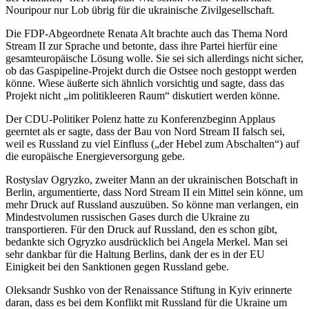
Nouripour nur Lob übrig für die ukrainische Zivilgesellschaft.
Die FDP-Abgeordnete Renata Alt brachte auch das Thema Nord
Stream II zur Sprache und betonte, dass ihre Partei hierfür eine
gesamteuropäische Lösung wolle. Sie sei sich allerdings nicht sicher,
ob das Gaspipeline-Projekt durch die Ostsee noch gestoppt werden
könne. Wiese äußerte sich ähnlich vorsichtig und sagte, dass das
Projekt nicht „im politikleeren Raum“ diskutiert werden könne.
Der CDU-Politiker Polenz hatte zu Konferenzbeginn Applaus
geerntet als er sagte, dass der Bau von Nord Stream II falsch sei,
weil es Russland zu viel Einfluss („der Hebel zum Abschalten“) auf
die europäische Energieversorgung gebe.
Rostyslav Ogryzko, zweiter Mann an der ukrainischen Botschaft in
Berlin, argumentierte, dass Nord Stream II ein Mittel sein könne, um
mehr Druck auf Russland auszuüben. So könne man verlangen, ein
Mindestvolumen russischen Gases durch die Ukraine zu
transportieren. Für den Druck auf Russland, den es schon gibt,
bedankte sich Ogryzko ausdrücklich bei Angela Merkel. Man sei
sehr dankbar für die Haltung Berlins, dank der es in der EU
Einigkeit bei den Sanktionen gegen Russland gebe.
Oleksandr Sushko von der Renaissance Stiftung in Kyiv erinnerte
daran, dass es bei dem Konflikt mit Russland für die Ukraine um