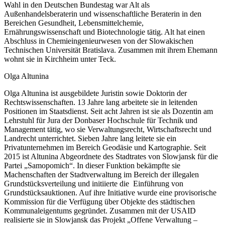
Wahl in den Deutschen Bundestag war Alt als
Außenhandelsberaterin und wissenschaftliche Beraterin in den
Bereichen Gesundheit, Lebensmittelchemie,
Ernährungswissenschaft und Biotechnologie tätig. Alt hat einen
Abschluss in Chemieingenieurwesen von der Slowakischen
Technischen Universität Bratislava. Zusammen mit ihrem Ehemann
wohnt sie in Kirchheim unter Teck.
Olga Altunina
Olga Altunina ist ausgebildete Juristin sowie Doktorin der
Rechtswissenschaften. 13 Jahre lang arbeitete sie in leitenden
Positionen im Staatsdienst. Seit acht Jahren ist sie als Dozentin am
Lehrstuhl für Jura der Donbaser Hochschule für Technik und
Management tätig, wo sie Verwaltungsrecht, Wirtschaftsrecht und
Landrecht unterrichtet. Sieben Jahre lang leitete sie ein
Privatunternehmen im Bereich Geodäsie und Kartographie. Seit
2015 ist Altunina Abgeordnete des Stadtrates von Slowjansk für die
Partei „Samopomich“. In dieser Funktion bekämpfte sie
Machenschaften der Stadtverwaltung im Bereich der illegalen
Grundstücksverteilung und initiierte die Einführung von
Grundstücksauktionen. Auf ihre Initiative wurde eine provisorische
Kommission für die Verfügung über Objekte des städtischen
Kommunaleigentums gegründet. Zusammen mit der USAID
realisierte sie in Slowjansk das Projekt „Offene Verwaltung –