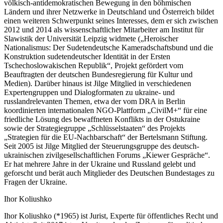
völkisch-antidemokratischen Bewegung in den böhmischen
Ländern und ihrer Netzwerke in Deutschland und Österreich bildet
einen weiteren Schwerpunkt seines Interesses, dem er sich zwischen
2012 und 2014 als wissenschaftlicher Mitarbeiter am Institut für
Slawistik der Universität Leipzig widmete („Heroischer
Nationalismus: Der Sudetendeutsche Kameradschaftsbund und die
Konstruktion sudetendeutscher Identität in der Ersten
Tschechoslowakischen Republik“, Projekt gefördert vom
Beauftragten der deutschen Bundesregierung für Kultur und
Medien). Darüber hinaus ist Jilge Mitglied in verschiedenen
Expertengruppen und Dialogformaten zu ukraine- und
russlandrelevanten Themen, etwa der vom DRA in Berlin
koordinierten internationalen NGO-Plattform „CivilM+“ für eine
friedliche Lösung des bewaffneten Konflikts in der Ostukraine
sowie der Strategiegruppe „Schlüsselstaaten“ des Projekts
„Strategien für die EU-Nachbarschaft“ der Bertelsmann Stiftung.
Seit 2005 ist Jilge Mitglied der Steuerungsgruppe des deutsch-
ukrainischen zivilgesellschaftlichen Forums „Kiewer Gespräche“.
Er hat mehrere Jahre in der Ukraine und Russland gelebt und
geforscht und berät auch Mitglieder des Deutschen Bundestages zu
Fragen der Ukraine.
Ihor Koliushko
Ihor Koliushko (*1965) ist Jurist, Experte für öffentliches Recht und