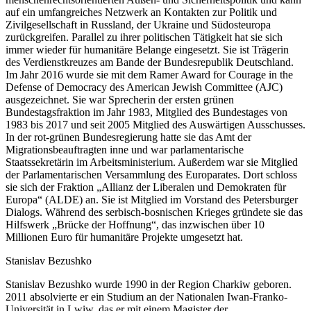
auf ein umfangreiches Netzwerk an Kontakten zur Politik und
Zivilgesellschaft in Russland, der Ukraine und Südosteuropa
zurückgreifen. Parallel zu ihrer politischen Tätigkeit hat sie sich
immer wieder für humanitäre Belange eingesetzt. Sie ist Trägerin
des Verdienstkreuzes am Bande der Bundesrepublik Deutschland.
Im Jahr 2016 wurde sie mit dem Ramer Award for Courage in the
Defense of Democracy des American Jewish Committee (AJC)
ausgezeichnet. Sie war Sprecherin der ersten grünen
Bundestagsfraktion im Jahr 1983, Mitglied des Bundestages von
1983 bis 2017 und seit 2005 Mitglied des Auswärtigen Ausschusses.
In der rot-grünen Bundesregierung hatte sie das Amt der
Migrationsbeauftragten inne und war parlamentarische
Staatssekretärin im Arbeitsministerium. Außerdem war sie Mitglied
der Parlamentarischen Versammlung des Europarates. Dort schloss
sie sich der Fraktion „Allianz der Liberalen und Demokraten für
Europa“ (ALDE) an. Sie ist Mitglied im Vorstand des Petersburger
Dialogs. Während des serbisch-bosnischen Krieges gründete sie das
Hilfswerk „Brücke der Hoffnung“, das inzwischen über 10
Millionen Euro für humanitäre Projekte umgesetzt hat.
Stanislav Bezushko
Stanislav Bezushko wurde 1990 in der Region Charkiw geboren.
2011 absolvierte er ein Studium an der Nationalen Iwan-Franko-
Universität in Lwiw, das er mit einem Magister der