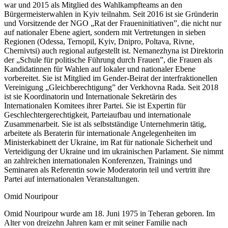
war und 2015 als Mitglied des Wahlkampfteams an den
Bürgermeisterwahlen in Kyiv teilnahm. Seit 2016 ist sie Gründerin
und Vorsitzende der NGO „Rat der Fraueninitiativen”, die nicht nur
auf nationaler Ebene agiert, sondern mit Vertretungen in sieben
Regionen (Odessa, Ternopil, Kyiv, Dnipro, Poltava, Rivne,
Chernivtsi) auch regional aufgestellt ist. Nemanezhyna ist Direktorin
der „Schule für politische Führung durch Frauen”, die Frauen als
Kandidatinnen für Wahlen auf lokaler und nationaler Ebene
vorbereitet. Sie ist Mitglied im Gender-Beirat der interfraktionellen
Vereinigung „Gleichberechtigung” der Verkhovna Rada. Seit 2018
ist sie Koordinatorin und Internationale Sekretärin des
Internationalen Komitees ihrer Partei. Sie ist Expertin für
Geschlechtergerechtigkeit, Parteiaufbau und internationale
Zusammenarbeit. Sie ist als selbstständige Unternehmerin tätig,
arbeitete als Beraterin für internationale Angelegenheiten im
Ministerkabinett der Ukraine, im Rat für nationale Sicherheit und
Verteidigung der Ukraine und im ukrainischen Parlament. Sie nimmt
an zahlreichen internationalen Konferenzen, Trainings und
Seminaren als Referentin sowie Moderatorin teil und vertritt ihre
Partei auf internationalen Veranstaltungen.
Omid Nouripour
Omid Nouripour wurde am 18. Juni 1975 in Teheran geboren. Im
Alter von dreizehn Jahren kam er mit seiner Familie nach