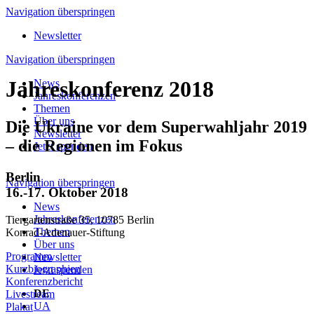
Navigation überspringen
Newsletter
Navigation überspringen
Jahreskonferenz 2018
News
Jahreskonferenzen
Themen
Über uns
Die Ukraine vor dem Superwahljahr 2019
Newsletter
– die Regionen im Fokus
Jetzt spenden
Berlin
Navigation überspringen
16.-17. Oktober 2018
News
Jahreskonferenzen
Tiergartenstraße 35, 10785 Berlin
Themen
Konrad-Adenauer-Stiftung
Über uns
Programm
Newsletter
Kurzbiographien
Jetzt spenden
Konferenzbericht
DE
Livestream
UA
Plakat