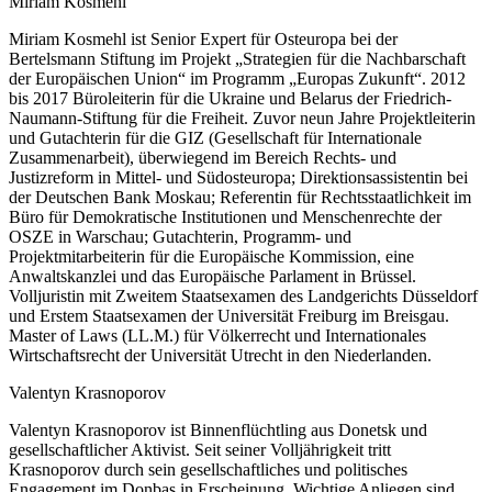
Miriam Kosmehl
Miriam Kosmehl ist Senior Expert für Osteuropa bei der
Bertelsmann Stiftung im Projekt „Strategien für die Nachbarschaft
der Europäischen Union“ im Programm „Europas Zukunft“. 2012
bis 2017 Büroleiterin für die Ukraine und Belarus der Friedrich-
Naumann-Stiftung für die Freiheit. Zuvor neun Jahre Projektleiterin
und Gutachterin für die GIZ (Gesellschaft für Internationale
Zusammenarbeit), überwiegend im Bereich Rechts- und
Justizreform in Mittel- und Südosteuropa; Direktionsassistentin bei
der Deutschen Bank Moskau; Referentin für Rechtsstaatlichkeit im
Büro für Demokratische Institutionen und Menschenrechte der
OSZE in Warschau; Gutachterin, Programm- und
Projektmitarbeiterin für die Europäische Kommission, eine
Anwaltskanzlei und das Europäische Parlament in Brüssel.
Volljuristin mit Zweitem Staatsexamen des Landgerichts Düsseldorf
und Erstem Staatsexamen der Universität Freiburg im Breisgau.
Master of Laws (LL.M.) für Völkerrecht und Internationales
Wirtschaftsrecht der Universität Utrecht in den Niederlanden.
Valentyn Krasnoporov
Valentyn Krasnoporov ist Binnenflüchtling aus Donetsk und
gesellschaftlicher Aktivist. Seit seiner Volljährigkeit tritt
Krasnoporov durch sein gesellschaftliches und politisches
Engagement im Donbas in Erscheinung. Wichtige Anliegen sind