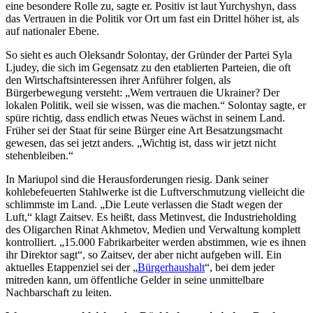
eine besondere Rolle zu, sagte er. Positiv ist laut Yurchyshyn, dass
das Vertrauen in die Politik vor Ort um fast ein Drittel höher ist, als
auf nationaler Ebene.
So sieht es auch Oleksandr Solontay, der Gründer der Partei Syla
Ljudey, die sich im Gegensatz zu den etablierten Parteien, die oft
den Wirtschaftsinteressen ihrer Anführer folgen, als
Bürgerbewegung versteht: „Wem vertrauen die Ukrainer? Der
lokalen Politik, weil sie wissen, was die machen.“ Solontay sagte, er
spüre richtig, dass endlich etwas Neues wächst in seinem Land.
Früher sei der Staat für seine Bürger eine Art Besatzungsmacht
gewesen, das sei jetzt anders. „Wichtig ist, dass wir jetzt nicht
stehenbleiben.“
In Mariupol sind die Herausforderungen riesig. Dank seiner
kohlebefeuerten Stahlwerke ist die Luftverschmutzung vielleicht die
schlimmste im Land. „Die Leute verlassen die Stadt wegen der
Luft,“ klagt Zaitsev. Es heißt, dass Metinvest, die Industrieholding
des Oligarchen Rinat Akhmetov, Medien und Verwaltung komplett
kontrolliert. „15.000 Fabrikarbeiter werden abstimmen, wie es ihnen
ihr Direktor sagt“, so Zaitsev, der aber nicht aufgeben will. Ein
aktuelles Etappenziel sei der „
Bürgerhaushalt
“, bei dem jeder
mitreden kann, um öffentliche Gelder in seine unmittelbare
Nachbarschaft zu leiten.