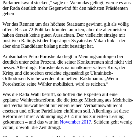
Parlamentswahl stecken,“ sagte er. Wenn das gelingt, werde es aus
der Rada deutlich mehr Gegenwind für den nächsten Präsidenten
geben.
Wer das Rennen um das höchste Staatsamt gewinnt, gilt als völlig
offen. Bis zu 72 Politiker könnten antreten, aber die allermeisten
haben derzeit keine guten Aussichten. Der vielleicht einzige mit
positiven Ratings ist der Popsänger Svyatoslav Vakarchuk – der
aber eine Kandidatur bislang nicht bestätigt hat.
Amtsinhaber Petro Poroshenko liegt in Meinungsumfragen bei
deutlich unter zehn Prozent, die seiner Konkurrenten sind nicht viel
besser. Allerdings: Poroshenkos nationalkonservativer Kurs, der
Krieg und die soeben erreichte eigenständige Ukrainisch-
Orthodoxen Kirche werden ihm helfen. Rakhmanin: „Wenn
Poroshenko seine Wähler mobilisiert, wird es reichen.“
Was die Rada-Wahl betrifft, so hoffen die Experten auf eine
geplante Wahlrechtsreform, die die jetzige Mischung aus Mehrheits-
und Verhältniswahlrecht mit einem reinen Verhältniswahlrecht
ersetzen und offene Parteilisten einführen soll. Allerdings ist diese
Reform seit ihrer Ankündigung 2014 nur bis zur ersten Lesung
gekommen – und das war im
November 2017
. Seitdem geht wenig
voran, obwohl die Zeit drängt.