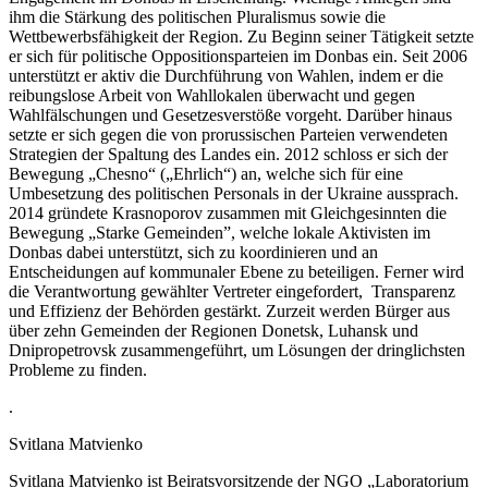
ihm die Stärkung des politischen Pluralismus sowie die
Wettbewerbsfähigkeit der Region. Zu Beginn seiner Tätigkeit setzte
er sich für politische Oppositionsparteien im Donbas ein. Seit 2006
unterstützt er aktiv die Durchführung von Wahlen, indem er die
reibungslose Arbeit von Wahllokalen überwacht und gegen
Wahlfälschungen und Gesetzesverstöße vorgeht. Darüber hinaus
setzte er sich gegen die von prorussischen Parteien verwendeten
Strategien der Spaltung des Landes ein. 2012 schloss er sich der
Bewegung „Chesno“ („Ehrlich“) an, welche sich für eine
Umbesetzung des politischen Personals in der Ukraine aussprach.
2014 gründete Krasnoporov zusammen mit Gleichgesinnten die
Bewegung „Starke Gemeinden”, welche lokale Aktivisten im
Donbas dabei unterstützt, sich zu koordinieren und an
Entscheidungen auf kommunaler Ebene zu beteiligen. Ferner wird
die Verantwortung gewählter Vertreter eingefordert, Transparenz
und Effizienz der Behörden gestärkt. Zurzeit werden Bürger aus
über zehn Gemeinden der Regionen Donetsk, Luhansk und
Dnipropetrovsk zusammengeführt, um Lösungen der dringlichsten
Probleme zu finden.
.
Svitlana Matvienko
Svitlana Matvienko ist Beiratsvorsitzende der NGO „Laboratorium