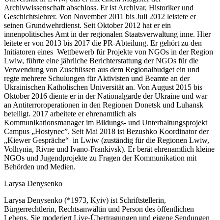
Archivwissenschaft abschloss. Er ist Archivar, Historiker und
Geschichtslehrer. Von November 2011 bis Juli 2012 leistete er
seinen Grundwehrdienst. Seit Oktober 2012 hat er ein
innenpolitisches Amt in der regionalen Staatsverwaltung inne. Hier
leitete er von 2013 bis 2017 die PR-Abteilung. Er gehört zu den
Initiatoren eines Wettbewerb für Projekte von NGOs in der Region
Lwiw, führte eine jährliche Berichterstattung der NGOs für die
Verwendung von Zuschüssen aus dem Regionalbudget ein und
regte mehrere Schulungen für Aktivisten und Beamte an der
Ukrainischen Katholischen Universität an. Von August 2015 bis
Oktober 2016 diente er in der Nationalgarde der Ukraine und war
an Antiterroroperationen in den Regionen Donetsk und Luhansk
beteiligt. 2017 arbeitete er ehrenamtlich als
Kommunikationsmanager im Bildungs- und Unterhaltungsprojekt
Campus „Hostynec”. Seit Mai 2018 ist Bezushko Koordinator der
„Kiewer Gespräche“ in Lwiw (zuständig für die Regionen Lwiw,
Volhynia, Rivne und Ivano-Frankivsk). Er berät ehrenamtlich kleine
NGOs und Jugendprojekte zu Fragen der Kommunikation mit
Behörden und Medien.
Larysa Denysenko
Larysa Denysenko (*1973, Kyiv) ist Schriftstellerin,
Bürgerrechtlerin, Rechtsanwältin und Person des öffentlichen
Lebens. Sie moderiert Live-Übertragungen und eigene Sendungen