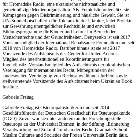
für Hromadske Radio, eine ukrainische nichtstaatliche und
gemeinnützige Medienorganisation. Als Feministin unterstützt sie
Kampagnen gegen Diskriminierung und häusliche Gewalt. Sie ist
UN-Sonderbotschafterin für Toleranz in der Ukraine, leitet Projekte
zur Gewährung unentgeltlicher Rechtshilfe und entwickelt
Bildungsprogramme für Kinder und Lehrer im Bereich der
Menschenrechte und der Grundfreiheiten. Denysenko ist seit 2017
Vorstandsmitglied der International Renaissance Foundation und seit
2018 von Hromadske Radio. Darüber hinaus ist sie seit 2017
Vorsitzende des Aufsichtsrats des Center for United Actions,
Mitglied des interinstitutionellen Koordinierungsrats für
Jugendjustiz, Vorstandsmitglied des Aufsichtsrats der ukrainischen
Vereinigung für internationales Recht, Mitbegründerin der
landesweiten Vereinigung von Rechtsanwältinnen JurFem sowie
stellvertretende Vorsitzende des Aufsichtsrats beim Ukrainian Book
Institute.
Gabriele Freitag
Gabriele Freitag ist Osteuropahistorikerin und seit 2014
Geschäftsführerin der Deutschen Gesellschaft für Osteuropakunde
(DGO). Zuvor war sie unter anderem an der Forschungsstelle
Osteuropa an der Universität Bremen, in der Stiftung „Erinnerung,
Verantwortung und Zukunft“ und an der Berlin Graduate School
Muslim Cultures and Societies der Freien Universität Berlin tätig.