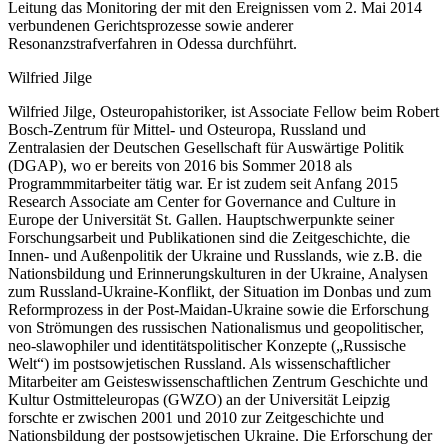
Leitung das Monitoring der mit den Ereignissen vom 2. Mai 2014
verbundenen Gerichtsprozesse sowie anderer
Resonanzstrafverfahren in Odessa durchführt.
Wilfried Jilge
Wilfried Jilge, Osteuropahistoriker, ist Associate Fellow beim Robert
Bosch-Zentrum für Mittel- und Osteuropa, Russland und
Zentralasien der Deutschen Gesellschaft für Auswärtige Politik
(DGAP), wo er bereits von 2016 bis Sommer 2018 als
Programmmitarbeiter tätig war. Er ist zudem seit Anfang 2015
Research Associate am Center for Governance and Culture in
Europe der Universität St. Gallen. Hauptschwerpunkte seiner
Forschungsarbeit und Publikationen sind die Zeitgeschichte, die
Innen- und Außenpolitik der Ukraine und Russlands, wie z.B. die
Nationsbildung und Erinnerungskulturen in der Ukraine, Analysen
zum Russland-Ukraine-Konflikt, der Situation im Donbas und zum
Reformprozess in der Post-Maidan-Ukraine sowie die Erforschung
von Strömungen des russischen Nationalismus und geopolitischer,
neo-slawophiler und identitätspolitischer Konzepte („Russische
Welt“) im postsowjetischen Russland. Als wissenschaftlicher
Mitarbeiter am Geisteswissenschaftlichen Zentrum Geschichte und
Kultur Ostmitteleuropas (GWZO) an der Universität Leipzig
forschte er zwischen 2001 und 2010 zur Zeitgeschichte und
Nationsbildung der postsowjetischen Ukraine. Die Erforschung der