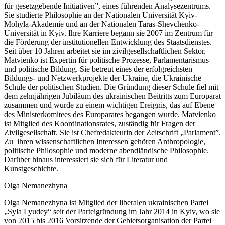
für gesetzgebende Initiativen”, eines führenden Analysezentrums.
Sie studierte Philosophie an der Nationalen Universität Kyiv-
Mohyla-Akademie und an der Nationalen Taras-Shevchenko-
Universität in Kyiv. Ihre Karriere begann sie 2007 im Zentrum für
die Förderung der institutionellen Entwicklung des Staatsdienstes.
Seit über 10 Jahren arbeitet sie im zivilgesellschaftlichen Sektor.
Matvienko ist Expertin für politische Prozesse, Parlamentarismus
und politische Bildung. Sie betreut eines der erfolgreichsten
Bildungs- und Netzwerkprojekte der Ukraine, die Ukrainische
Schule der politischen Studien. Die Gründung dieser Schule fiel mit
dem zehnjährigen Jubiläum des ukrainischen Beitritts zum Europarat
zusammen und wurde zu einem wichtigen Ereignis, das auf Ebene
des Ministerkomitees des Europarates begangen wurde. Matvienko
ist Mitglied des Koordinationsrates, zuständig für Fragen der
Zivilgesellschaft. Sie ist Chefredakteurin der Zeitschrift „Parlament”.
Zu ihren wissenschaftlichen Interessen gehören Anthropologie,
politische Philosophie und moderne abendländische Philosophie.
Darüber hinaus interessiert sie sich für Literatur und
Kunstgeschichte.
Olga Nemanezhyna
Olga Nemanezhyna ist Mitglied der liberalen ukrainischen Partei
„Syla Lyudey“ seit der Parteigründung im Jahr 2014 in Kyiv, wo sie
von 2015 bis 2016 Vorsitzende der Gebietsorganisation der Partei