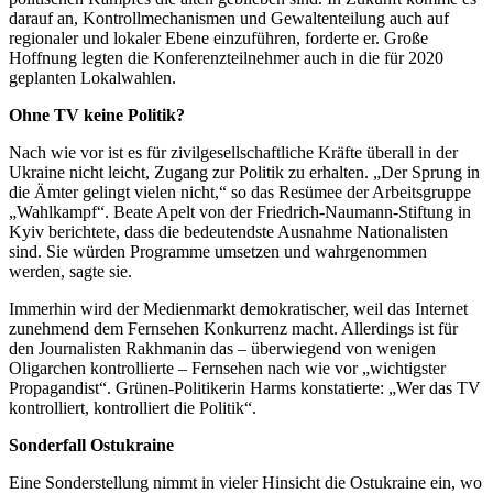
darauf an, Kontrollmechanismen und Gewaltenteilung auch auf
regionaler und lokaler Ebene einzuführen, forderte er. Große
Hoffnung legten die Konferenzteilnehmer auch in die für 2020
geplanten Lokalwahlen.
Ohne TV keine Politik?
Nach wie vor ist es für zivilgesellschaftliche Kräfte überall in der
Ukraine nicht leicht, Zugang zur Politik zu erhalten. „Der Sprung in
die Ämter gelingt vielen nicht,“ so das Resümee der Arbeitsgruppe
„Wahlkampf“. Beate Apelt von der Friedrich-Naumann-Stiftung in
Kyiv berichtete, dass die bedeutendste Ausnahme Nationalisten
sind. Sie würden Programme umsetzen und wahrgenommen
werden, sagte sie.
Immerhin wird der Medienmarkt demokratischer, weil das Internet
zunehmend dem Fernsehen Konkurrenz macht. Allerdings ist für
den Journalisten Rakhmanin das – überwiegend von wenigen
Oligarchen kontrollierte – Fernsehen nach wie vor „wichtigster
Propagandist“. Grünen-Politikerin Harms konstatierte: „Wer das TV
kontrolliert, kontrolliert die Politik“.
Sonderfall Ostukraine
Eine Sonderstellung nimmt in vieler Hinsicht die Ostukraine ein, wo