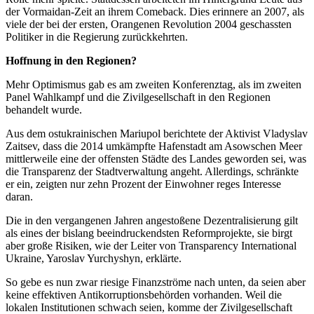
der Vormaidan-Zeit an ihrem Comeback. Dies erinnere an 2007, als
viele der bei der ersten, Orangenen Revolution 2004 geschassten
Politiker in die Regierung zurückkehrten.
Hoffnung in den Regionen?
Mehr Optimismus gab es am zweiten Konferenztag, als im zweiten
Panel Wahlkampf und die Zivilgesellschaft in den Regionen
behandelt wurde.
Aus dem ostukrainischen Mariupol berichtete der Aktivist Vladyslav
Zaitsev, dass die 2014 umkämpfte Hafenstadt am Asowschen Meer
mittlerweile eine der offensten Städte des Landes geworden sei, was
die Transparenz der Stadtverwaltung angeht. Allerdings, schränkte
er ein, zeigten nur zehn Prozent der Einwohner reges Interesse
daran.
Die in den vergangenen Jahren angestoßene Dezentralisierung gilt
als eines der bislang beeindruckendsten Reformprojekte, sie birgt
aber große Risiken, wie der Leiter von Transparency International
Ukraine, Yaroslav Yurchyshyn, erklärte.
So gebe es nun zwar riesige Finanzströme nach unten, da seien aber
keine effektiven Antikorruptionsbehörden vorhanden. Weil die
lokalen Institutionen schwach seien, komme der Zivilgesellschaft