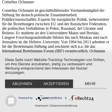
Cornelius Ochmann
Cornelius Ochmann ist geschäftsführendes Vorstandsmitglied der
Stiftung für deutsch-polnische Zusammenarbeit,
Politikwissenschaftler, Experte für europäische Politik, insbesondere
für die Beziehungen zwischen EU und der Russischen Föderation,
die politischen Verhältnisse in Polen, Russland, der Ukraine und
Belarus. Er studierte an den Universitäten Mainz und Breslau.
Längere Forschungsaufenthalte führten ihn nach Moskau und nach
Jerusalem an die Hebrew University. Von 1994 bis 2013 arbeitete er
für die Bertelsmann-Stiftung und zeichnete sich u.a. für das
International Bertelsmann Forum (IBF) verantwortlich. Ochmann
beriet das Auswärtige Amt und europäische Institutionen zum
Diese Seite nutzt Website-Tracking-Technologien von Dritten,
Thema EU-Ostpolitik. Aufgrund seiner politikberatenden Tätigkeit
um ihre Dienste anzubieten, stetig zu verbessern und
verfügt er über umfangreiche Kenntnisse auf dem Gebiet der
Werbung entsprechend den Interessen der Nutzer
internationalen Politik. Ochmann publizierte in der Fachzeitschrift
anzuzeigen.
„Nowa Europa Wschodnia“ und ist Mitglied im wissenschaftlichen
Beirat von „New Eastern Europe“.
ABLEHNEN
AKZEPTIEREN
MEHR
Rostyslav Ogryzko
Rostyslav Ogryzko ist Gesandter-Botschaftsrat der Botschaft der
Powered by
&
Ukraine in der Bundesrepublik Deutschland seit September 2016.
Ogryzko hat den diplomatischen Rang eines Rates der ersten Klasse
Impressum
|
Datenschutzerklärung
und war von 2014 bis 2016 Referatsleiter für zentraleuropäische