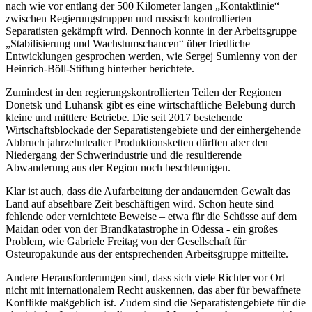
nach wie vor entlang der 500 Kilometer langen „Kontaktlinie“
zwischen Regierungstruppen und russisch kontrollierten
Separatisten gekämpft wird. Dennoch konnte in der Arbeitsgruppe
„Stabilisierung und Wachstumschancen“ über friedliche
Entwicklungen gesprochen werden, wie Sergej Sumlenny von der
Heinrich-Böll-Stiftung hinterher berichtete.
Zumindest in den regierungskontrollierten Teilen der Regionen
Donetsk und Luhansk gibt es eine wirtschaftliche Belebung durch
kleine und mittlere Betriebe. Die seit 2017 bestehende
Wirtschaftsblockade der Separatistengebiete und der einhergehende
Abbruch jahrzehntealter Produktionsketten dürften aber den
Niedergang der Schwerindustrie und die resultierende
Abwanderung aus der Region noch beschleunigen.
Klar ist auch, dass die Aufarbeitung der andauernden Gewalt das
Land auf absehbare Zeit beschäftigen wird. Schon heute sind
fehlende oder vernichtete Beweise – etwa für die Schüsse auf dem
Maidan oder von der Brandkatastrophe in Odessa - ein großes
Problem, wie Gabriele Freitag von der Gesellschaft für
Osteuropakunde aus der entsprechenden Arbeitsgruppe mitteilte.
Andere Herausforderungen sind, dass sich viele Richter vor Ort
nicht mit internationalem Recht auskennen, das aber für bewaffnete
Konflikte maßgeblich ist. Zudem sind die Separatistengebiete für die