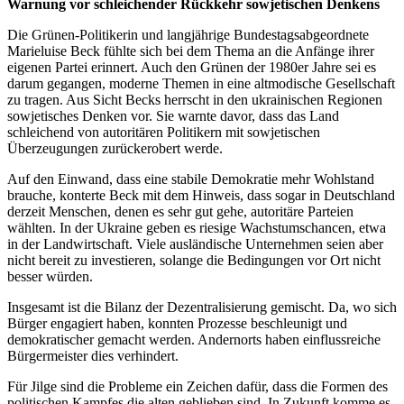
Warnung vor schleichender Rückkehr sowjetischen Denkens
Die Grünen-Politikerin und langjährige Bundestagsabgeordnete
Marieluise Beck fühlte sich bei dem Thema an die Anfänge ihrer
eigenen Partei erinnert. Auch den Grünen der 1980er Jahre sei es
darum gegangen, moderne Themen in eine altmodische Gesellschaft
zu tragen. Aus Sicht Becks herrscht in den ukrainischen Regionen
sowjetisches Denken vor. Sie warnte davor, dass das Land
schleichend von autoritären Politikern mit sowjetischen
Überzeugungen zurückerobert werde.
Auf den Einwand, dass eine stabile Demokratie mehr Wohlstand
brauche, konterte Beck mit dem Hinweis, dass sogar in Deutschland
derzeit Menschen, denen es sehr gut gehe, autoritäre Parteien
wählten. In der Ukraine geben es riesige Wachstumschancen, etwa
in der Landwirtschaft. Viele ausländische Unternehmen seien aber
nicht bereit zu investieren, solange die Bedingungen vor Ort nicht
besser würden.
Insgesamt ist die Bilanz der Dezentralisierung gemischt. Da, wo sich
Bürger engagiert haben, konnten Prozesse beschleunigt und
demokratischer gemacht werden. Andernorts haben einflussreiche
Bürgermeister dies verhindert.
Für Jilge sind die Probleme ein Zeichen dafür, dass die Formen des
politischen Kampfes die alten geblieben sind. In Zukunft komme es