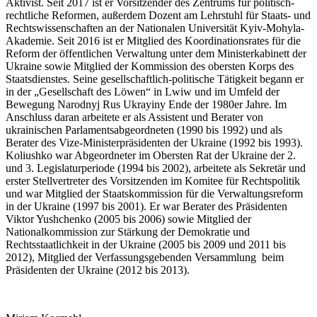
Aktivist. Seit 2017 ist er Vorsitzender des Zentrums für politisch-
rechtliche Reformen, außerdem Dozent am Lehrstuhl für Staats- und
Rechtswissenschaften an der Nationalen Universität Kyiv-Mohyla-
Akademie. Seit 2016 ist er Mitglied des Koordinationsrates für die
Reform der öffentlichen Verwaltung unter dem Ministerkabinett der
Ukraine sowie Mitglied der Kommission des obersten Korps des
Staatsdienstes. Seine gesellschaftlich-politische Tätigkeit begann er
in der „Gesellschaft des Löwen“ in Lwiw und im Umfeld der
Bewegung Narodnyj Rus Ukrayiny Ende der 1980er Jahre. Im
Anschluss daran arbeitete er als Assistent und Berater von
ukrainischen Parlamentsabgeordneten (1990 bis 1992) und als
Berater des Vize-Ministerpräsidenten der Ukraine (1992 bis 1993).
Koliushko war Abgeordneter im Obersten Rat der Ukraine der 2.
und 3. Legislaturperiode (1994 bis 2002), arbeitete als Sekretär und
erster Stellvertreter des Vorsitzenden im Komitee für Rechtspolitik
und war Mitglied der Staatskommission für die Verwaltungsreform
in der Ukraine (1997 bis 2001). Er war Berater des Präsidenten
Viktor Yushchenko (2005 bis 2006) sowie Mitglied der
Nationalkommission zur Stärkung der Demokratie und
Rechtsstaatlichkeit in der Ukraine (2005 bis 2009 und 2011 bis
2012), Mitglied der Verfassungsgebenden Versammlung beim
Präsidenten der Ukraine (2012 bis 2013).