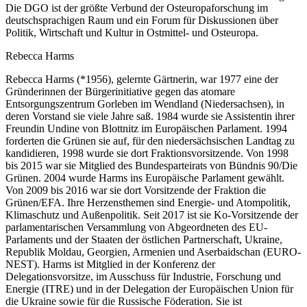
Die DGO ist der größte Verbund der Osteuropaforschung im
deutschsprachigen Raum und ein Forum für Diskussionen über
Politik, Wirtschaft und Kultur in Ostmittel- und Osteuropa.
Rebecca Harms
Rebecca Harms (*1956), gelernte Gärtnerin, war 1977 eine der
Gründerinnen der Bürgerinitiative gegen das atomare
Entsorgungszentrum Gorleben im Wendland (Niedersachsen), in
deren Vorstand sie viele Jahre saß. 1984 wurde sie Assistentin ihrer
Freundin Undine von Blottnitz im Europäischen Parlament. 1994
forderten die Grünen sie auf, für den niedersächsischen Landtag zu
kandidieren, 1998 wurde sie dort Fraktionsvorsitzende. Von 1998
bis 2015 war sie Mitglied des Bundesparteirats von Bündnis 90/Die
Grünen. 2004 wurde Harms ins Europäische Parlament gewählt.
Von 2009 bis 2016 war sie dort Vorsitzende der Fraktion die
Grünen/EFA. Ihre Herzensthemen sind Energie- und Atompolitik,
Klimaschutz und Außenpolitik. Seit 2017 ist sie Ko-Vorsitzende der
parlamentarischen Versammlung von Abgeordneten des EU-
Parlaments und der Staaten der östlichen Partnerschaft, Ukraine,
Republik Moldau, Georgien, Armenien und Aserbaidschan (EURO-
NEST). Harms ist Mitglied in der Konferenz der
Delegationsvorsitze, im Ausschuss für Industrie, Forschung und
Energie (ITRE) und in der Delegation der Europäischen Union für
die Ukraine sowie für die Russische Föderation. Sie ist