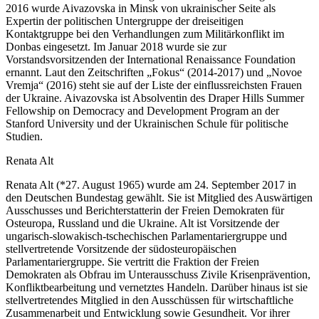
2016 wurde Aivazovska in Minsk von ukrainischer Seite als
Expertin der politischen Untergruppe der dreiseitigen
Kontaktgruppe bei den Verhandlungen zum Militärkonflikt im
Donbas eingesetzt. Im Januar 2018 wurde sie zur
Vorstandsvorsitzenden der International Renaissance Foundation
ernannt. Laut den Zeitschriften „Fokus“ (2014-2017) und „Novoe
Vremja“ (2016) steht sie auf der Liste der einflussreichsten Frauen
der Ukraine. Aivazovska ist Absolventin des Draper Hills Summer
Fellowship on Democracy and Development Program an der
Stanford University und der Ukrainischen Schule für politische
Studien.
Renata Alt
Renata Alt (*27. August 1965) wurde am 24. September 2017 in
den Deutschen Bundestag gewählt. Sie ist Mitglied des Auswärtigen
Ausschusses und Berichterstatterin der Freien Demokraten für
Osteuropa, Russland und die Ukraine. Alt ist Vorsitzende der
ungarisch-slowakisch-tschechischen Parlamentariergruppe und
stellvertretende Vorsitzende der südosteuropäischen
Parlamentariergruppe. Sie vertritt die Fraktion der Freien
Demokraten als Obfrau im Unterausschuss Zivile Krisenprävention,
Konfliktbearbeitung und vernetztes Handeln. Darüber hinaus ist sie
stellvertretendes Mitglied in den Ausschüssen für wirtschaftliche
Zusammenarbeit und Entwicklung sowie Gesundheit. Vor ihrer