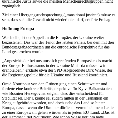
ukrainische Justiz sowie die meisten Menschenrechtsgruppen nicht
zugänglich.
Ziel einer Übergangsrechtsprechung („transitional justice“) müsse es
sein, dass sich die Gewalt nicht wiederholen darf, erklärte Freitag.
Hoffnung Europa
Was bleibt, ist der Appell an die Europäer, der Ukraine weiter
beizustehen. Das war der Tenor des letzten Panels, bei dem mit drei
Bundestagsabgeordneten um die europäische Perspektive für das
Land gesprochen wurde.
„Angesichts der bei uns ums sich greifenden Europaskepsis macht
der Europa-Enthusiasmus in der Ukraine Mut - da müssen wir
dranbleiben,“ erklärte etwa der SPD-Abgeordnete Dirk Wiese, der
die Regierungspolitik für die Ukraine und Russland koordiniert.
Omid Nouripour von den Grünen ging einen Schritt weiter und
forderte eine konkrete Beitrittsperspektive für Kyiv. Balkanstaaten
wie Bosnien-Herzegovina zeigten, dass dies entscheidend für
Stabilität sei. Der Ukraine sei zudem mitten in der Transition ein
Krieg aufgebürdet worden, und doch stehe das Land so hinter
Europa, dass – wenn die Ukrainer dürften – vermutlich mehr Leute
zu einer Europawahl gehen würden als in jedem EU-Land. „Das ist
der Hammer,“ rief Nouripour. Wie schon Wiese vor ihm hatte