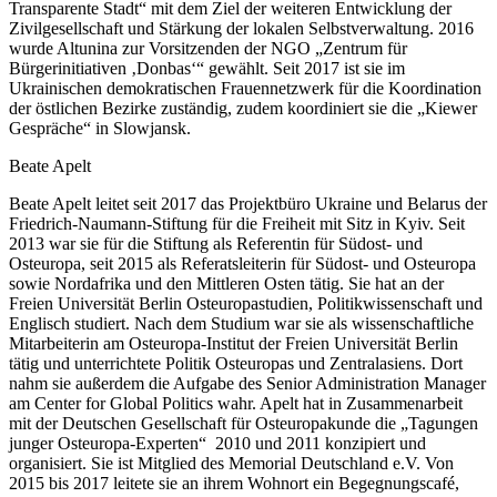
Transparente Stadt“ mit dem Ziel der weiteren Entwicklung der
Zivilgesellschaft und Stärkung der lokalen Selbstverwaltung. 2016
wurde Altunina zur Vorsitzenden der NGO „Zentrum für
Bürgerinitiativen ‚Donbas‘“ gewählt. Seit 2017 ist sie im
Ukrainischen demokratischen Frauennetzwerk für die Koordination
der östlichen Bezirke zuständig, zudem koordiniert sie die „Kiewer
Gespräche“ in Slowjansk.
Beate Apelt
Beate Apelt leitet seit 2017 das Projektbüro Ukraine und Belarus der
Friedrich-Naumann-Stiftung für die Freiheit mit Sitz in Kyiv. Seit
2013 war sie für die Stiftung als Referentin für Südost- und
Osteuropa, seit 2015 als Referatsleiterin für Südost- und Osteuropa
sowie Nordafrika und den Mittleren Osten tätig. Sie hat an der
Freien Universität Berlin Osteuropastudien, Politikwissenschaft und
Englisch studiert. Nach dem Studium war sie als wissenschaftliche
Mitarbeiterin am Osteuropa-Institut der Freien Universität Berlin
tätig und unterrichtete Politik Osteuropas und Zentralasiens. Dort
nahm sie außerdem die Aufgabe des Senior Administration Manager
am Center for Global Politics wahr. Apelt hat in Zusammenarbeit
mit der Deutschen Gesellschaft für Osteuropakunde die „Tagungen
junger Osteuropa-Experten“ 2010 und 2011 konzipiert und
organisiert. Sie ist Mitglied des Memorial Deutschland e.V. Von
2015 bis 2017 leitete sie an ihrem Wohnort ein Begegnungscafé,