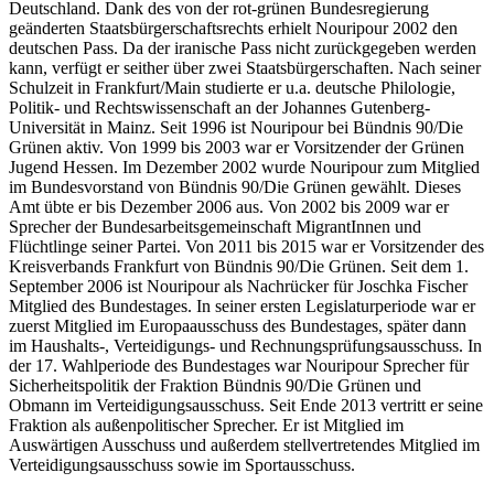
Deutschland. Dank des von der rot-grünen Bundesregierung
geänderten Staatsbürgerschaftsrechts erhielt Nouripour 2002 den
deutschen Pass. Da der iranische Pass nicht zurückgegeben werden
kann, verfügt er seither über zwei Staatsbürgerschaften. Nach seiner
Schulzeit in Frankfurt/Main studierte er u.a. deutsche Philologie,
Politik- und Rechtswissenschaft an der Johannes Gutenberg-
Universität in Mainz. Seit 1996 ist Nouripour bei Bündnis 90/Die
Grünen aktiv. Von 1999 bis 2003 war er Vorsitzender der Grünen
Jugend Hessen. Im Dezember 2002 wurde Nouripour zum Mitglied
im Bundesvorstand von Bündnis 90/Die Grünen gewählt. Dieses
Amt übte er bis Dezember 2006 aus. Von 2002 bis 2009 war er
Sprecher der Bundesarbeitsgemeinschaft MigrantInnen und
Flüchtlinge seiner Partei. Von 2011 bis 2015 war er Vorsitzender des
Kreisverbands Frankfurt von Bündnis 90/Die Grünen. Seit dem 1.
September 2006 ist Nouripour als Nachrücker für Joschka Fischer
Mitglied des Bundestages. In seiner ersten Legislaturperiode war er
zuerst Mitglied im Europaausschuss des Bundestages, später dann
im Haushalts-, Verteidigungs- und Rechnungsprüfungsausschuss. In
der 17. Wahlperiode des Bundestages war Nouripour Sprecher für
Sicherheitspolitik der Fraktion Bündnis 90/Die Grünen und
Obmann im Verteidigungsausschuss. Seit Ende 2013 vertritt er seine
Fraktion als außenpolitischer Sprecher. Er ist Mitglied im
Auswärtigen Ausschuss und außerdem stellvertretendes Mitglied im
Verteidigungsausschuss sowie im Sportausschuss.