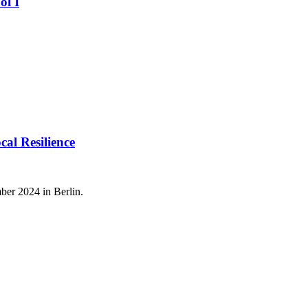
ol I
al Resilience
er 2024 in Berlin.