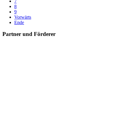
7
8
9
Vorwärts
Ende
Partner und Förderer