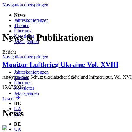
Navigation überspringen
News
Jahreskonferenzen
Themen
Über uns
News & Publikationen
Newsletter
Jetzt spenden
Bericht
Navigation überspringen
Monitor Luftkrieg Ukraine Vol. XVIII
News
Jahreskonferenzen
Analysen zum Schutz ukrainischer Städte und Infrastruktur, Vol. XVI
Themen
Über uns
15.07.2026
Newsletter
Jetzt spenden
Lesen
DE
UA
News
EN
DE
UA