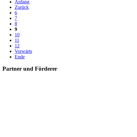
Anfang
Zurück
6
7
8
9
10
11
12
Vorwärts
Ende
Partner und Förderer