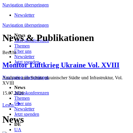
Navigation überspringen
Newsletter
Navigation überspringen
News & Publikationen
News
Jahreskonferenzen
Themen
Über uns
Bericht
Newsletter
Jetzt spenden
Monitor Luftkrieg Ukraine Vol. XVIII
Navigation überspringen
Analysen zum Schutz ukrainischer Städte und Infrastruktur, Vol.
XVIII
News
Jahreskonferenzen
15.07.2026
Themen
Über uns
Lesen
Newsletter
Jetzt spenden
News
DE
UA