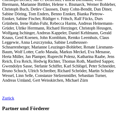
Biermann, Marianne Birthler, Helene v. Bismarck, Werner Bohleber,
Christoph Buch, Detlev Claussen, Dany Cohn-Bendit, Dan Diner,
Sabine Döring, Tom Enders, Benno Ennker, Bianka Pietrow-
Ennker, Sabine Fischer, Rüdiger v. Fritsch, Ralf Fücks, Durs
Grünbein, Irene Hahn-Fuhr, Rebecca Harms, Andreas Heinemann-
Grüder, Ulrike Herrmann, Richard Herzinger, Christoph Heusgen,
Wolfgang Ischinger, Andreas Kappeler, Daniel Kehlmann, Gerald
Knaus, Gerd Koenen, John Kornblum, Remko Leemhuis, Claus
Leggewie, Anna Leszczynska, Sabine Leutheusser-
Schnarrenberger, Marianne Leuzinger-Bohleber, Renate Liesmann-
Baum, Wolf Lotter, Carlo Masala, Markus Meckel, Eva Menasse,
Herta Müller, Jan Plamper, Ruprecht Polenz, Katharina Raabe, Jens
Reich, Eva Reich, Hedwig Richter, Thomas Roth, Manfred Sapper,
Gwendolyn Sasse, Stefanie Schiffer, Karl Schlögel, Peter Schneider,
Bruno Schoch, Ulrich Schreiber, Richard Schröder, Martin Schulze
Wessel, Linn Selle, Constanze Stelzenmüller, Sebastian Turner,
Andreas Umland, Gert Weisskirchen, Michael Zürn
Zurück
Partner und Förderer