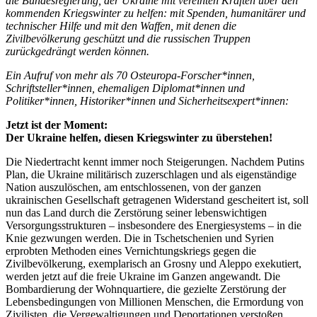
die Bundesregierung, der Ukraine mit vereinten Kräften über den
kommenden Kriegswinter zu helfen: mit Spenden, humanitärer und
technischer Hilfe und mit den Waffen, mit denen die
Zivilbevölkerung geschützt und die russischen Truppen
zurückgedrängt werden können.
Ein Aufruf von mehr als 70 Osteuropa-Forscher*innen,
Schriftsteller*innen, ehemaligen Diplomat*innen und
Politiker*innen, Historiker*innen und Sicherheitsexpert*innen:
Jetzt ist der Moment:
Der Ukraine helfen, diesen Kriegswinter zu überstehen!
Die Niedertracht kennt immer noch Steigerungen. Nachdem Putins
Plan, die Ukraine militärisch zuzerschlagen und als eigenständige
Nation auszulöschen, am entschlossenen, von der ganzen
ukrainischen Gesellschaft getragenen Widerstand gescheitert ist, soll
nun das Land durch die Zerstörung seiner lebenswichtigen
Versorgungsstrukturen – insbesondere des Energiesystems – in die
Knie gezwungen werden. Die in Tschetschenien und Syrien
erprobten Methoden eines Vernichtungskriegs gegen die
Zivilbevölkerung, exemplarisch an Grosny und Aleppo exekutiert,
werden jetzt auf die freie Ukraine im Ganzen angewandt. Die
Bombardierung der Wohnquartiere, die gezielte Zerstörung der
Lebensbedingungen von Millionen Menschen, die Ermordung von
Zivilisten, die Vergewaltigungen und Deportationen verstoßen