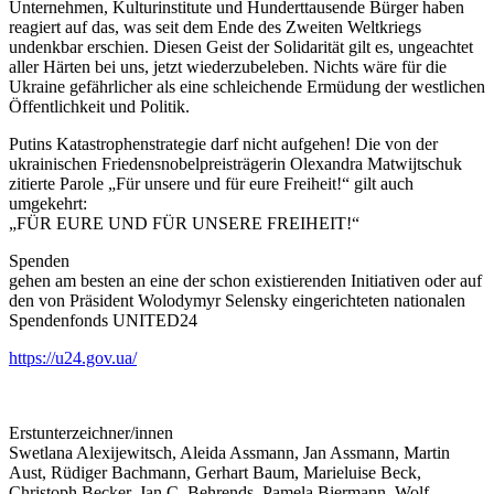
Unternehmen, Kulturinstitute und Hunderttausende Bürger haben
reagiert auf das, was seit dem Ende des Zweiten Weltkriegs
undenkbar erschien. Diesen Geist der Solidarität gilt es, ungeachtet
aller Härten bei uns, jetzt wiederzubeleben. Nichts wäre für die
Ukraine gefährlicher als eine schleichende Ermüdung der westlichen
Öffentlichkeit und Politik.
Putins Katastrophenstrategie darf nicht aufgehen! Die von der
ukrainischen Friedensnobelpreisträgerin Olexandra Matwijtschuk
zitierte Parole „Für unsere und für eure Freiheit!“ gilt auch
umgekehrt:
„FÜR EURE UND FÜR UNSERE FREIHEIT!“
Spenden
gehen am besten an eine der schon existierenden Initiativen oder auf
den von Präsident Wolodymyr Selensky eingerichteten nationalen
Spendenfonds UNITED24
https://u24.gov.ua/
Erstunterzeichner/innen
Swetlana Alexijewitsch, Aleida Assmann, Jan Assmann, Martin
Aust, Rüdiger Bachmann, Gerhart Baum, Marieluise Beck,
Christoph Becker, Jan C. Behrends, Pamela Biermann, Wolf