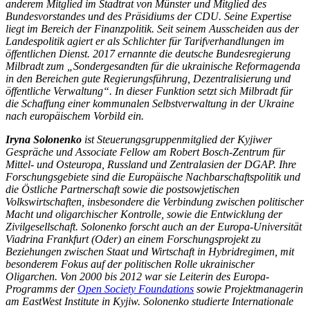
anderem Mitglied im Stadtrat von Münster und Mitglied des
Bundesvorstandes und des Präsidiums der CDU. Seine Expertise
liegt im Bereich der Finanzpolitik. Seit seinem Ausscheiden aus der
Landespolitik agiert er als Schlichter für Tarifverhandlungen im
öffentlichen Dienst. 2017 ernannte die deutsche Bundesregierung
Milbradt zum „Sondergesandten für die ukrainische Reformagenda
in den Bereichen gute Regierungsführung, Dezentralisierung und
öffentliche Verwaltung“. In dieser Funktion setzt sich Milbradt für
die Schaffung einer kommunalen Selbstverwaltung in der Ukraine
nach europäischem Vorbild ein.
Iryna Solonenko
ist Steuerungsgruppenmitglied der Kyjiwer
Gespräche und Associate Fellow am Robert Bosch-Zentrum für
Mittel- und Osteuropa, Russland und Zentralasien der DGAP. Ihre
Forschungsgebiete sind die Europäische Nachbarschaftspolitik und
die Östliche Partnerschaft sowie die postsowjetischen
Volkswirtschaften, insbesondere die Verbindung zwischen politischer
Macht und oligarchischer Kontrolle, sowie die Entwicklung der
Zivilgesellschaft. Solonenko forscht auch an der Europa-Universität
Viadrina Frankfurt (Oder) an einem Forschungsprojekt zu
Beziehungen zwischen Staat und Wirtschaft in Hybridregimen, mit
besonderem Fokus auf der politischen Rolle ukrainischer
Oligarchen. Von 2000 bis 2012 war sie Leiterin des Europa-
Programms der
Open Society Foundations
sowie Projektmanagerin
am EastWest Institute in Kyjiw. Solonenko studierte Internationale