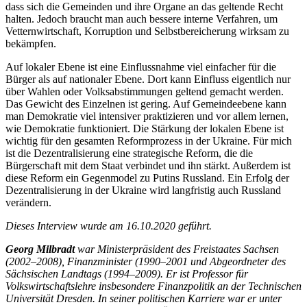
dass sich die Gemeinden und ihre Organe an das geltende Recht
halten. Jedoch braucht man auch bessere interne Verfahren, um
Vetternwirtschaft, Korruption und Selbstbereicherung wirksam zu
bekämpfen.
Auf lokaler Ebene ist eine Einflussnahme viel einfacher für die
Bürger als auf nationaler Ebene. Dort kann Einfluss eigentlich nur
über Wahlen oder Volksabstimmungen geltend gemacht werden.
Das Gewicht des Einzelnen ist gering. Auf Gemeindeebene kann
man Demokratie viel intensiver praktizieren und vor allem lernen,
wie Demokratie funktioniert. Die Stärkung der lokalen Ebene ist
wichtig für den gesamten Reformprozess in der Ukraine. Für mich
ist die Dezentralisierung eine strategische Reform, die die
Bürgerschaft mit dem Staat verbindet und ihn stärkt. Außerdem ist
diese Reform ein Gegenmodel zu Putins Russland. Ein Erfolg der
Dezentralisierung in der Ukraine wird langfristig auch Russland
verändern.
Dieses Interview wurde am 16.10.2020 geführt.
Georg Milbradt
war Ministerpräsident des Freistaates Sachsen
(2002–2008), Finanzminister (1990–2001 und Abgeordneter des
Sächsischen Landtags (1994–2009). Er ist Professor für
Volkswirtschaftslehre insbesondere Finanzpolitik an der Technischen
Universität Dresden. In seiner politischen Karriere war er unter