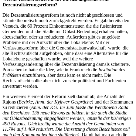
Dezentralisierungsreform?
Die Dezentralisierungsreform ist noch nicht abgeschlossen und
könnte theoretisch noch zurückgedreht werden. Es gab bereits den
Versuch, die 60 Prozent Einkommensteuer, die die fusionierten
Gemeinden und die Städte mit Oblast-Bedeutung erhalten hatten,
abzuschaffen oder zu reduzieren. Außerdem gibt es ungelöste
Probleme mit der Aufsicht über die Lokalebene: Mit der
Verfassungsreform über die Generalstaatsanwaltschaft wurde die
alte Rechtsaufsicht aufgehoben, ohne dass eine Alternative für die
Lokalebene geschaffen wurde, weil die weitere
Verfassungsänderung über die Dezentralisierung damals scheiterte.
Poroschenko hatte die Idee
,
wie in Frankreich die
Institution
des
Präfekten
einzuführen, aber dazu kam es nicht mehr. Die
Rechtsaufsicht sollte aber nicht zu sehr politisiert und Fachleuten
anvertraut werden.
Ein weiteres Element der Reform zielt darauf ab, die Anzahl der
Rajons (
Bezirke, Anm. der Kyjiwer Gespräche
) und der Kommunen
zu reduzieren (
Anm. der KG: Im Juni fasste die Werchowna Rada
den Beschluss, 136 neue Rayons zu bilden, in die auch die Städte
mit Oblastbedeutung eingegliedert werden, anstelle der bisherigen
490 Rayons. Gleichzeitig wurde die Anzahl der Gemeinden von
11.794 auf 1.469 reduziert. Die Umsetzung dieses Beschlusses soll
nach den Kommunalwahlen stattfinden).
Damit hat man auch die