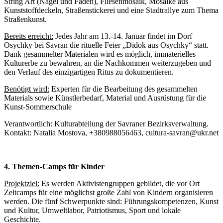
String Art (Nägel und Fäden), Fliesenmosaik, Mosaike aus
Kunststoffdeckeln, Straßenstickerei und eine Stadtrallye zum Thema
Straßenkunst.
Bereits erreicht
:
Jedes Jahr am 13.-14. Januar findet im Dorf
Osychky bei Savran die rituelle Feier „Didok aus Osychky“ statt.
Dank gesammelter Materialen wird es möglich, immaterielles
Kulturerbe zu bewahren, an die Nachkommen weiterzugeben und
den Verlauf des einzigartigen Ritus zu dokumentieren.
Benötigt wird:
Experten für die Bearbeitung des gesammelten
Materials sowie Künstlerbedarf, Material und Ausrüstung für die
Kunst-Sommerschule
Verantwortlich: Kulturabteilung der Savraner Bezirksverwaltung.
Kontakt: Natalia Mostova, +380988056463, ​​cultura-savran@ukr.net
4. Themen-Camps für Kinder
Projektziel:
Es werden Aktivistengruppen gebildet, die vor Ort
Zeltcamps für eine möglichst große Zahl von Kindern organisieren
werden. Die fünf Schwerpunkte sind: Führungskompetenzen, Kunst
und Kultur, Umweltlabor, Patriotismus, Sport und lokale
Geschichte.