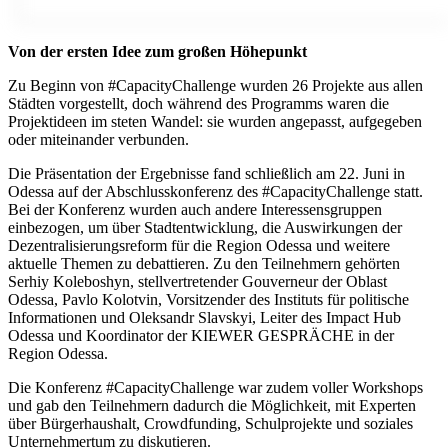
Von der ersten Idee zum großen Höhepunkt
Zu Beginn von #CapacityChallenge wurden 26 Projekte aus allen
Städten vorgestellt, doch während des Programms waren die
Projektideen im steten Wandel: sie wurden angepasst, aufgegeben
oder miteinander verbunden.
Die Präsentation der Ergebnisse fand schließlich am 22. Juni in
Odessa auf der Abschlusskonferenz des #CapacityChallenge statt.
Bei der Konferenz wurden auch andere Interessensgruppen
einbezogen, um über Stadtentwicklung, die Auswirkungen der
Dezentralisierungsreform für die Region Odessa und weitere
aktuelle Themen zu debattieren. Zu den Teilnehmern gehörten
Serhiy Koleboshyn, stellvertretender Gouverneur der Oblast
Odessa, Pavlo Kolotvin, Vorsitzender des Instituts für politische
Informationen und Oleksandr Slavskyi, Leiter des Impact Hub
Odessa und Koordinator der KIEWER GESPRÄCHE in der
Region Odessa.
Die Konferenz #CapacityChallenge war zudem voller Workshops
und gab den Teilnehmern dadurch die Möglichkeit, mit Experten
über Bürgerhaushalt, Crowdfunding, Schulprojekte und soziales
Unternehmertum zu diskutieren.