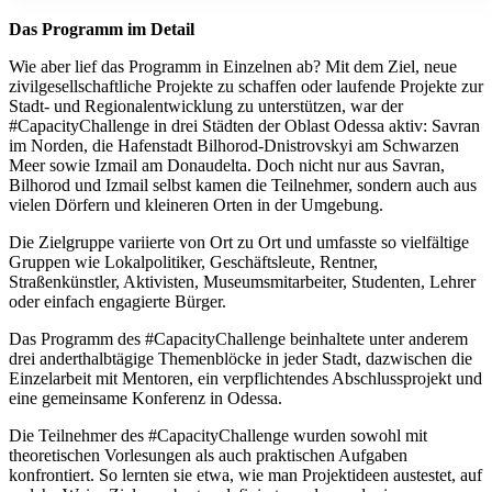
Das Programm im Detail
Wie aber lief das Programm in Einzelnen ab? Mit dem Ziel, neue
zivilgesellschaftliche Projekte zu schaffen oder laufende Projekte zur
Stadt- und Regionalentwicklung zu unterstützen, war der
#CapacityChallenge in drei Städten der Oblast Odessa aktiv: Savran
im Norden, die Hafenstadt Bilhorod-Dnistrovskyi am Schwarzen
Meer sowie Izmail am Donaudelta. Doch nicht nur aus Savran,
Bilhorod und Izmail selbst kamen die Teilnehmer, sondern auch aus
vielen Dörfern und kleineren Orten in der Umgebung.
Die Zielgruppe variierte von Ort zu Ort und umfasste so vielfältige
Gruppen wie Lokalpolitiker, Geschäftsleute, Rentner,
Straßenkünstler, Aktivisten, Museumsmitarbeiter, Studenten, Lehrer
oder einfach engagierte Bürger.
Das Programm des #CapacityChallenge beinhaltete unter anderem
drei anderthalbtägige Themenblöcke in jeder Stadt, dazwischen die
Einzelarbeit mit Mentoren, ein verpflichtendes Abschlussprojekt und
eine gemeinsame Konferenz in Odessa.
Die Teilnehmer des #CapacityChallenge wurden sowohl mit
theoretischen Vorlesungen als auch praktischen Aufgaben
konfrontiert. So lernten sie etwa, wie man Projektideen austestet, auf