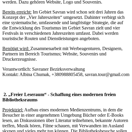
werden. Dazu gehören Website, Logo und Souvenirs.
Bereits erreicht
:
Im Gebiet Savran wird schon seit drei Jahren das
Konzept der „Vier Jahreszeiten“ umgesetzt. Dahinter verbirgt sich
eine systematische, umfassende und langfristige Strategie, die auf
die Entwicklung des Tourismus im Gebiet Savran zielt und vier
Festivals in verschiedenen Jahreszeiten umfasst. Dabei werden
touristische Routen und Dienstleistungen angeboten.
Benötigt wird
:
Zusammenarbeit mit Werbeagenturen, Designern,
Partnern im Bereich Tourismus; Website, Souvenirs und
Druckerzeugnisse.
Verantwortlich: Savraner Bezirksverwaltung
Kontakt: Albina Chumak, +380988805458, savran.tour@gmail.com
2.
„Freier Leseraum“ - Schaffung eines modernen freien
Bibliotheksraums
Projektziel:
Aufbau eines modernen Medienzentrums, in dem die
Besucher in einer angenehmen Umgebung Bücher oder E-Books
lesen, an Diskussionen über Literatur teilnehmen, bekannte Autoren
treffen, Musik hören, Filme schauen, mit Verwandten im Ausland
skypen und vieles mehr tun können. Die Bibliotheksbesuche sollen