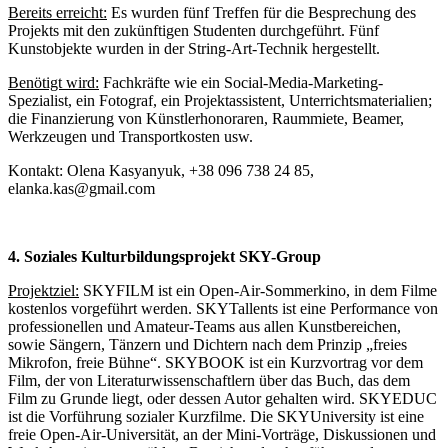
Bereits erreicht
:
Es wurden fünf Treffen für die Besprechung des
Projekts mit den zukünftigen Studenten durchgeführt. Fünf
Kunstobjekte wurden in der String-Art-Technik hergestellt.
Benötigt wird:
Fachkräfte wie ein Social-Media-Marketing-
Spezialist, ein Fotograf, ein Projektassistent, Unterrichtsmaterialien;
die Finanzierung von Künstlerhonoraren, Raummiete, Beamer,
Werkzeugen und Transportkosten usw.
Kontakt: Olena Kasyanyuk, +38 096 738 24 85,
elanka.kas@gmail.com
4. Soziales Kulturbildungsprojekt SKY-Group
Projektziel:
SKYFILM ist ein Open-Air-Sommerkino, in dem Filme
kostenlos vorgeführt werden. SKYTallents ist eine Performance von
professionellen und Amateur-Teams aus allen Kunstbereichen,
sowie Sängern, Tänzern und Dichtern nach dem Prinzip „freies
Mikrofon, freie Bühne“. SKYBOOK ist ein Kurzvortrag vor dem
Film, der von Literaturwissenschaftlern über das Buch, das dem
Film zu Grunde liegt, oder dessen Autor gehalten wird. SKYEDUC
ist die Vorführung sozialer Kurzfilme. Die SKYUniversity ist eine
freie Open-Air-Universität, an der Mini-Vorträge, Diskussionen und