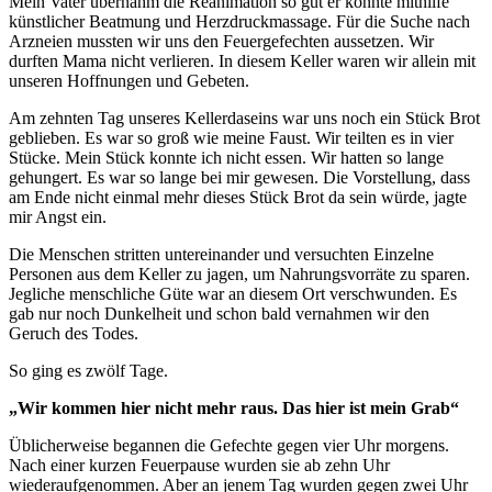
Mein Vater übernahm die Reanimation so gut er konnte mithilfe
künstlicher Beatmung und Herzdruckmassage. Für die Suche nach
Arzneien mussten wir uns den Feuergefechten aussetzen. Wir
durften Mama nicht verlieren. In diesem Keller waren wir allein mit
unseren Hoffnungen und Gebeten.
Am zehnten Tag unseres Kellerdaseins war uns noch ein Stück Brot
geblieben. Es war so groß wie meine Faust. Wir teilten es in vier
Stücke. Mein Stück konnte ich nicht essen. Wir hatten so lange
gehungert. Es war so lange bei mir gewesen. Die Vorstellung, dass
am Ende nicht einmal mehr dieses Stück Brot da sein würde, jagte
mir Angst ein.
Die Menschen stritten untereinander und versuchten Einzelne
Personen aus dem Keller zu jagen, um Nahrungsvorräte zu sparen.
Jegliche menschliche Güte war an diesem Ort verschwunden. Es
gab nur noch Dunkelheit und schon bald vernahmen wir den
Geruch des Todes.
So ging es zwölf Tage.
„Wir kommen hier nicht mehr raus. Das hier ist mein Grab“
Üblicherweise begannen die Gefechte gegen vier Uhr morgens.
Nach einer kurzen Feuerpause wurden sie ab zehn Uhr
wiederaufgenommen. Aber an jenem Tag wurden gegen zwei Uhr