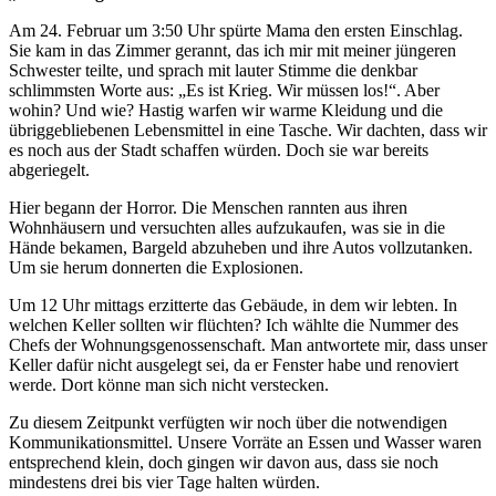
Am 24. Februar um 3:50 Uhr spürte Mama den ersten Einschlag.
Sie kam in das Zimmer gerannt, das ich mir mit meiner jüngeren
Schwester teilte, und sprach mit lauter Stimme die denkbar
schlimmsten Worte aus: „Es ist Krieg. Wir müssen los!“. Aber
wohin? Und wie? Hastig warfen wir warme Kleidung und die
übriggebliebenen Lebensmittel in eine Tasche. Wir dachten, dass wir
es noch aus der Stadt schaffen würden. Doch sie war bereits
abgeriegelt.
Hier begann der Horror. Die Menschen rannten aus ihren
Wohnhäusern und versuchten alles aufzukaufen, was sie in die
Hände bekamen, Bargeld abzuheben und ihre Autos vollzutanken.
Um sie herum donnerten die Explosionen.
Um 12 Uhr mittags erzitterte das Gebäude, in dem wir lebten. In
welchen Keller sollten wir flüchten? Ich wählte die Nummer des
Chefs der Wohnungsgenossenschaft. Man antwortete mir, dass unser
Keller dafür nicht ausgelegt sei, da er Fenster habe und renoviert
werde. Dort könne man sich nicht verstecken.
Zu diesem Zeitpunkt verfügten wir noch über die notwendigen
Kommunikationsmittel. Unsere Vorräte an Essen und Wasser waren
entsprechend klein, doch gingen wir davon aus, dass sie noch
mindestens drei bis vier Tage halten würden.