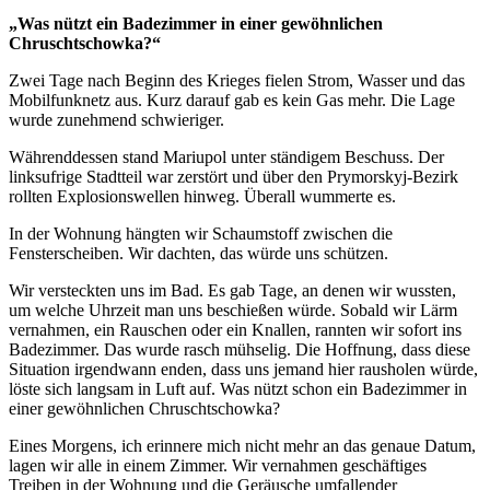
„Was nützt ein Badezimmer in einer gewöhnlichen
Chruschtschowka?“
Zwei Tage nach Beginn des Krieges fielen Strom, Wasser und das
Mobilfunknetz aus. Kurz darauf gab es kein Gas mehr. Die Lage
wurde zunehmend schwieriger.
Währenddessen stand Mariupol unter ständigem Beschuss. Der
linksufrige Stadtteil war zerstört und über den Prymorskyj-Bezirk
rollten Explosionswellen hinweg. Überall wummerte es.
In der Wohnung hängten wir Schaumstoff zwischen die
Fensterscheiben. Wir dachten, das würde uns schützen.
Wir versteckten uns im Bad. Es gab Tage, an denen wir wussten,
um welche Uhrzeit man uns beschießen würde. Sobald wir Lärm
vernahmen, ein Rauschen oder ein Knallen, rannten wir sofort ins
Badezimmer. Das wurde rasch mühselig. Die Hoffnung, dass diese
Situation irgendwann enden, dass uns jemand hier rausholen würde,
löste sich langsam in Luft auf. Was nützt schon ein Badezimmer in
einer gewöhnlichen Chruschtschowka?
Eines Morgens, ich erinnere mich nicht mehr an das genaue Datum,
lagen wir alle in einem Zimmer. Wir vernahmen geschäftiges
Treiben in der Wohnung und die Geräusche umfallender