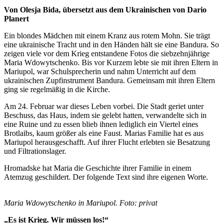
Von Olesja Bida, übersetzt aus dem Ukrainischen von Dario
Planert
Ein blondes Mädchen mit einem Kranz aus rotem Mohn. Sie trägt
eine ukrainische Tracht und in den Händen hält sie eine Bandura. So
zeigen viele vor dem Krieg entstandene Fotos die siebzehnjährige
Maria Wdowytschenko. Bis vor Kurzem lebte sie mit ihren Eltern in
Mariupol, war Schulsprecherin und nahm Unterricht auf dem
ukrainischen Zupfinstrument Bandura. Gemeinsam mit ihren Eltern
ging sie regelmäßig in die Kirche.
Am 24. Februar war dieses Leben vorbei. Die Stadt geriet unter
Beschuss, das Haus, indem sie gelebt hatten, verwandelte sich in
eine Ruine und zu essen blieb ihnen lediglich ein Viertel eines
Brotlaibs, kaum größer als eine Faust. Marias Familie hat es aus
Mariupol herausgeschafft. Auf ihrer Flucht erlebten sie Besatzung
und Filtrationslager.
Hromadske hat Maria die Geschichte ihrer Familie in einem
Atemzug geschildert. Der folgende Text sind ihre eigenen Worte.
Maria Wdowytschenko in Mariupol. Foto: privat
„Es ist Krieg. Wir müssen los!“