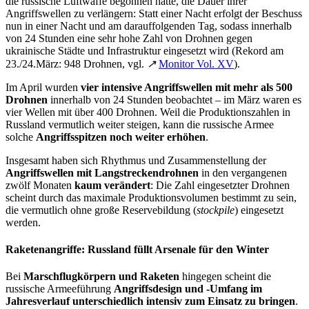
die russische Luftwaffe begonnen hatte, die Dauer ihrer
Angriffswellen zu verlängern: Statt einer Nacht erfolgt der Beschuss
nun in einer Nacht und am darauffolgenden Tag, sodass innerhalb
von 24 Stunden eine sehr hohe Zahl von Drohnen gegen
ukrainische Städte und Infrastruktur eingesetzt wird (Rekord am
23./24.März: 948 Drohnen, vgl.
↗
Monitor Vol. XV
).
Im April wurden
vier intensive
Angriffswellen mit
mehr als
500
Drohnen
innerhalb von 24 Stunden beobachtet – im März waren es
vier Wellen mit über 400 Drohnen. Weil die Produktionszahlen in
Russland vermutlich weiter steigen, kann die russische Armee
solche
Angriffsspitzen noch weiter
erhöhen
.
Insgesamt haben sich Rhythmus und Zusammenstellung der
Angriffswellen
mit Langstreckendrohnen
in den vergangenen
zwölf Monaten
kaum verändert
: Die Zahl eingesetzter Drohnen
scheint durch das maximale Produktionsvolumen bestimmt zu sein,
die vermutlich ohne große Reservebildung (
stockpile
) eingesetzt
werden.
Raketenangriffe: Russland füllt Arsenale für den Winter
Bei
Marschflugkörpern und Raketen
hingegen scheint die
russische Armeeführung
Angriffsdesign und -Umfang
im
Jahresverlauf
unterschiedlich intensiv zum Einsatz zu bringen
.