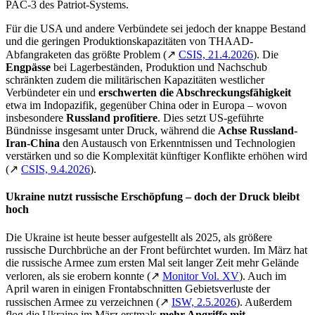
PAC-3 des Patriot-Systems.
Für die USA und andere Verbündete sei jedoch der knappe Bestand
und die geringen Produktionskapazitäten von THAAD-
Abfangraketen das größte Problem (↗
CSIS, 21.4.2026
).
Die
Engpässe
bei Lagerbeständen, Produktion und Nachschub
schränkten zudem die militärischen Kapazitäten westlicher
Verbündeter ein und
erschwerten die Abschreckungsfähigkeit
etwa im Indopazifik, gegenüber China oder in Europa – wovon
insbesondere
Russland
profitiere
. Dies setzt US-geführte
Bündnisse insgesamt unter Druck, während die
Achse Russland-
Iran-China
den Austausch von Erkenntnissen und Technologien
verstärken und so die Komplexität künftiger Konflikte erhöhen wird
(↗
CSIS, 9.4.2026
).
Ukraine nutzt russische Erschöpfung – doch der Druck bleibt
hoch
Die Ukraine ist heute besser aufgestellt als 2025, als größere
russische Durchbrüche an der Front befürchtet wurden. Im März hat
die russische Armee zum ersten Mal seit langer Zeit mehr Gelände
verloren, als sie erobern konnte (↗
Monitor Vol. XV
). Auch im
April waren in einigen Frontabschnitten Gebietsverluste der
russischen Armee zu verzeichnen (↗
ISW, 2.5.2026
). Außerdem
flog die Ukraine im März erstmals
mehr Angriffe
mit