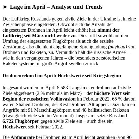
► Lage im April – Analyse und Trends
Der Luftkrieg Russlands gegen zivile Ziele in der Ukraine ist in eine
Zwischenphase eingetreten. Obwohl sich die Anzahl der
eingesetzten Drohnen im April leicht erhöht hat,
nimmt der
Luftkrieg
seit März nicht weiter zu
. Dies trifft sowohl auf den
Umfang der eingesetzten Flugkörper als auch die erzielte
Zerstörung, also die nicht abgefangene Sprengladung
(payload)
von
Drohnen und Raketen, zu. Vermutlich hält die russische Armee –
wie in den vergangenen Jahren – die besonders zerstörerischen
Raketensysteme für große Angriffswellen zurück.
Drohnenrekord im April: Höchstwerte seit Kriegsbeginn
Insgesamt wurden im April 6.583 Langstreckendrohnen auf zivile
Ziele abgefeuert (2 % mehr als im März) – der
höchste Wert seit
Beginn der russischen Vollinvasion
im Februar 2022. 65 % davon
waren Shahed-Drohnen, der Rest Drohnen-Attrappen. Dazu kamen
Angriffe mit 91 Marschflugkörpern und 48 ballistischen Raketen
(etwa gleich viele wie im Vormonat). Insgesamt setzte Russland
6.722 Flugkörper
gegen zivile Ziele ein – auch dies ein
Höchstwert
seit Februar 2022.
Die
Abfangrate
bei Drohnen ist im April leicht gesunken (von 90