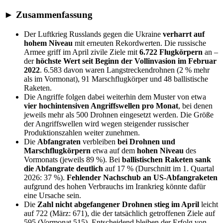
► Zusammenfassung
Der Luftkrieg Russlands gegen die Ukraine
verharrt auf
hohem Niveau
mit erneuten Rekordwerten. Die russische
Armee griff im April zivile Ziele mit
6.722 Flugkörpern
an –
der
höchste Wert seit Beginn der Vollinvasion im Februar
2022
. 6.583 davon waren Langstreckendrohnen (2 % mehr
als im Vormonat), 91 Marschflugkörper und 48 ballistische
Raketen.
Die Angriffe folgen dabei weiterhin dem Muster von etwa
vier
hochintensiven Angriffswellen
pro Monat
, bei denen
jeweils mehr als 500 Drohnen eingesetzt werden. Die Größe
der Angriffswellen wird wegen steigender russischer
Produktionszahlen weiter zunehmen.
Die
Abfangraten
verbleiben
bei
Drohnen und
Marschflugkörpern
etwa auf dem
hohen Niveau
des
Vormonats (jeweils 89 %). Bei
ballistischen Raketen sank
die
Abfangrate deutlich
auf 17 % (Durschnitt im 1. Quartal
2026: 37 %).
Fehlender Nachschub an
US-
Abfangraketen
aufgrund des hohen Verbrauchs im Irankrieg könnte dafür
eine Ursache sein.
Die
Zahl
nicht abgefangener Drohnen stieg
im April
leicht
auf 722 (März: 671), die der tatsächlich getroffenen Ziele auf
595 (Vormonat 515). Entscheidend bleiben der Erfolg von