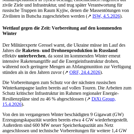
zivile Ziele und Infrastruktur, und trug später Verantwortung für
russische Truppen im Raum Kyjiw, denen die Massentötungen von
Zivilisten in Butscha zugeschrieben werden (↗
ISW, 4.5.2026
).
Wettlauf gegen die Zeit: Vorbereitung auf den kommenden
Winter
Der Militärexperte Gressel warnt, die Ukraine müsse im Lauf des
Jahres die
Raketen- und Drohnenproduktion
in Russland
effektiv
unterbrechen
, da sonst im kommenden Winter erneut
intensive Raketenangriffe auf die Energieinfrastruktur drohen,
während noch geringere Mengen an Abfangmunition zur Verfügung
stünden als in den Jahren zuvor (↗
ORF, 24.4.2026
).
Die Vorbereitungen zum Schutz vor der nächsten russischen
Winterkampagne laufen bereits auf vollen Touren. Die Arbeiten zum
Schutz kritischer Infrastruktur im Rahmen regionaler Energie-
Resilienzpläne sind zu 46 % abgeschlossen (↗
DiXi Group,
15.4.2026
).
Von den im vergangenen Winter beschädigten 9 Gigawatt (GW)
Erzeugungskapazität wurden bereits etwa 4 GW wiederhergestellt.
Außerdem sind 600 MW neuer Speicherkapazität ans Netz
angeschlossen und technische Vorbereitungen für weitere 1,4 GW