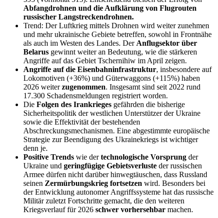
Abfangdrohnen und die Aufklärung von Flugrouten
russischer Langstreckendrohnen.
Trend: Der Luftkrieg mittels Drohnen wird weiter zunehmen
und mehr ukrainische Gebiete betreffen, sowohl in Frontnähe
als auch im Westen des Landes. Der
Anflugsektor
über
Belarus
gewinnt weiter an Bedeutung, wie die stärkeren
Angriffe auf das Gebiet Tschernihiw im April zeigen.
Angriffe auf die
Eisenbahninfrastruktur
, insbesondere auf
Lokomotiven (+36%) und Güterwaggons (+115%) haben
2026 weiter
zugenommen
. Insgesamt sind seit 2022 rund
17.300 Schadensmeldungen registriert worden.
Die
Folgen des Irankrieges
gefährden die bisherige
Sicherheitspolitik der westlichen Unterstützer der Ukraine
sowie die Effektivität der bestehenden
Abschreckungsmechanismen. Eine abgestimmte europäische
Strategie zur Beendigung des Ukrainekriegs ist wichtiger
denn je.
Positive
Trends
wie der
technologische
Vorsprung
der
Ukraine und
geringfügige Gebietsverluste
der russischen
Armee dürfen nicht darüber hinwegtäuschen, dass Russland
seinen
Zermürbungskrieg fortsetzen
wird. Besonders bei
der Entwicklung autonomer Angriffssysteme hat das russische
Militär zuletzt Fortschritte gemacht, die den weiteren
Kriegsverlauf für 2026
schwer vorhersehbar
machen.