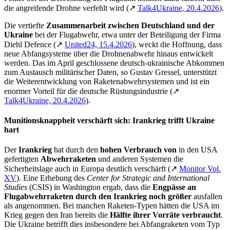
die angreifende Drohne verfehlt wird (↗
Talk4Ukraine, 20.4.2026
).
Die vertiefte
Zusammenarbeit zwischen Deutschland und der
Ukraine
bei der Flugabwehr, etwa unter der Beteiligung der Firma
Diehl Defence (↗
United24, 15.4.2026
), weckt die Hoffnung, dass
neue Abfangsysteme über die Drohnenabwehr hinaus entwickelt
werden. Das im April geschlossene deutsch-ukrainische Abkommen
zum Austausch militärischer Daten, so Gustav Gressel, unterstützt
die Weiterentwicklung von Raketenabwehrsystemen und ist ein
enormer Vorteil für die deutsche Rüstungsindustrie (↗
Talk4Ukraine, 20.4.2026
).
Munitionsknappheit verschärft sich: Irankrieg trifft Ukraine
hart
Der
Irankrieg
hat durch den
hohen Verbrauch von
in den USA
gefertigten
Abwehrraketen
und anderen Systemen die
Sicherheitslage auch in Europa deutlich verschärft (↗
Monitor Vol.
XV
). Eine Erhebung des
Center for Strategic and International
Studies
(CSIS) in Washington ergab, dass die
Engpässe an
Flugabwehrraketen durch den Irankrieg noch größer
ausfallen
als angenommen. Bei manchen Raketen-Typen hätten die USA im
Krieg gegen den Iran bereits die
Hälfte
ihrer
Vorräte verbraucht
.
Die Ukraine betrifft dies insbesondere bei Abfangraketen vom Typ