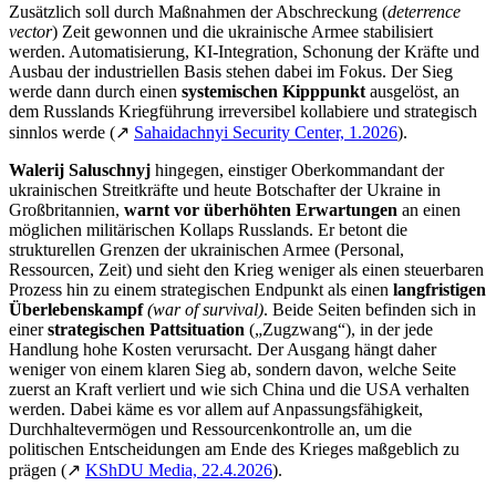
Zusätzlich soll durch Maßnahmen der Abschreckung (
deterrence
vector
) Zeit gewonnen und die ukrainische Armee stabilisiert
werden. Automatisierung, KI-Integration, Schonung der Kräfte und
Ausbau der industriellen Basis stehen dabei im Fokus. Der Sieg
werde dann durch einen
systemischen Kipppunkt
ausgelöst, an
dem Russlands Kriegführung irreversibel kollabiere und strategisch
sinnlos werde (↗
Sahaidachnyi Security Center, 1.2026
).
Walerij Saluschnyj
hingegen, einstiger Oberkommandant der
ukrainischen Streitkräfte und heute Botschafter der Ukraine in
Großbritannien,
warnt vor überhöhten Erwartungen
an einen
möglichen militärischen Kollaps Russlands. Er betont die
strukturellen Grenzen der ukrainischen Armee (Personal,
Ressourcen, Zeit) und sieht den Krieg weniger als einen steuerbaren
Prozess hin zu einem strategischen Endpunkt als einen
langfristigen
Überlebenskampf
(
war of survival
)
. Beide Seiten befinden sich in
einer
strategischen Pattsituation
(„Zugzwang“), in der jede
Handlung hohe Kosten verursacht. Der Ausgang hängt daher
weniger von einem klaren Sieg ab, sondern davon, welche Seite
zuerst an Kraft verliert und wie sich China und die USA verhalten
werden. Dabei käme es vor allem auf Anpassungsfähigkeit,
Durchhaltevermögen und Ressourcenkontrolle an, um die
politischen Entscheidungen am Ende des Krieges maßgeblich zu
prägen (↗
KShDU Media, 22.4.2026
).