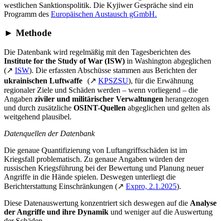
westlichen Sanktionspolitik. Die Kyjiwer Gespräche sind ein
Programm des
Europäischen Austausch gGmbH.
► Methode
Die Datenbank wird regelmäßig mit den Tagesberichten des
Institute for the Study of War (ISW)
in Washington abgeglichen
(↗
ISW
). Die erfassten Abschüsse stammen aus Berichten der
ukrainischen Luftwaffe
(↗
KPSZSU
), für die Erwähnung
regionaler Ziele und Schäden werden – wenn vorliegend – die
Angaben
ziviler und militärischer Verwaltungen
herangezogen
und durch zusätzliche
OSINT-Quellen
abgeglichen und gelten als
weitgehend plausibel.
Datenquellen der Datenbank
Die genaue Quantifizierung von Luftangriffsschäden ist im
Kriegsfall problematisch. Zu genaue Angaben würden der
russischen Kriegsführung bei der Bewertung und Planung neuer
Angriffe in die Hände spielen. Deswegen unterliegt die
Berichterstattung Einschränkungen (↗
Expro, 2.1.2025
).
Diese Datenauswertung konzentriert sich deswegen auf die
Analyse
der Angriffe und ihre Dynamik
und weniger auf die Auswertung
der Schäden.