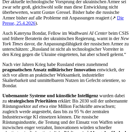
Der aktuelle technologische Vorsprung der ukrainischen Armee sei
zwar sehr groß, gleichwohl solle man diese Entwicklung nicht
überbewerten, warnt Gustav Gressel. Bisher habe die russische
Armee bisher auf alle Probleme mit Anpassungen reagiert (↗
Die
Presse, 25.4.2026
).
Auch Kateryna Bondar, Fellow im
Wadhwani AI Center
beim CSIS
und frühere Beraterin der ukrainischen Regierung, warnt in der
New
York Times
davor, die Anpassungsfähigkeit der russischen Armee zu
unterschätzen: „Russland ist nicht als technologischer Vorreiter in
den Krieg gegen die Ukraine eingetreten, hat aber schnell gelernt.“
Nach vier Jahren Krieg habe Russland einen zunehmend
pragmatischen Ansatz militärischer Innovation
entwickelt, der
sich vor allem an praktischer Wirksamkeit, industrieller
Skalierbarkeit und unmittelbarem Nutzen im Gefecht orientiere, so
Bondar.
Unbemannte Systeme und künstliche Intelligenz
wurden dabei
zu
strategischen Prioritäten
erklärt: Bis 2030 soll der unbemannte
Rüstungssektor auf etwa eine Million Fachkräfte anwachsen;
zugleich werde angestrebt, dass bis zu 95 % der zentralen
Industriezweige KI einsetzen können. Die russische
Rüstungsindustrie, die Testung und der Einsatz von Waffen seien
inzwischen enger verzahnt, Innovationen würden schneller