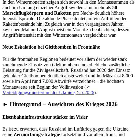
In den Wintermonaten zeigen sich sowohl in den Monatssummen als
auch im Umfang einzelner Angriffswellen - mit mehr als
50
Marschflugkörpern und Raketen
pro Nacht- deutlich höhere
Intensitätsprofile. Die aktuelle Phase deutet auf ein Auffüllen der
Raketenbestände hin. Zugleich war in den vergangenen Jahren
zwischen Mai und August meist ein Monat zu beobachten, dessen
Angriffsintensität mit den Wintermonaten vergleichbar war.
Neue
Eskalation bei Gleitbomben in Frontnähe
Für die frontnahen Regionen bedeutet vor allem der wieder stark
zunehmende Einsatz von Gleitbomben eine erhebliche zusätzliche
Belastung für die Zivilgesellschaft. Russland hat 2026 den Einsatz
gelenkter Gleitbomben deutlich ausgeweitet und im März fast 8.000
sowie im April rund 7.000 Abwürfe verzeichnet – die höchsten
Monatswerte seit Beginn der Vollinvasion (↗
Verteidigungsminsterium der Ukraine, 5.5.2026
).
► Hintergrund – Aussichten des Krieges 2026
Eisenbahninfrastruktur stärker im Visier
Es ist zu erwarten, dass Russland im Luftkrieg gegen die Ukraine
seine
Zermürbungsstrategie
fortsetzt und vor allem front- und