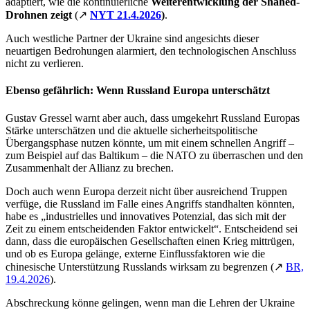
adaptiert, wie die kontinuierliche
Weiterentwicklung
der Shahed-
Drohnen
zeigt
(↗
NYT 21.4.2026
)
.
Auch westliche Partner der Ukraine sind angesichts dieser
neuartigen Bedrohungen alarmiert, den technologischen Anschluss
nicht zu verlieren.
Ebenso gefährlich: Wenn
Russland
Europa unterschätzt
Gustav Gressel warnt aber auch, dass umgekehrt Russland Europas
Stärke unterschätzen und die aktuelle sicherheitspolitische
Übergangsphase nutzen könnte, um mit einem schnellen Angriff –
zum Beispiel auf das Baltikum – die NATO zu überraschen und den
Zusammenhalt der Allianz zu brechen.
Doch auch wenn Europa derzeit nicht über ausreichend Truppen
verfüge, die Russland im Falle eines Angriffs standhalten könnten,
habe es „industrielles und innovatives Potenzial, das sich mit der
Zeit zu einem entscheidenden Faktor entwickelt“. Entscheidend sei
dann, dass die europäischen Gesellschaften einen Krieg mittrügen,
und ob es Europa gelänge, externe Einflussfaktoren wie die
chinesische Unterstützung Russlands wirksam zu begrenzen (↗
BR,
19.4.2026
).
Abschreckung könne gelingen, wenn man die Lehren der Ukraine