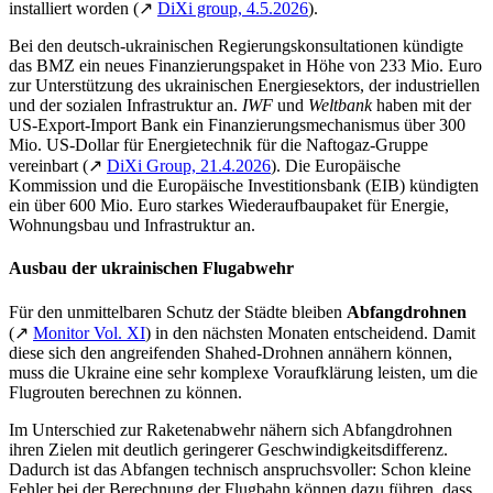
installiert worden (↗
DiXi group, 4.5.2026
).
Bei den deutsch-ukrainischen Regierungskonsultationen kündigte
das BMZ ein neues Finanzierungspaket in Höhe von 233 Mio. Euro
zur Unterstützung des ukrainischen Energiesektors, der industriellen
und der sozialen Infrastruktur an.
IWF
und
Weltbank
haben mit der
US-Export-Import Bank ein Finanzierungsmechanismus über 300
Mio. US-Dollar für Energietechnik für die Naftogaz-Gruppe
vereinbart (↗
DiXi Group, 21.4.2026
). Die Europäische
Kommission und die Europäische Investitionsbank (EIB) kündigten
ein über 600 Mio. Euro starkes Wiederaufbaupaket für Energie,
Wohnungsbau und Infrastruktur an.
Ausbau der ukrainischen Flugabwehr
Für den unmittelbaren Schutz der Städte bleiben
Abfangdrohnen
(↗
Monitor Vol. XI
) in den nächsten Monaten entscheidend. Damit
diese sich den angreifenden Shahed-Drohnen annähern können,
muss die Ukraine eine sehr komplexe Voraufklärung leisten, um die
Flugrouten berechnen zu können.
Im Unterschied zur Raketenabwehr nähern sich Abfangdrohnen
ihren Zielen mit deutlich geringerer Geschwindigkeitsdifferenz.
Dadurch ist das Abfangen technisch anspruchsvoller: Schon kleine
Fehler bei der Berechnung der Flugbahn können dazu führen, dass