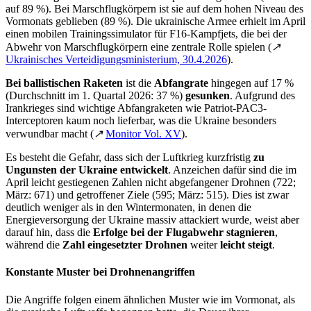
auf 89 %). Bei Marschflugkörpern ist sie auf dem hohen Niveau des
Vormonats geblieben (89 %). Die ukrainische Armee erhielt im April
einen mobilen Trainingssimulator für F16-Kampfjets, die bei der
Abwehr von Marschflugkörpern eine zentrale Rolle spielen (
↗
Ukrainisches Verteidigungsministerium, 30.4.2026
).
Bei ballistischen
Raketen
ist die
Abfangrate
hingegen auf 17 %
(Durchschnitt im 1. Quartal 2026: 37 %)
gesunken
. Aufgrund des
Irankrieges sind wichtige Abfangraketen wie Patriot-PAC3-
Interceptoren kaum noch lieferbar, was die Ukraine besonders
verwundbar macht (
↗
Monitor Vol. XV
).
Es besteht die Gefahr, dass sich der Luftkrieg kurzfristig
zu
Ungunsten der Ukraine
entwickelt
. Anzeichen dafür sind die im
April leicht gestiegenen Zahlen nicht abgefangener Drohnen (722;
März: 671) und getroffener Ziele (595; März: 515). Dies ist zwar
deutlich weniger als in den Wintermonaten, in denen die
Energieversorgung der Ukraine massiv attackiert wurde, weist aber
darauf hin, dass die
Erfolge
bei
der Flugabwehr stagnieren
,
während die
Zahl eingesetzter Drohnen
weiter
leicht steigt
.
Konstante
Muster bei Drohnenangriffen
Die Angriffe folgen einem ähnlichen Muster wie im Vormonat, als