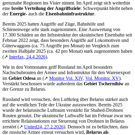
grenznahe Regionen ins Visier nimmt. Im April zeigt sich weiterhin
eine
breite Verteilung der Angriffsziele
: Schwerpunkt bleibt neben
der
Energie-
auch die
Eisenbahninfrastruktur
.
Bereits 2025 hatten Angriffe auf Züge, Bahnhöfe und
Schienenwege sehr stark zugenommen. Eine Auswertung von
17.300 Schäden an der Infrastruktur der ukrainischen Eisenbahn seit
Februar 2022 zeigt, dass besonders Angriffe auf Lokomotiven und
Güterwaggons (ca. 75 Angriffe pro Monat) im Vergleich zum
zweiten Halbjahr 2025 (ca. 42 pro Monat) stark zugenommen haben
(↗
Interfax, 24.4.2026
).
Wie in den Vormonaten griff Russland im April besonders
Nachschubrouten der Armee und Infrastruktur für den Warenexport
im
Gebiet Odesa
an (↗
Monitor Vol. XIV,
Vol. Monitor. XV
).
Verstärkt beschossen wurde außerdem das
Gebiet
Tschernihiw
an
der Grenze zu Belarus.
Russland wird versuchen, den Luftkrieg über Belarus stärker auch
auf die westlichen Teile der Ukraine auszuweiten. Bereits 2025
wurde der belarusische Luftraum verstärkt für Shahed-Drohnen
Routen genutzt. Die ukrainische Luftwaffe hat im Februar zwar neu
errichtete Relaisstationen zur Steuerung von Drohnen in Belarus
zerstört (↗
United24, 27.2.2026
). Dennoch ist zu befürchten, dass
die russische Armee erneut versuchen wird,
Belarus
als