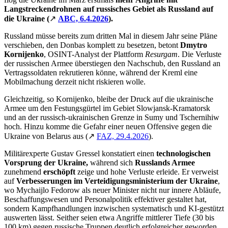
Langstreckendrohnen
auf russisches Gebiet als
Russland auf
die Ukraine
(
↗
ABC, 6.4.2026
)
.
Russland müsse bereits zum dritten Mal in diesem Jahr seine Pläne
verschieben, den Donbas komplett zu besetzen, betont
Dmytro
Kornijenko
, OSINT-Analyst der Plattform
Resurgam
. Die Verluste
der russischen Armee überstiegen den Nachschub, den Russland an
Vertragssoldaten rekrutieren könne, während der Kreml eine
Mobilmachung derzeit nicht riskieren wolle.
Gleichzeitig, so Kornijenko, bleibe der Druck auf die ukrainische
Armee um den Festungsgürtel im Gebiet Slowjansk-Kramatorsk
und an der russisch-ukrainischen Grenze in Sumy und Tschernihiw
hoch. Hinzu komme die Gefahr einer neuen Offensive gegen die
Ukraine von Belarus aus (↗
FAZ, 29.4.2026
).
Militärexperte Gustav Gressel konstatiert einen
technologischen
Vorsprung der
Ukraine,
während sich
Russlands Armee
zunehmend
erschöpft
zeige und hohe Verluste erleide. Er verweist
auf
Verbesserungen
im Verteidigungsministerium der Ukraine
,
wo Mychaijlo Fedorow als neuer Minister nicht nur innere Abläufe,
Beschaffungswesen und Personalpolitik effektiver gestaltet hat,
sondern Kampfhandlungen inzwischen systematisch und KI-gestützt
auswerten lässt. Seither seien etwa Angriffe mittlerer Tiefe (30 bis
100 km) gegen russische Truppen deutlich erfolgreicher geworden,