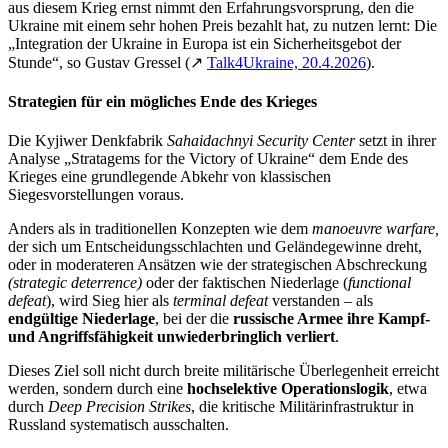
aus diesem Krieg ernst nimmt den Erfahrungsvorsprung, den die
Ukraine mit einem sehr hohen Preis bezahlt hat, zu nutzen lernt: Die
„Integration der Ukraine in Europa ist ein Sicherheitsgebot der
Stunde“, so Gustav Gressel (↗
Talk4Ukraine, 20.4.2026
).
Strategien für ein mögliches Ende des Krieges
Die Kyjiwer Denkfabrik
Sahaidachnyi Security Center
setzt in ihrer
Analyse „Stratagems for the Victory of Ukraine“ dem Ende des
Krieges eine grundlegende Abkehr von klassischen
Siegesvorstellungen voraus.
Anders als in traditionellen Konzepten wie dem
manoeuvre warfare,
der sich um Entscheidungsschlachten und Geländegewinne dreht,
oder in moderateren Ansätzen wie der strategischen Abschreckung
(
strategic deterrence
)
oder der faktischen Niederlage (
functional
defeat
), wird Sieg hier als
terminal defeat
verstanden – als
endgültige Niederlage
, bei der die
russische Armee ihre Kampf-
und Angriffsfähigkeit unwiederbringlich verliert
.
Dieses Ziel soll nicht durch breite militärische Überlegenheit erreicht
werden, sondern durch eine
hochselektive Operationslogik
, etwa
durch
Deep
Precision
Strikes
, die kritische Militärinfrastruktur in
Russland systematisch ausschalten.