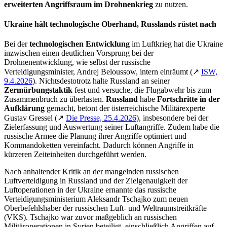
erweiterten Angriffsraum im Drohnenkrieg
zu nutzen.
Ukraine hält technologische Oberhand, Russlands rüstet nach
Bei der
technologischen
Entwicklung
im Luftkrieg hat die Ukraine
inzwischen einen deutlichen Vorsprung bei der
Drohnenentwicklung, wie selbst der russische
Verteidigungsminister, Andrej Beloussow, intern einräumt (↗
ISW,
9.4.2026
). Nichtsdestotrotz halte Russland an seiner
Zermürbungstaktik
fest und versuche, die Flugabwehr bis zum
Zusammenbruch zu überlasten.
Russland
habe
Fortschritte in der
Aufklärung
gemacht, betont der österreichische Militärexperte
Gustav Gressel (↗
Die Presse, 25.4.2026
), insbesondere bei der
Zielerfassung und Auswertung seiner Luftangriffe. Zudem habe die
russische Armee die Planung ihrer Angriffe optimiert und
Kommandoketten vereinfacht. Dadurch können Angriffe in
kürzeren Zeiteinheiten durchgeführt werden.
Nach anhaltender Kritik an der mangelnden russischen
Luftverteidigung in Russland und der Zielgenauigkeit der
Luftoperationen in der Ukraine ernannte das russische
Verteidigungsministerium Aleksandr Tschajko zum neuen
Oberbefehlshaber der russischen Luft- und Weltraumstreitkräfte
(VKS). Tschajko war zuvor maßgeblich an russischen
Militäroperationen in Syrien beteiligt, einschließlich Angriffen auf