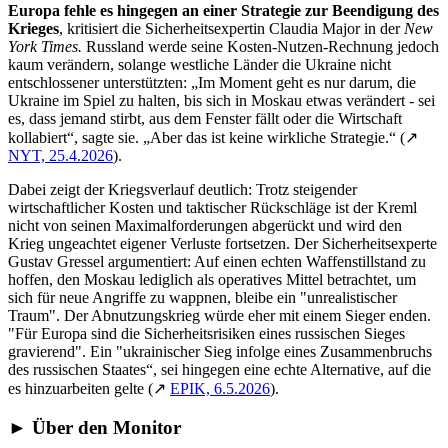
Europa fehle es hingegen an
einer Strategie zur Beendigung des
Krieges
, kritisiert die Sicherheitsexpertin Claudia Major in der
New
York Times.
Russland werde seine Kosten-Nutzen-Rechnung jedoch
kaum verändern, solange westliche Länder die Ukraine nicht
entschlossener unterstützten: „Im Moment geht es nur darum, die
Ukraine im Spiel zu halten, bis sich in Moskau etwas verändert - sei
es, dass jemand stirbt, aus dem Fenster fällt oder die Wirtschaft
kollabiert“, sagte sie. „Aber das ist keine wirkliche Strategie.“ (↗
NYT, 25.4.2026
).
Dabei zeigt der Kriegsverlauf deutlich: Trotz steigender
wirtschaftlicher Kosten und taktischer Rückschläge ist der Kreml
nicht von seinen Maximalforderungen abgerückt und wird den
Krieg ungeachtet eigener Verluste fortsetzen. Der Sicherheitsexperte
Gustav Gressel argumentiert: Auf einen echten Waffenstillstand zu
hoffen, den Moskau lediglich als operatives Mittel betrachtet, um
sich für neue Angriffe zu wappnen, bleibe ein "unrealistischer
Traum". Der Abnutzungskrieg würde eher mit einem Sieger enden.
"Für Europa sind die Sicherheitsrisiken eines russischen Sieges
gravierend". Ein "ukrainischer Sieg infolge eines Zusammenbruchs
des russischen Staates“, sei hingegen eine echte Alternative, auf die
es hinzuarbeiten gelte (↗
EPIK, 6.5.2026
).
► Über den Monitor