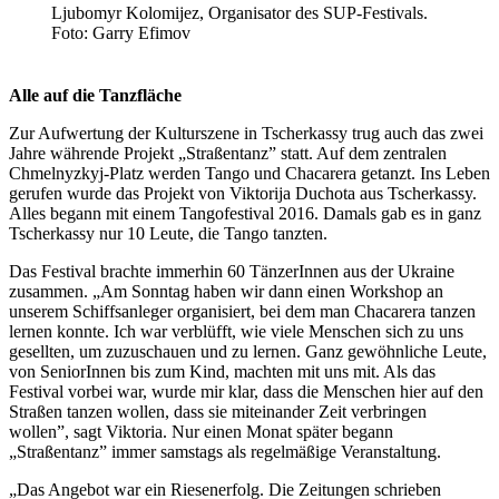
Ljubomyr Kolomijez, Organisator des SUP-Festivals.
Foto: Garry Efimov
Alle auf die Tanzfläche
Zur Aufwertung der Kulturszene in Tscherkassy trug auch das zwei
Jahre währende Projekt „Straßentanz” statt. Auf dem zentralen
Chmelnyzkyj-Platz werden Tango und Chacarera getanzt. Ins Leben
gerufen wurde das Projekt von Viktorija Duchota aus Tscherkassy.
Alles begann mit einem Tangofestival 2016. Damals gab es in ganz
Tscherkassy nur 10 Leute, die Tango tanzten.
Das Festival brachte immerhin 60 TänzerInnen aus der Ukraine
zusammen. „Am Sonntag haben wir dann einen Workshop an
unserem Schiffsanleger organisiert, bei dem man Chacarera tanzen
lernen konnte. Ich war verblüfft, wie viele Menschen sich zu uns
gesellten, um zuzuschauen und zu lernen. Ganz gewöhnliche Leute,
von SeniorInnen bis zum Kind, machten mit uns mit. Als das
Festival vorbei war, wurde mir klar, dass die Menschen hier auf den
Straßen tanzen wollen, dass sie miteinander Zeit verbringen
wollen”, sagt Viktoria. Nur einen Monat später begann
„Straßentanz” immer samstags als regelmäßige Veranstaltung.
„Das Angebot war ein Riesenerfolg. Die Zeitungen schrieben