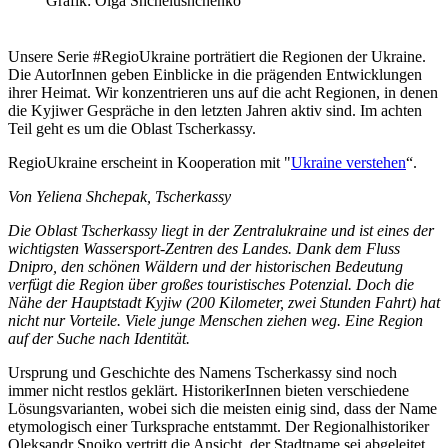
Grafik: Olga Shchelushchenko
Unsere Serie #RegioUkraine porträtiert die Regionen der Ukraine.
Die AutorInnen geben Einblicke in die prägenden Entwicklungen
ihrer Heimat. Wir konzentrieren uns auf die acht Regionen, in denen
die Kyjiwer Gespräche in den letzten Jahren aktiv sind. Im achten
Teil geht es um die Oblast Tscherkassy.
RegioUkraine erscheint in Kooperation mit "
Ukraine verstehen
“.
Von Yeliena Shchepak, Tscherkassy
Die Oblast Tscherkassy liegt in der Zentralukraine und ist eines der
wichtigsten Wassersport-Zentren des Landes. Dank dem Fluss
Dnipro, den schönen Wäldern und der historischen Bedeutung
verfügt die Region über großes touristisches Potenzial. Doch die
Nähe der Hauptstadt Kyjiw (200 Kilometer, zwei Stunden Fahrt) hat
nicht nur Vorteile. Viele junge Menschen ziehen weg. Eine Region
auf der Suche nach Identität.
Ursprung und Geschichte des Namens Tscherkassy sind noch
immer nicht restlos geklärt. HistorikerInnen bieten verschiedene
Lösungsvarianten, wobei sich die meisten einig sind, dass der Name
etymologisch einer Turksprache entstammt. Der Regionalhistoriker
Oleksandr Snojko vertritt die Ansicht, der Stadtname sei abgeleitet