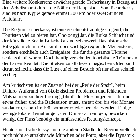
Eine weitere Konkurrenz erwächst gerade Tscherkassy in Bezug auf
den Arbeitsmarkt durch die Nähe der Hauptstadt. Von Tscherkassy
sind es nach Kyjiw gerade einmal 200 km oder zwei Stunden
Autofahrt.
Die Region Tscherkassy ist eine geschichtsträchtige Gegend, die
Touristen viel zu bieten hat. Cholodnyj Jar, die Butka-Schlucht und
der künstliche See in Butschaka sind sehenwert. Das historische
Erbe gibt nicht nur Auskunft über wichtige regionale Meilensteine,
sondern erschließt auch Ereignisse, die für die gesamte Ukraine
schicksalhaft waren. Doch häufig zerschellen touristische Träume an
der harten Realität: Die Straßen zu all diesen magischen Orten sind
derart schlecht, dass die Lust auf einen Besuch oft nur allzu schnell
verfliegt.
Am kritischsten ist der Zustand bei der „Perle der Stadt”, beim
Dnipro. Aufgrund von ökologischen Problemen und fehlenden
Maßnahmen zu ihrer Lösung „blüht” der Fluss in jedem Jahr noch
etwas früher, und die Badesaison muss, anstatt drei bis vier Monate
zu dauern, schon im Frühsommer wieder beendet werden. Einige
wenige lokale Bemühungen, den Dnipro zu reinigen, bewirken
wenig, der Fluss benötigt ein umfassendes Rettungskonzept.
Heute sind Tscherkassy und die anderen Städte der Region vielleicht
noch nicht so attraktiv wie München oder Porto, aber die Dynamik