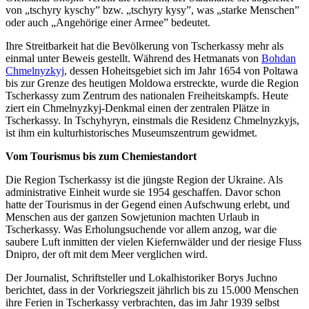
von „tschyry kyschy” bzw. „tschyry kysy”, was „starke Menschen”
oder auch „Angehörige einer Armee” bedeutet.
Ihre Streitbarkeit hat die Bevölkerung von Tscherkassy mehr als
einmal unter Beweis gestellt. Während des Hetmanats von
Bohdan
Chmelnyzkyj
, dessen Hoheitsgebiet sich im Jahr 1654 von Poltawa
bis zur Grenze des heutigen Moldowa erstreckte, wurde die Region
Tscherkassy zum Zentrum des nationalen Freiheitskampfs. Heute
ziert ein Chmelnyzkyj-Denkmal einen der zentralen Plätze in
Tscherkassy. In Tschyhyryn, einstmals die Residenz Chmelnyzkyjs,
ist ihm ein kulturhistorisches Museumszentrum gewidmet.
Vom Tourismus bis zum Chemiestandort
Die Region Tscherkassy ist die jüngste Region der Ukraine. Als
administrative Einheit wurde sie 1954 geschaffen. Davor schon
hatte der Tourismus in der Gegend einen Aufschwung erlebt, und
Menschen aus der ganzen Sowjetunion machten Urlaub in
Tscherkassy. Was Erholungsuchende vor allem anzog, war die
saubere Luft inmitten der vielen Kiefernwälder und der riesige Fluss
Dnipro, der oft mit dem Meer verglichen wird.
Der Journalist, Schriftsteller und Lokalhistoriker Borys Juchno
berichtet, dass in der Vorkriegszeit jährlich bis zu 15.000 Menschen
ihre Ferien in Tscherkassy verbrachten, das im Jahr 1939 selbst