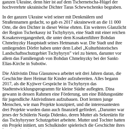
ganzen Ukraine, denn hier ist auf dem Tschernetscha-Hügel der
hochverehrte ukrainische Dichter Taras Schewtschenko begraben.
In der ganzen Ukraine wird seiner mit Denkmälern und
Straßennamen gedacht, so gab es 2017 ukraineweit an die 11 000
Orte, die den Dichter in dieser Weise ehrten. Ein weiteres Glanzlicht
der Region Tscherkassy ist Tschyhyryn, eine Stadt mit einer reichen
Kosakenvergangenheit, die unter dem Kosakenführer Bohdan
Chmelnyzky Hauptstadt seines Hetmanats war. Die Stadt und ihre
umliegenden Dörfer haben unter dem Label „Kulturhistorisches
Landschaftsschutzgebiet Tschyhyryn” viel zu bieten, darunter vor
allem das Familiengrab von Bohdan Chmelnyzky bei der Sankt-
Elias-Kirche in Subotiw.
Die Aktivistin Dina Glasunowa arbeitet seit drei Jahren daran, die
Geschichte ihrer Heimat für Kinder aufzubereiten. Alles begann
2017, als die Kyjiwer Gespräche in Tschyhyryn das
Stadtentwicklungsprogramm für kleine Städte auflegten. Dina
gewann in dessen Rahmen eine Förderung, um eine Bildungsstätte
für jugendliche AktivistInnen aufzubauen. Dort lernten junge
Menschen, wie man Projekte konzipiert, und die interessantesten
drei Projekte wurden dann auch finanziell gefördert. „Darunter war
jenes der Schülerin Nastja Didenko, deren Mutter als Sekretärin für
das Tschyhyryner Schutzgebiet arbeitete. Mutter und Tochter hatten
ein Projekt initiiert, um Schulkinder spielerisch die Geschichte ihres