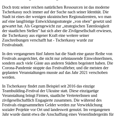
Doch trotz seiner reichen natürlichen Ressourcen ist das moderne
Tscherkassy noch immer auf der Suche nach seiner Identität. Die
Stadt ist eines der wenigen ukrainischen Regionalzentren, wo man
auf eine langfristige Entwicklungsstrategie „von oben” gesetzt und
gewartet hat. Als Gegengewicht zur „strategischen Tatenlosigkeit
der staatlichen Stellen” hat sich aber die Zivilgesellschaft erwiesen,
die Tscherkassy aus eigener Kraft eine weitere seiner
Zuschreibungen verschafft hat ‑ Tscherkassy wurde zur
Festivalstadt.
In den vergangenen fünf Jahren hat die Stadt eine ganze Reihe von
Festivals ausgerichtet, die nicht nur zehntausende EinwohnerInnen,
sondern auch viele Gäste aus anderen Städten begeistert haben. Die
Corona-Pandemie stoppte das Festivalfieber, und die meisten der
geplanten Veranstaltungen musste auf das Jahr 2021 verschoben
werden.
In Tscherkassy findet zum Beispiel seit 2016 das einzige
Teambuilding-Festival der Ukraine statt. Diese einzigartige
Veranstaltung bringt Firmen, staatliche VertreterInnen und
zivilgesellschaftlich Engagierte zusammen. Die während des
Festivals eingesammelten Gelder werden zur Verwirklichung
sozialer Projekte vor Ort und landesweit genutzt. Im vergangenen
Jahr wurde damit etwa die Anschaffung eines Venenfindergeräts für