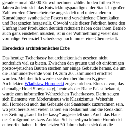
gerade einmal 50.000 EinwohnerInnen zählte. In den frühen 70er
Jahren änderte sich das Entwicklungsparadigma der Stadt. In großer
Zahl wurden Chemiebetriebe angesiedelt und unter anderem
Kunstdünger, synthetische Fasern und verschiedene Chemikalien
und Reagenzien hergestellt. Obwohl viele dieser Fabriken heute den
Umfang ihrer Produktion deutlich reduziert haben oder ihren Betrieb
auch ganz einstellen mussten, ist in der Wahrnehmung vieler das
vormalige Ferienziel Tscherkassy noch immer eine Chemiestadt.
Horodeckis architektonisches Erbe
Das heutige Tscherkassy hat architektonisch gesehen nicht
sonderlich viel zu bieten. Zwischen den grauen und oft einförmigen
postsowjetischen Bauten stechen nur einige Gebäude heraus, die um
die Jahrhundertwende vom 19. zum 20. Jahrhundert errichtet
wurden. Mehrheitlich werden sie dem berühmten Kyjiwer
Architekten
Wladislaw Horodecki
zugeschrieben. Eines davon, das
ehemalige Hotel Slowjanskyj, heute als der Blaue Palast bekannt,
wurde zum informellen Wahrzeichen Tscherkassys. Darin zeigen
sich Elemente von Modernismus wie Klassizismus. Weiterhin
soll Horodecki auch das Gebäude der Staatsbank zuzurechnen sein,
wo jetzt bereits seit vielen Jahren ein Restaurant und die Redaktion
der Zeitung „Land Tscherkassy” angesiedelt sind. Auch das Haus
des Großgrundbesitzers Andrian Schtscherbyna könnte Horodecki
entworfen haben. In den letzten 50 Jahren haben sich dort die