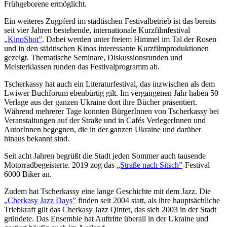
Frühgeborene ermöglicht.
Ein weiteres Zugpferd im städtischen Festivalbetrieb ist das bereits
seit vier Jahren bestehende, internationale Kurzfilmfestival
„KinoShot”
. Dabei werden unter freiem Himmel im Tal der Rosen
und in den städtischen Kinos interessante Kurzfilmproduktionen
gezeigt. Thematische Seminare, Diskussionsrunden und
Meisterklassen runden das Festivalprogramm ab.
Tscherkassy hat auch ein Literaturfestival, das inzwischen als dem
Lwiwer Buchforum ebenbürtig gilt. Im vergangenen Jahr haben 50
Verlage aus der ganzen Ukraine dort ihre Bücher präsentiert.
Während mehrerer Tage konnten BürgerInnen von Tscherkassy bei
Veranstaltungen auf der Straße und in Cafés VerlegerInnen und
AutorInnen begegnen, die in der ganzen Ukraine und darüber
hinaus bekannt sind.
Seit acht Jahren begrüßt die Stadt jeden Sommer auch tausende
Motorradbegeisterte. 2019 zog das
„Straße nach Sitsch”
-Festival
6000 Biker an.
Zudem hat Tscherkassy eine lange Geschichte mit dem Jazz. Die
„Cherkasy Jazz Days”
finden seit 2004 statt, als ihre hauptsächliche
Triebkraft gilt das Cherkasy Jazz Qintet, das sich 2003 in der Stadt
gründete. Das Ensemble hat Auftritte überall in der Ukraine und