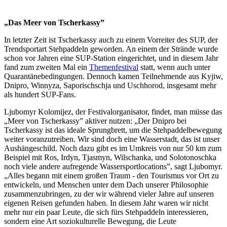
„Das Meer von Tscherkassy”
In letzter Zeit ist Tscherkassy auch zu einem Vorreiter des SUP, der
Trendsportart Stehpaddeln geworden. An einem der Strände wurde
schon vor Jahren eine SUP-Station eingerichtet, und in diesem Jahr
fand zum zweiten Mal ein
Themenfestival
statt, wenn auch unter
Quarantänebedingungen. Dennoch kamen Teilnehmende aus Kyjiw,
Dnipro, Winnyza, Saporischschja und Uschhorod, insgesamt mehr
als hundert SUP-Fans.
Ljubomyr Kolomijez, der Festivalorganisator, findet, man müsse das
„Meer von Tscherkassy” aktiver nutzen: „Der Dnipro bei
Tscherkassy ist das ideale Sprungbrett, um die Stehpaddelbewegung
weiter voranzutreiben. Wir sind doch eine Wasserstadt, das ist unser
Aushängeschild. Noch dazu gibt es im Umkreis von nur 50 km zum
Beispiel mit Ros, Irdyn, Tjasmyn, Wilschanka, und Solotonoschka
noch viele andere aufregende Wassersportlocations”, sagt Ljubomyr.
„Alles begann mit einem großen Traum ‑ den Tourismus vor Ort zu
entwickeln, und Menschen unter dem Dach unserer Philosophie
zusammenzubringen, zu der wir während vieler Jahre auf unseren
eigenen Reisen gefunden haben. In diesem Jahr waren wir nicht
mehr nur ein paar Leute, die sich fürs Stehpaddeln interessieren,
sondern eine Art soziokulturelle Bewegung, die Leute