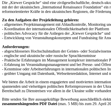
Die „Kiewer Gespräche“ sind eine zivilgesellschaftliche, deutsch-ukr
mit der der ukrainischen „International Renaissance Foundation“ ein 
reformorientierter Kräfte in den ukrainischen Regionen, die Förder
Zu den Aufgaben der Projektleitung gehören:
- allgemeines Projektmanagement mit Ablaufkontrolle, Monitoring un
- Koordination der internationalen Öffentlichkeitsarbeit der Plattform
- politisches Advocacy für die Anliegen der „Kiewer Gespräche“ und ih
- Entwicklung von Veranstaltungskonzepten und Fundraising für Ans
Anforderungen:
- abgeschlossenes Hochschulstudium der Geistes- oder Sozialwissens
- englische und ukrainische oder russische Sprachkenntnisse
- Praktische Erfahrungen im Management komplexer internationaler 
- Erfahrung im Veranstaltungsmanagement und bei Presse- und Öffentl
- Kenntnisse oder Arbeitserfahrungen in internationalen politischen 
- geübter Umgang mit Datenbank, Webseitenredaktion, Internet und
Wir bieten die Arbeit in einem engagierten und motivierten internat
spannenden und vielseitigen politischen Reformprozessen in der Ukr
Bereitschaft zu Dienstreisen vor allem in die Ukraine sollte vorhanden
Bitte senden Sie Ihre aussagekräftige Bewerbung ausschließlich elek
zusammenhängenden PDF Datei
(max. 5 MB) bis zum 29. April 20