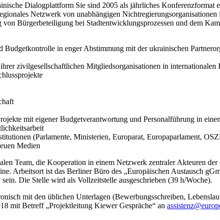
ainische Dialogplattform Sie sind 2005 als jährliches Konferenzformat
regionales Netzwerk von unabhängigen Nichtregierungsorganisationen in
ung von Bürgerbeteiligung bei Stadtentwicklungsprozessen und dem Kam
d Budgetkontrolle in enger Abstimmung mit der ukrainischen Partneror
rer zivilgesellschaftlichen Mitgliedsorganisationen in internationalen
chlussprojekte
chaft
Projekte mit eigener Budgetverantwortung und Personalführung in ein
ichkeitsarbeit
Institutionen (Parlamente, Ministerien, Europarat, Europaparlament, O
 neuen Medien
ionalen Team, die Kooperation in einem Netzwerk zentraler Akteuren de
aine. Arbeitsort ist das Berliner Büro des „Europäischen Austausch g
 sein. Die Stelle wird als Vollzeitstelle ausgeschrieben (39 h/Woche).
tronisch mit den üblichen Unterlagen (Bewerbungsschreiben, Lebenslau
18 mit Betreff „Projektleitung Kiewer Gespräche“ an
assistenz@europ