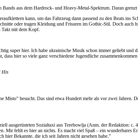
en Bands aus dem Hardrock- und Heavy-Metal-Spektrum. Daran grenzt 
heraufklettern kann, um das Fahrzeug dann passend zu den Beats ins Sc
hnitte oder tragen Kleidung und Frisuren im Gothic-Stil. Doch auch hie
m Takt mit dem Kopf.
ichtig super hier. Ich habe ukrainische Musik schon immer geliebt und
sant, dass hier so viele ganz verschiedene Jugendliche zusammenkommen
j His
Misto” besucht. Das sind etwa Hundert mehr als vor zwei Jahren. Der F
ziell ausgerüsteten Sozialtaxi aus Terebowlja (Anm. der Redaktion: с.
en. Mir fehlt es hier an nichts. Es macht viel Spaß – ein wunderbares 
ch hier Bekannte, die ich seit Jahren nicht gesehen habe.”