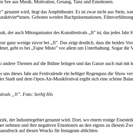
em See aus Musik, Motivation, Gesang, Tanz und Emotionen.
e” genannt wird, liegt das Amphitheater. Es ist zwar nicht aus Stein, s
turaktivist*innen. Geboten werden Buchpräsentationen, Filmvorführung
chuk, der auch Mitorganisator des Kunstfestivals „Ji” ist, das jedes Ja
r ganz wenige zuvor bei „Ji”. Das zeigt deutlich, dass die beiden Ver
et, geht es bei „Fajne Misto” vor allem um Unterhaltung. Sogar die Vo
lso andere Themen auf die Bühne bringen und das Ganze auch mal mit l
s uns dieses Jahr am Festivalende ein heftiger Regenguss die Show ver
der Stadt und dem Open-Air-Musikfestival ergibt sich eine schöne Bala
ivals „Ji”. Foto: Serhij His
k, der Industriegebiet genannt wird. Dort, wo einem rostige Eisenteile
er nehmen und ihre negativen Emotionen an den eigens zu diesem Zwe
sausdruck auf diesen Wracks für Instagram ablichten.