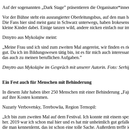
Auf der sogenannten „Dark Stage” präsentieren die Organisator*inn
Vor der Bühne steht ein ausrangierter Oberleitungsbus, auf den man 
Die Fans hier sind meist ganz in Schwarz unterwegs, haben Irokesensc
kleine Kinder dabei. Einige tanzen wild, andere nicken einfach nur i
Dmytro aus Mykolajiw meint:
„Meine Frau und ich sind zum zweiten Mal angereist, wir finden es r
gut. Da ich im Bildungswesen tätig bin, ist es für mich auch interes
das auch zu meinen beruflichen Aufgaben.”
Dmytro aus Mykolajiw im Gespräch mit unserer Autorin. Foto: Serhi
Ein Fest auch für Menschen mit Behinderung
In diesem Jahr haben über 250 Menschen mit einer Behinderung „Fajne 
auf ihre Kosten kommen.
Nazariy Verbovetsky, Terebowlia, Region Ternopil:
„Ich bin zum zweiten Mal auf dem Festival. Ich konnte mit einem spe
her. 2019 war ich schon mal hier und es hat mir unheimlich gut gefall
die man kennenlernt, das ist schon eine tolle Sache. Außerdem treffe i