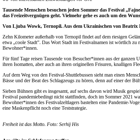
Tausende Menschen besuchen jeden Sommer das Festival „Fajne M
das Freizeitvergnügen geht. Vielmehr gehe es auch um den Wunsch,
Von Ljuba Wowk, Ternopil. Aus dem Ukrainischen von Beatrix 
Zehn Kilometer außerhalb von Ternopil findet auf dem riesigen Geländ
etwa „coole Stadt”. Das Wort Stadt im Festivalnamen ist wörtlich zu n
Bewohner*innen.
Für fünf Tage reisen Tausende von Besucher*innen aus der ganzen Uk
ihren Isomatten, aber auch an ihren originellen Frisuren, knalligen F
Auf dem Weg von den Festival-Shuttlebussen sieht man einen Mensche
Bässe und der Beat des Schlagzeugs zu hören, denn auf einer der Bü
Sieben Bühnen gibt es insgesamt, auf sechs davon wird Musik gespiel
Festival pandemiebedingt nicht stattfinden, doch im Sommer 2021 wa
Bewohner*innen des Festivalzeltlagers bastelten eine Pandemie-Vogel
eine Maskenpflicht noch eine Teststrategie.
Freiheit ist das Motto. Foto: Serhij His