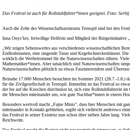
Das Festival ist auch für Rollstuhlfahrer*innen geeignet. Foto: Serhij
Auch die Zelte des Wissenschaftszentrums Ternopil sind bei den Fest
Inna Onys’kiv, freiwillige Helferin und Mitglied der Bürgerinitiative
„Wir zeigen Sehenswertes aus verschiedenen wissenschaftlichen Ber
Endlosbrunnen, eine singende Tasse und Kegelschneckenhäuser. Die 
wirklich die Werbetrommel für die Naturwissenschaften rühren. Viel
Mathematiker*innen. Aber tatsächlich sind Naturwissenschaften simp
Naturwissenschaften plötzlich zu etwas Faszinierendem und Überra
Beinahe 17.000 Menschen besuchten im Sommer 2021 (28.7.-1.8.) das 
für die Zivilgesellschaft in Ternopil. Immerhin ist das Festival so et
der bis auf die Knochen durchnässt ist, sich eine Rollstuhlfahrerin 
die Menschen miteinander um, wie gute Nachbar*innen in einem Ho
Besonders wertvoll macht „Fajne Misto”, dass hier Menschen mit ga
miteinander in Kontakt geblieben, ergibt sich vielleicht anderswo ein
das Festival in seiner Existenz nun schon über sieben Jahre lang. Viel
Reichweite.
Das Festival macht die Region nicht nur touristisch interessant, es l