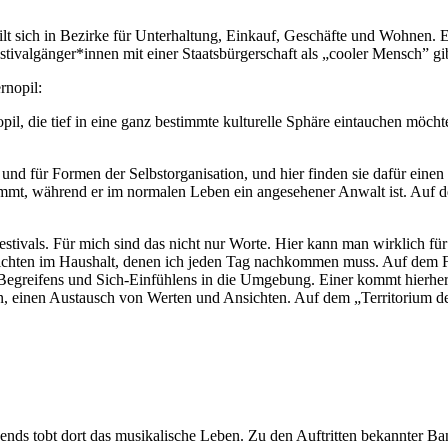
ilt sich in Bezirke für Unterhaltung, Einkauf, Geschäfte und Wohnen. E
tivalgänger*innen mit einer Staatsbürgerschaft als „cooler Mensch” gib
rnopil:
, die tief in eine ganz bestimmte kulturelle Sphäre eintauchen möchte
 und für Formen der Selbstorganisation, und hier finden sie dafür einen
immt, während er im normalen Leben ein angesehener Anwalt ist. Auf dem
Festivals. Für mich sind das nicht nur Worte. Hier kann man wirklich f
hten im Haushalt, denen ich jeden Tag nachkommen muss. Auf dem Festiv
Begreifens und Sich-Einfühlens in die Umgebung. Einer kommt hierher al
, einen Austausch von Werten und Ansichten. Auf dem „Territorium der
Abends tobt dort das musikalische Leben. Zu den Auftritten bekannter