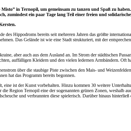
isto” in Ternopil, um gemeinsam zu tanzen und Spaß zu haben. U
 zumindest ein paar Tage lang Teil einer freien und solidarischen
Kersten.
e des Hippodroms bereits seit mehreren Jahren das größte internationa
ehmen. Das Gelände ist wie eine Stadt strukturiert, mit der entsprechen
raine, aber auch aus dem Ausland an. Im Strom der städtischen Passa
lechten, auffälligen Kleidern und den vielen ledernen Armbändern. Oft h
nstrom über die staubige Piste zwischen den Mais- und Weizenfeldern
hnen hat das Programm bereits begonnen.
t, eine ist der Kunst vorbehalten. Hinzu kommen 30 weitere Unterhaltun
r die Region Ternopil eine der sogenannten grünen Zonen, weshalb auc
scheuche und verbrannten diese spielerisch. Darüber hinaus hinterließ