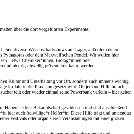
rmaßen über die dort vorgeführten Experimente.
d haben diverse Wissenschaftsshows auf Lager, außerdem einen
es Pythagoras oder dem Maxwell’schen Pendel. Wir wollen hier
reisen – etwa Chemiker*innen, Biolog*innen oder
en und niedrigschwellig präsentieren kann, werden
ichen Kultur und Unterhaltung vor Ort, sondern auch immens wichtig
 Tage im Jahr in die Praxis umgesetzt wird. Ob jemand Hilfe braucht,
sucher teilt oder wieder einmal seine Powerbank verleiht – hier gehen
 Haben sie hier Bekanntschaft geschlossen und sind anschließend
 hier auch freiwillige*r Helfer*in. Diese Hilfe trägt und unterstützt
selber Festivals oder organisieren Veranstaltungen mit einer großen
merhin kann man hier lernen, wie man miteinander umgeht und