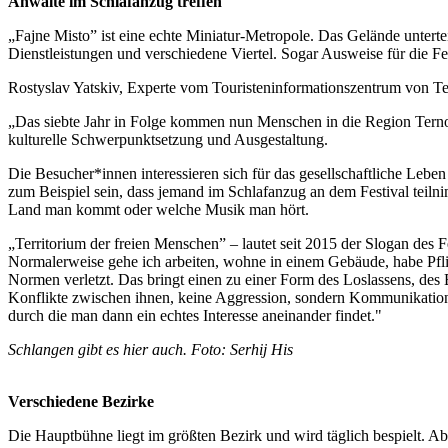
Anwälte im Schlafanzug treffen
„Fajne Misto” ist eine echte Miniatur-Metropole. Das Gelände unterte
Dienstleistungen und verschiedene Viertel. Sogar Ausweise für die Fes
Rostyslav Yatskiv, Experte vom Touristeninformationszentrum von Te
„Das siebte Jahr in Folge kommen nun Menschen in die Region Ternopil
kulturelle Schwerpunktsetzung und Ausgestaltung.
Die Besucher*innen interessieren sich für das gesellschaftliche Leben
zum Beispiel sein, dass jemand im Schlafanzug an dem Festival teiln
Land man kommt oder welche Musik man hört.
„Territorium der freien Menschen” – lautet seit 2015 der Slogan des 
Normalerweise gehe ich arbeiten, wohne in einem Gebäude, habe Pflic
Normen verletzt. Das bringt einen zu einer Form des Loslassens, des 
Konflikte zwischen ihnen, keine Aggression, sondern Kommunikation
durch die man dann ein echtes Interesse aneinander findet."
Schlangen gibt es hier auch. Foto: Serhij His
Verschiedene Bezirke
Die Hauptbühne liegt im größten Bezirk und wird täglich bespielt. 