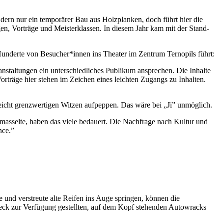
ondern nur ein temporärer Bau aus Holzplanken, doch führt hier die
en, Vorträge und Meisterklassen. In diesem Jahr kam mit der Stand-
hr Hunderte von Besucher*innen ins Theater im Zentrum Ternopils führt:
anstaltungen ein unterschiedliches Publikum ansprechen. Die Inhalte
rträge hier stehen im Zeichen eines leichten Zugangs zu Inhalten.
eicht grenzwertigen Witzen aufpeppen. Das wäre bei „Ji” unmöglich.
masselte, haben das viele bedauert. Die Nachfrage nach Kultur und
nce.”
 und verstreute alte Reifen ins Auge springen, können die
ck zur Verfügung gestellten, auf dem Kopf stehenden Autowracks