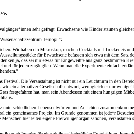
 His
ivalgänger*innen sehr gefragt. Erwachsene wie Kinder staunen gleiche
 „Wissenschaftszentrum Ternopil”:
eichen. Wir haben ein Mikroskop, machen Cocktails mit Trockeneis un
Ausstellungsstücke für Erwachsene befassen sich etwa mit dem Satz d
e denken ja, das sei nur etwas für Eingeweihte aus ganz bestimmten K
el und für jeden zugänglich. Wenn man die Experimente einfach erklär
schendem.”
Festival. Die Veranstaltung ist nicht nur ein Leuchtturm in den Bere
was wie ein alternativer Gesellschaftsentwurf, wenngleich er nur wenige
im Gras festgefahren hat, man sein Abendessen mit einem hungrigen Mitbe
chhaus.
nz unterschiedlichen Lebensentwürfen und Ansichten zusammenkommen.
mal ein gemeinsames Projekt. Im Grunde genommen ist jede*r Besucher*in
e Menschen hier leiten eigene Freiwilligenorganisationen, veranstalten 
iefert ihr auch Impulse für eine zivilgesellschaftliche Entwicklung. Im