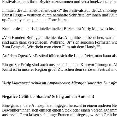
Festivalstadt aus ihren Bezirken zusammen und verschmelzen zu ein
Inmitten des „Intellektuellenbezirks“ der Festivalstadt, der „Cambridg
Kunst Regie – vertreten durch namhafte Schriftsteller*innen und Kul
up-Comedy eine ganz neue Form hinzu.
Kurator des literarisch-intellektuellen Bezirks ist Yuriy Matewoschts
„Von Hundert Befragten, die hier das Amphitheater besuchen, waren nu
sind auch ganz verschieden. Während „Ji” sich seriösen Formaten widm
Zum Beispiel „Wie dreht man einen Film mit dem Handy?”.
Auf dem Open-Air-Festival fühlen sich die Leute freier, man kann a
Ein großer Erfolg sind auch unsere nächtlichen Kinovorführungen. Al
Kunst ist in unserer Region groß. Zwischen dem seriösen Festival in 
Yuriy Matewoschtschuk im Amphitheater, Mitorganisator des Kunstfest
Negative Gefühle abbauen? Schlag auf ein Auto ein!
Eine ganz andere Atmosphäre hingegen herrscht in einem anderen Bezir
Bewohner*innen sich einfach einen Stock oder einen Vorschlaghamm
auslassen. Gern lassen sich junge Frauen mit siegesgewissem Gesicht