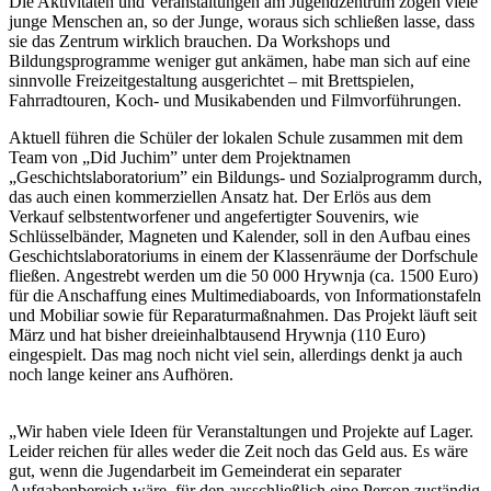
Die Aktivitäten und Veranstaltungen am Jugendzentrum zögen viele
junge Menschen an, so der Junge, woraus sich schließen lasse, dass
sie das Zentrum wirklich brauchen. Da Workshops und
Bildungsprogramme weniger gut ankämen, habe man sich auf eine
sinnvolle Freizeitgestaltung ausgerichtet – mit Brettspielen,
Fahrradtouren, Koch- und Musikabenden und Filmvorführungen.
Aktuell führen die Schüler der lokalen Schule zusammen mit dem
Team von „Did Juchim” unter dem Projektnamen
„Geschichtslaboratorium” ein Bildungs- und Sozialprogramm durch,
das auch einen kommerziellen Ansatz hat. Der Erlös aus dem
Verkauf selbstentworfener und angefertigter Souvenirs, wie
Schlüsselbänder, Magneten und Kalender, soll in den Aufbau eines
Geschichtslaboratoriums in einem der Klassenräume der Dorfschule
fließen. Angestrebt werden um die 50 000 Hrywnja (ca. 1500 Euro)
für die Anschaffung eines Multimediaboards, von Informationstafeln
und Mobiliar sowie für Reparaturmaßnahmen. Das Projekt läuft seit
März und hat bisher dreieinhalbtausend Hrywnja (110 Euro)
eingespielt. Das mag noch nicht viel sein, allerdings denkt ja auch
noch lange keiner ans Aufhören.
„Wir haben viele Ideen für Veranstaltungen und Projekte auf Lager.
Leider reichen für alles weder die Zeit noch das Geld aus. Es wäre
gut, wenn die Jugendarbeit im Gemeinderat ein separater
Aufgabenbereich wäre, für den ausschließlich eine Person zuständig