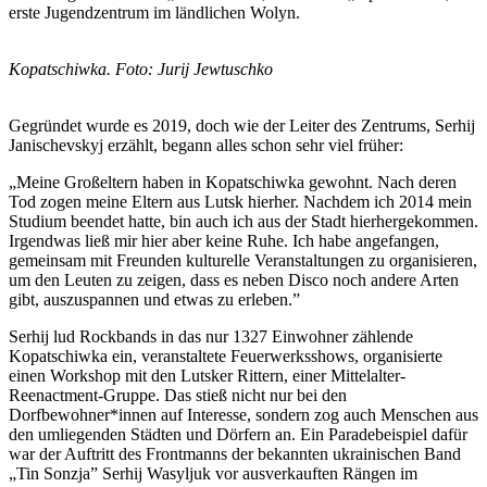
erste Jugendzentrum im ländlichen Wolyn.
Kopatschiwka. Foto: Jurij Jewtuschko
Gegründet wurde es 2019, doch wie der Leiter des Zentrums, Serhij
Janischevskyj erzählt, begann alles schon sehr viel früher:
„Meine Großeltern haben in Kopatschiwka gewohnt. Nach deren
Tod zogen meine Eltern aus Lutsk hierher. Nachdem ich 2014 mein
Studium beendet hatte, bin auch ich aus der Stadt hierhergekommen.
Irgendwas ließ mir hier aber keine Ruhe. Ich habe angefangen,
gemeinsam mit Freunden kulturelle Veranstaltungen zu organisieren,
um den Leuten zu zeigen, dass es neben Disco noch andere Arten
gibt, auszuspannen und etwas zu erleben.”
Serhij lud Rockbands in das nur 1327 Einwohner zählende
Kopatschiwka ein, veranstaltete Feuerwerksshows, organisierte
einen Workshop mit den Lutsker Rittern, einer Mittelalter-
Reenactment-Gruppe. Das stieß nicht nur bei den
Dorfbewohner*innen auf Interesse, sondern zog auch Menschen aus
den umliegenden Städten und Dörfern an. Ein Paradebeispiel dafür
war der Auftritt des Frontmanns der bekannten ukrainischen Band
„Tin Sonzja” Serhij Wasyljuk vor ausverkauften Rängen im