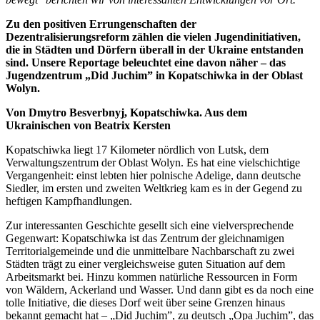
Zu den positiven Errungenschaften der
Dezentralisierungsreform zählen die vielen Jugendinitiativen,
die in Städten und Dörfern überall in der Ukraine entstanden
sind. Unsere Reportage beleuchtet eine davon näher – das
Jugendzentrum „Did Juchim” in Kopatschiwka in der Oblast
Wolyn.
Von Dmytro Besverbnyj, Kopatschiwka. Aus dem
Ukrainischen von Beatrix Kersten
Kopatschiwka liegt 17 Kilometer nördlich von Lutsk, dem
Verwaltungszentrum der Oblast Wolyn. Es hat eine vielschichtige
Vergangenheit: einst lebten hier polnische Adelige, dann deutsche
Siedler, im ersten und zweiten Weltkrieg kam es in der Gegend zu
heftigen Kampfhandlungen.
Zur interessanten Geschichte gesellt sich eine vielversprechende
Gegenwart: Kopatschiwka ist das Zentrum der gleichnamigen
Territorialgemeinde und die unmittelbare Nachbarschaft zu zwei
Städten trägt zu einer vergleichsweise guten Situation auf dem
Arbeitsmarkt bei. Hinzu kommen natürliche Ressourcen in Form
von Wäldern, Ackerland und Wasser. Und dann gibt es da noch eine
tolle Initiative, die dieses Dorf weit über seine Grenzen hinaus
bekannt gemacht hat – „Did Juchim”, zu deutsch „Opa Juchim”, das