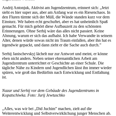
Andrij Antonjuk, Aktivist am Jugendzentrum, erinnert sich: „Jetzt
sieht es hier super aus, aber am Anfang war es ein Riesenchaos. In
den Fluren türmte sich der Müll, die Wände standen kurz vor dem
Einsturz. Wir haben echt geschuftet, aber es hat unheimlich Spaß
gemacht. Für mich gehört diese Aufbauzeit zu den schönsten
Erinnerungen. Ohne Serhij wäre das alles nicht passiert. Keine
Ahnung, warum er sich das aufhalst. Ich habe Verwandte in seinem
Alter, denen würde sowas nicht im Traum einfallen, aber ihn hat es
irgendwie gepackt, und dann zieht er die Sache auch durch.”
Serhij Janischevskyj lächelt nur zur Antwort und meint, er könne
eben nicht anders. Neben seiner ehrenamtlichen Arbeit am
Jugendzentrum unterrichtet er Geschichte an einer Schule. Die
tägliche Nähe zu Kindern und Jugendlichen lässt ihn immer wieder
spüren, wie groß das Bedürfnis nach Entwicklung und Entfaltung
ist.
Nazar und Serhij vor dem Gebäude des Jugendzentrums in
Kopatschiwka. Foto: Jurij Jewtuschko
„Alles, was wir bei „Did Juchim” machen, zielt auf die
Weiterentwicklung und Selbstverwirklichung junger Menschen ab.