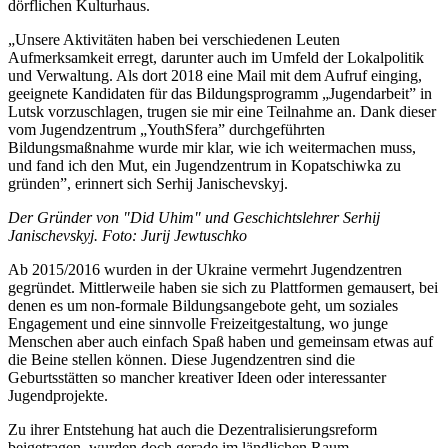
dörflichen Kulturhaus.
„Unsere Aktivitäten haben bei verschiedenen Leuten
Aufmerksamkeit erregt, darunter auch im Umfeld der Lokalpolitik
und Verwaltung. Als dort 2018 eine Mail mit dem Aufruf einging,
geeignete Kandidaten für das Bildungsprogramm „Jugendarbeit” in
Lutsk vorzuschlagen, trugen sie mir eine Teilnahme an. Dank dieser
vom Jugendzentrum „YouthSfera” durchgeführten
Bildungsmaßnahme wurde mir klar, wie ich weitermachen muss,
und fand ich den Mut, ein Jugendzentrum in Kopatschiwka zu
gründen”, erinnert sich Serhij Janischevskyj.
Der Gründer von "Did Uhim" und Geschichtslehrer Serhij
Janischevskyj. Foto: Jurij Jewtuschko
Ab 2015/2016 wurden in der Ukraine vermehrt Jugendzentren
gegründet. Mittlerweile haben sie sich zu Plattformen gemausert, bei
denen es um non-formale Bildungsangebote geht, um soziales
Engagement und eine sinnvolle Freizeitgestaltung, wo junge
Menschen aber auch einfach Spaß haben und gemeinsam etwas auf
die Beine stellen können. Diese Jugendzentren sind die
Geburtsstätten so mancher kreativer Ideen oder interessanter
Jugendprojekte.
Zu ihrer Entstehung hat auch die Dezentralisierungsreform
beigetragen, wurden doch gerade im ländlichen Raum