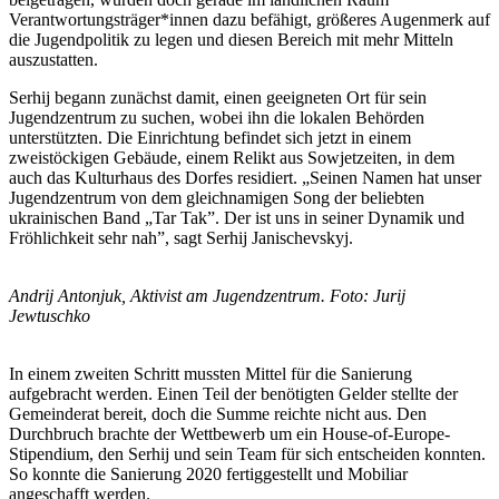
Verantwortungsträger*innen dazu befähigt, größeres Augenmerk auf
die Jugendpolitik zu legen und diesen Bereich mit mehr Mitteln
auszustatten.
Serhij begann zunächst damit, einen geeigneten Ort für sein
Jugendzentrum zu suchen, wobei ihn die lokalen Behörden
unterstützten. Die Einrichtung befindet sich jetzt in einem
zweistöckigen Gebäude, einem Relikt aus Sowjetzeiten, in dem
auch das Kulturhaus des Dorfes residiert. „Seinen Namen hat unser
Jugendzentrum von dem gleichnamigen Song der beliebten
ukrainischen Band „Tar Tak”. Der ist uns in seiner Dynamik und
Fröhlichkeit sehr nah”, sagt Serhij Janischevskyj.
Andrij Antonjuk, Aktivist am Jugendzentrum. Foto: Jurij
Jewtuschko
In einem zweiten Schritt mussten Mittel für die Sanierung
aufgebracht werden. Einen Teil der benötigten Gelder stellte der
Gemeinderat bereit, doch die Summe reichte nicht aus. Den
Durchbruch brachte der Wettbewerb um ein House-of-Europe-
Stipendium, den Serhij und sein Team für sich entscheiden konnten.
So konnte die Sanierung 2020 fertiggestellt und Mobiliar
angeschafft werden.