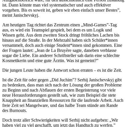
ist. Dann könnte man viel systematischer und auch effektiver
vorgehen. Bis es soweit ist, geben wir eben einfach unser Bestes”,
meint Janischevskyj.
Am heutigen Tag richtet das Zentrum einen „Mind-Games”-Tag
aus, es wird ein Teamspiel gespielt, bei dem es um Logik und
Wissen geht. Aus dem zweiten Stock dringt fröhliches Lachen bis
hinaus auf die Straße. In der Mehrzahl haben sich Schüler*innen
versammelt, doch auch einige Student*innen sind gekommen. Eine
der Fragen lautet: „Jean de La Bruyère sagte, daneben verblasse
sogar die Liebe. Ein anderer Schriftsteller sah darin eine schlechte
Kosmetikerin und eine gute Ärztin. Was ist gemeint?”
Die jungen Leute haben die Antwort schon erraten – es ist die Zeit.
Ist die Zeit für oder gegen „Did Juchim”? Serhij Janischevskyj gibt
zu bedenken, dass man sich nach der Lösung der großen Probleme
zu Beginn und nach Abflauen der ersten Begeisterung vor viele
neue Herausforderungen gestellt sah, wie zum Beispiel die stete
Knappheit an finanziellen Ressourcen für die laufende Arbeit. Auch
freie Zeit sei Mangelware, und das halbe Team stünde am Rande
des Burnouts.
Doch trotz aller Schwierigkeiten will Serhij nicht aufgeben: „Wir
haben viel zu viel geschafft, um jetzt das Handtuch zu werfen.”