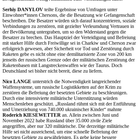
Serhiy DANYLOV
teilte Ergebnisse von Umfragen unter
Einwohner*innen Chersons, die die Besatzung wie Gefangenschaft
beschreiben. Die Besatzer würden sich darauf konzentrieren, soziale
Verbindungen zu zerstören, mit gezielter Verleumdung Vertrauen in
der Bevölkerung untergraben, um so den Widerstand gegen die
Besatzer zu brechen. Das Hauptziel der Verteidigung und Befreiung
mit starker Hilfe durch Freiwillige sei in Charkiw und Cherson zwar
erfolgreich gewesen, aber Sicherheit vor Tod und Zerstörung durch
Raketen gebe es nicht ohne eine demilitarisierte Zone von 200 km
jenseits der russischen Grenze oder der militärischen Zerstörung der
Raketenbasen mit Langstreckenwaffen wie der Taurus. Doch
Deutschland sei bisher nicht bereit, diese zu liefern.
Nico LANGE
unterstrich die Notwendigkeit langreichender
Waffensysteme, um russische Logistikketten auf der Krim zu
zerstören die Befreiung der besetzten Gebiete zu beschleunigen.
Durch eine intensivierte militärische Unterstützung würden
Menschenleben geschützt. „Russland rühmt sich mit der Entführung
und Umerziehung von 740.000 ukrainischer Kinder“ mahnte
Roderich KIESEWETTER
an. Allein zwischen Juni und
November 2022 habe Russland über 35.000 zivile Ziele
angegriffen, aber nur 320 militärische. Die derzeitige militärische
Hilfe sei nicht ausreichend, um eine schnelle Befreiung der
besetzten Gebiete zu gewährleisten. Es gebe keine bessere