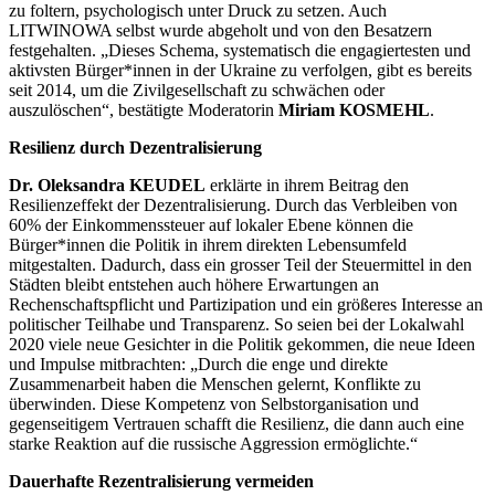
zu foltern, psychologisch unter Druck zu setzen. Auch
LITWINOWA selbst wurde abgeholt und von den Besatzern
festgehalten. „Dieses Schema, systematisch die engagiertesten und
aktivsten Bürger*innen in der Ukraine zu verfolgen, gibt es bereits
seit 2014, um die Zivilgesellschaft zu schwächen oder
auszulöschen“, bestätigte Moderatorin
Miriam KOSMEHL
.
Resilienz durch Dezentralisierung
Dr. Oleksandra KEUDEL
erklärte in ihrem Beitrag den
Resilienzeffekt der Dezentralisierung. Durch das Verbleiben von
60% der Einkommenssteuer auf lokaler Ebene können die
Bürger*innen die Politik in ihrem direkten Lebensumfeld
mitgestalten. Dadurch, dass ein grosser Teil der Steuermittel in den
Städten bleibt entstehen auch höhere Erwartungen an
Rechenschaftspflicht und Partizipation und ein größeres Interesse an
politischer Teilhabe und Transparenz. So seien bei der Lokalwahl
2020 viele neue Gesichter in die Politik gekommen, die neue Ideen
und Impulse mitbrachten: „Durch die enge und direkte
Zusammenarbeit haben die Menschen gelernt, Konflikte zu
überwinden. Diese Kompetenz von Selbstorganisation und
gegenseitigem Vertrauen schafft die Resilienz, die dann auch eine
starke Reaktion auf die russische Aggression ermöglichte.“
Dauerhafte Rezentralisierung vermeiden