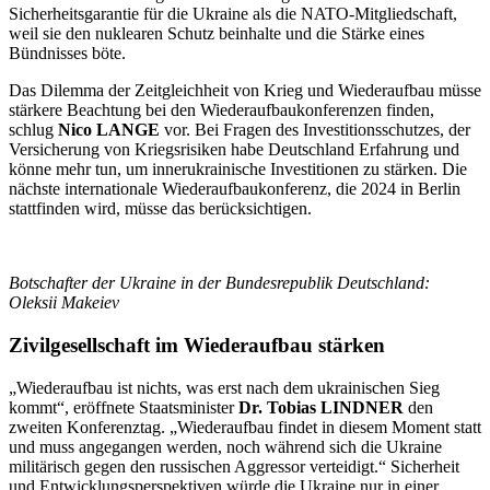
Sicherheitsgarantie für die Ukraine als die NATO-Mitgliedschaft,
weil sie den nuklearen Schutz beinhalte und die Stärke eines
Bündnisses böte.
Das Dilemma der Zeitgleichheit von Krieg und Wiederaufbau müsse
stärkere Beachtung bei den Wiederaufbaukonferenzen finden,
schlug
Nico LANGE
vor. Bei Fragen des Investitionsschutzes, der
Versicherung von Kriegsrisiken habe Deutschland Erfahrung und
könne mehr tun, um innerukrainische Investitionen zu stärken. Die
nächste internationale Wiederaufbaukonferenz, die 2024 in Berlin
stattfinden wird, müsse das berücksichtigen.
Botschafter der Ukraine in der Bundesrepublik Deutschland:
Oleksii Makeiev
Zivilgesellschaft im Wiederaufbau stärken
„Wiederaufbau ist nichts, was erst nach dem ukrainischen Sieg
kommt“, eröffnete Staatsminister
Dr. Tobias LINDNER
den
zweiten Konferenztag. „Wiederaufbau findet in diesem Moment statt
und muss angegangen werden, noch während sich die Ukraine
militärisch gegen den russischen Aggressor verteidigt.“ Sicherheit
und Entwicklungsperspektiven würde die Ukraine nur in einer