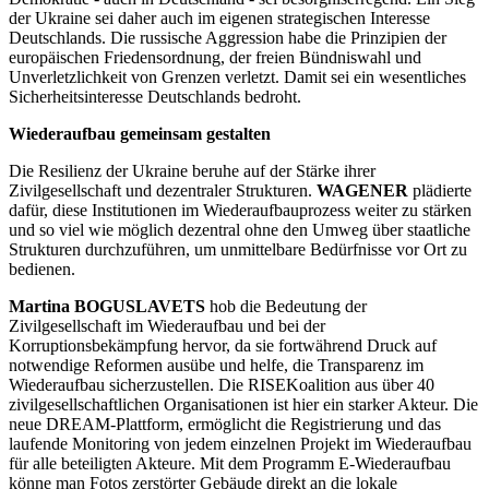
der Ukraine sei daher auch im eigenen strategischen Interesse
Deutschlands. Die russische Aggression habe die Prinzipien der
europäischen Friedensordnung, der freien Bündniswahl und
Unverletzlichkeit von Grenzen verletzt. Damit sei ein wesentliches
Sicherheitsinteresse Deutschlands bedroht.
Wiederaufbau gemeinsam gestalten
Die Resilienz der Ukraine beruhe auf der Stärke ihrer
Zivilgesellschaft und dezentraler Strukturen.
WAGENER
plädierte
dafür, diese Institutionen im Wiederaufbauprozess weiter zu stärken
und so viel wie möglich dezentral ohne den Umweg über staatliche
Strukturen durchzuführen, um unmittelbare Bedürfnisse vor Ort zu
bedienen.
Martina BOGUSLAVETS
hob die Bedeutung der
Zivilgesellschaft im Wiederaufbau und bei der
Korruptionsbekämpfung hervor, da sie fortwährend Druck auf
notwendige Reformen ausübe und helfe, die Transparenz im
Wiederaufbau sicherzustellen. Die RISEKoalition aus über 40
zivilgesellschaftlichen Organisationen ist hier ein starker Akteur. Die
neue DREAM-Plattform, ermöglicht die Registrierung und das
laufende Monitoring von jedem einzelnen Projekt im Wiederaufbau
für alle beteiligten Akteure. Mit dem Programm E-Wiederaufbau
könne man Fotos zerstörter Gebäude direkt an die lokale