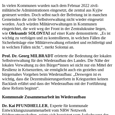
In vielen Kommunen wurden nach dem Februar 2022 zivil-
militärische Administrationen eingesetzt, die zentral aus Kyjiw
gesteuert werden. Doch selbst nach der Befreiung ist in manchen
Gemeinden die zivile Selbstverwaltung nicht wieder eingesetzt
worden. Auch würden Militärverwaltungen in Kommunen
eingerichtet, die weit weg der Front in der Zentralukraine liegen,
wie
Oleksandr SOLONTAI
auf einer Karte demonstrierte. „Es ist
wichtig zu verfolgen und zu kontrollieren, in welchen Fällen die
Sicherheitslage eine Militärverwaltung erfordert und rechtfertigt und
in welchen Fällen nicht.“, merkt Solontai an.
Prof. Dr. Georg MILBRADT
erörterte die Bedeutung der lokalen
Selbstverwaltung für den Wiederaufbau des Landes. Die Nähe der
lokalen Verwaltung zu den Bürger*innen sei nicht nur ein Mittel der
Resilienz in Krisenzeiten, sie ermöglicht auch ein gezieltes und
bürgernahes Vorgehen beim Wiederaufbau: „Deswegen ist es
wichtig, dass die Dezentralisierungsreform in Kriegszeiten keinen
Backlash erfährt und dass der Wiederaufbau mit der Fortführung
diese Reform beginnt“.
Kommunale Zusammenarbeit im Wiederaufbau
Dr. Kai PFUNDHELLER
, Experte für kommunale
Entwicklungszusammenarbeit vom NRW Netzwerk
Städtepartnerschaften, zeigte sich begeistert vom Aufschwung der