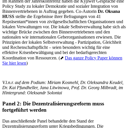
Im Rahmen der Jahreskonferenz haben die Kyjiwer Gespräche eine
Policy Study zu lokaler Demokratie und sozialer Integration von
Binnenvertriebenen in Auftrag gegeben. Co-Autorin
Dr. Oksana
HUSS
stellte die Ergebnisse ihrer Befragungen von 41
Repräsentant*innen von zivilgesellschaftlichen Organisationen und
lokalen Verwaltungen vor. Die lokale Selbstverwaltung habe sich als
wichtige Brücke zwischen den Binnenvertriebenen und den
nationalen wie internationalen Geberorganisationen erwiesen. Die
Prinzipien der lokalen Selbstverwaltung - Partizipation, Gleichheit
und Rechenschaftspflicht – seien besonders wichtig für eine
effektive Krisenbewältigung und bei der bedarfsgerechten
Koordination von Ressourcen. (⬈
Das ganze Policy Paper können
Sie hier lesen
)
V.l.n.r. auf dem Podium: Miriam Kosmehl, Dr. Oleksandra Keudel,
Dr. Kai Pfundheller, Jana Litwinowa, Prof. Dr. Georg Milbradt, im
Hintergrund: Oleksandr Solontai
Panel 2: Die Dezentralisierungsreform muss
fortgeführt werden
Das anschließende Panel behandelte den Stand der
Dezentralisierungsreform unter Kriegsbedingungen. Die