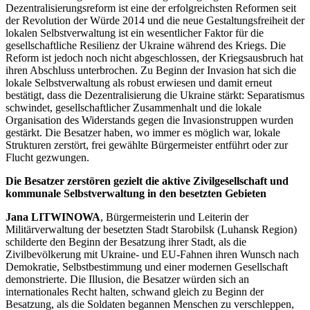
Dezentralisierungsreform ist eine der erfolgreichsten Reformen seit
der Revolution der Würde 2014 und die neue Gestaltungsfreiheit der
lokalen Selbstverwaltung ist ein wesentlicher Faktor für die
gesellschaftliche Resilienz der Ukraine während des Kriegs. Die
Reform ist jedoch noch nicht abgeschlossen, der Kriegsausbruch hat
ihren Abschluss unterbrochen. Zu Beginn der Invasion hat sich die
lokale Selbstverwaltung als robust erwiesen und damit erneut
bestätigt, dass die Dezentralisierung die Ukraine stärkt: Separatismus
schwindet, gesellschaftlicher Zusammenhalt und die lokale
Organisation des Widerstands gegen die Invasionstruppen wurden
gestärkt. Die Besatzer haben, wo immer es möglich war, lokale
Strukturen zerstört, frei gewählte Bürgermeister entführt oder zur
Flucht gezwungen.
Die Besatzer zerstören gezielt die aktive Zivilgesellschaft und
kommunale Selbstverwaltung in den besetzten Gebieten
Jana LITWINOWA
, Bürgermeisterin und Leiterin der
Militärverwaltung der besetzten Stadt Starobilsk (Luhansk Region)
schilderte den Beginn der Besatzung ihrer Stadt, als die
Zivilbevölkerung mit Ukraine- und EU-Fahnen ihren Wunsch nach
Demokratie, Selbstbestimmung und einer modernen Gesellschaft
demonstrierte. Die Illusion, die Besatzer würden sich an
internationales Recht halten, schwand gleich zu Beginn der
Besatzung, als die Soldaten begannen Menschen zu verschleppen,