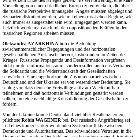
wird es kein Ende des Krieges geben.“ Es sei notwendig, eine klare
Vorstellung von einem friedlichen Europa zu entwickeln, die über
die russische Perspektive hinausgehe. Ängste müssten abgelegt und
Szenarien diskutiert werden, wie mit einem russischen Regime, wie
auch immer es ausgestaltet sein wird, umgegangen werden kann.
Letztlich werde man auch mit den oppositionellen Kräften in den
russischen Regionen arbeiten müssen.
Oleksandra AZARKHINA
hob die Bedeutung
zwischenmenschlicher Begegnungen und des horizontalen
gesellschaftlichen Austauschs hervor, insbesondere in Zeiten des
Krieges. Russische Propaganda und Desinformation vergifteten
nicht nur den Informationsraum, sondern sollen auch das Vertrauen,
die Solidarität und die Widerstandskraft der Gesellschaften
schwächen. Eine enge horizontale Zusammenarbeit zwischen
Deutschland und der Ukraine sei von wesentlicher Bedeutung. Sie
schlug vor, dass deutsche Freiwillige aktiv am Wiederaufbau
teilnehmen und daß horizontale Verbindungen gestärkt werden
sollten, um eine nachhaltige Konsolidierung der Gesellschaften zu
fördern.
Von der Ukraine könne Deutschland viel über Resilienz lernen,
pflichtete
Robin WAGENER
bei. Der russische Angriffskrieg sei
Teil eines immer stärker werdenden Systemkonflikts zwischen
Demokratie und Autoritarismus. Das schwindende Vertrauen in die
Demokratie - auch in Deutschland - sei besorgniserregend. Ein Sieg