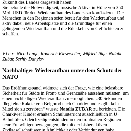
Zukunft des Landes dargestellt haben.
Sie betonte die Notwendigkeit, russische Aktiva in Höhe von 350
Mrd. USD für den Wiederaufbau des Landes zu konfiszieren. Die
Menschen in den Regionen seien bereit für den Wiederaufbau und
aktiv dabei, neue Arbeitsplätze und die Grundlage für einen
gelingenden Wiederaufbau und die Rückkehr von Geflüchteten zu
schaffen.
V.l.n.r.: Nico Lange, Roderich Kiesewetter, Wilfried Jilge, Natalia
Zubar, Serhiy Danylov
Nachhaltiger Wiederaufbau unter dem Schutz der
NATO
Das Eröffnungspanel widmete sich der Frage, wie eine belastbare
Sicherheit für Städte in Front- und Grenznähe aussehen müssten, um
einen nachhaltigen Wiederaufbau zu ermöglichen. „30 Sekunden
fliegt eine Rakete von Belgorod nach Charkiw und es gibt kein
Mittel sie zu zerstören“ wusste
Natalia ZUBAR
zu berichten. Die
Charkiwer Kinder erhalten Schulunterricht ausschließlich in U-
Bahnhöfen. Gleichzeitig entstünden in den frontnahen Regionen
neue Freiwilligenbewegungen, die mit der bisher aktiven
Zivilgesellschaft wenig Ähnlichkeit oder Verbindungen habe.