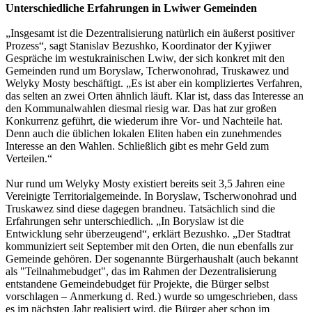
Unterschiedliche Erfahrungen in Lwiwer Gemeinden
„Insgesamt ist die Dezentralisierung natürlich ein äußerst positiver
Prozess“, sagt Stanislav Bezushko, Koordinator der Kyjiwer
Gespräche im westukrainischen Lwiw, der sich konkret mit den
Gemeinden rund um Boryslaw, Tcherwonohrad, Truskawez und
Welyky Mosty beschäftigt. „Es ist aber ein kompliziertes Verfahren,
das selten an zwei Orten ähnlich läuft. Klar ist, dass das Interesse an
den Kommunalwahlen diesmal riesig war. Das hat zur großen
Konkurrenz geführt, die wiederum ihre Vor- und Nachteile hat.
Denn auch die üblichen lokalen Eliten haben ein zunehmendes
Interesse an den Wahlen. Schließlich gibt es mehr Geld zum
Verteilen.“
Nur rund um Welyky Mosty existiert bereits seit 3,5 Jahren eine
Vereinigte Territorialgemeinde. In Boryslaw, Tscherwonohrad und
Truskawez sind diese dagegen brandneu. Tatsächlich sind die
Erfahrungen sehr unterschiedlich. „In Boryslaw ist die
Entwicklung sehr überzeugend“, erklärt Bezushko. „Der Stadtrat
kommuniziert seit September mit den Orten, die nun ebenfalls zur
Gemeinde gehören. Der sogenannte Bürgerhaushalt (auch bekannt
als "Teilnahmebudget", das im Rahmen der Dezentralisierung
entstandene Gemeindebudget für Projekte, die Bürger selbst
vorschlagen – Anmerkung d. Red.) wurde so umgeschrieben, dass
es im nächsten Jahr realisiert wird, die Bürger aber schon im