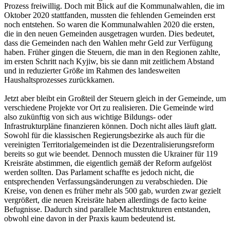
Prozess freiwillig. Doch mit Blick auf die Kommunalwahlen, die im
Oktober 2020 stattfanden, mussten die fehlenden Gemeinden erst
noch entstehen. So waren die Kommunalwahlen 2020 die ersten,
die in den neuen Gemeinden ausgetragen wurden. Dies bedeutet,
dass die Gemeinden nach den Wahlen mehr Geld zur Verfügung
haben. Früher gingen die Steuern, die man in den Regionen zahlte,
im ersten Schritt nach Kyjiw, bis sie dann mit zeitlichem Abstand
und in reduzierter Größe im Rahmen des landesweiten
Haushaltsprozesses zurückkamen.
Jetzt aber bleibt ein Großteil der Steuern gleich in der Gemeinde, um
verschiedene Projekte vor Ort zu realisieren. Die Gemeinde wird
also zukünftig von sich aus wichtige Bildungs- oder
Infrastrukturpläne finanzieren können. Doch nicht alles läuft glatt.
Sowohl für die klassischen Regierungsbezirke als auch für die
vereinigten Territorialgemeinden ist die Dezentralisierungsreform
bereits so gut wie beendet. Dennoch mussten die Ukrainer für 119
Kreisräte abstimmen, die eigentlich gemäß der Reform aufgelöst
werden sollten. Das Parlament schaffte es jedoch nicht, die
entsprechenden Verfassungsänderungen zu verabschieden. Die
Kreise, von denen es früher mehr als 500 gab, wurden zwar gezielt
vergrößert, die neuen Kreisräte haben allerdings de facto keine
Befugnisse. Dadurch sind parallele Machtstrukturen entstanden,
obwohl eine davon in der Praxis kaum bedeutend ist.