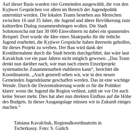
Auf dieser Basis wurden vier Gemeinden ausgewählt, die von den
Kyjiwer Gesprächen vor allem im Bereich der Jugendpolitik
unterstützt werden. Die lokalen Teams bestehen aus Menschen
zwischen 16 und 35 Jahre, die Jugend und ältere Bevölkerung zum
kulturellen Dialog zusammenbringen wollen. Die Stadt
Solotonoscha mit fast 30 000 Einwohnern ist dabei ein spannendes
Beispiel. Dort wurde die Idee eines Skateparks für die örtliche
Jugend erarbeitet, die Kyjiwer Gespräche haben ihrerseits geholfen,
für dieses Projekt zu werben. Der Bau wird dank der
Kostübernahme durch die Stadt bereits durchgeführt, das wäre laut
Kavalchuk vor ein paar Jahren nicht möglich gewesen. „Das Team
denkt nun darüber nach, wie man nach einem Einzelprojekt
systematische Zusammenarbeit etablieren kann“, berichtet die
Koordinatorin. „Auch generell sehen wir, wie in den neuen
Gemeinden Jugendräume geschaffen werden. Das ist eine wichtige
Wende. Durch die Dezentralisierung wurde es für die Politiker
klarer: wenn die Jugend die Region verlässt, zahlt sie vor Ort auch
keine Steuer mehr. Dies hat aber nun direkten Einfluss auf die Höhe
des Budgets. In dieser Ausgangslage müssen wir in Zukunft einiges
machen.“
Tatsiana Kavalchuk, Regionalkoordinatorin in
Tscherkassy. Foto: S. Gulich