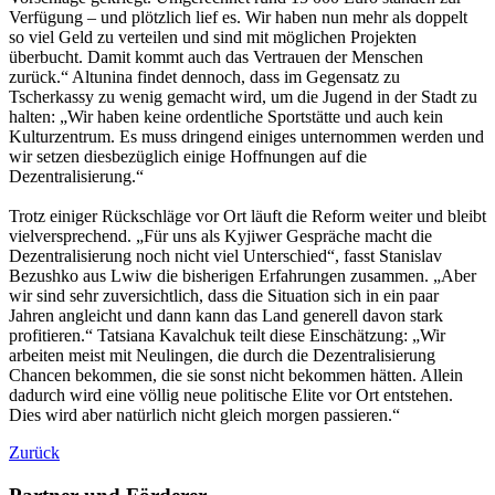
Verfügung – und plötzlich lief es. Wir haben nun mehr als doppelt
so viel Geld zu verteilen und sind mit möglichen Projekten
überbucht. Damit kommt auch das Vertrauen der Menschen
zurück.“ Altunina findet dennoch, dass im Gegensatz zu
Tscherkassy zu wenig gemacht wird, um die Jugend in der Stadt zu
halten: „Wir haben keine ordentliche Sportstätte und auch kein
Kulturzentrum. Es muss dringend einiges unternommen werden und
wir setzen diesbezüglich einige Hoffnungen auf die
Dezentralisierung.“
Trotz einiger Rückschläge vor Ort läuft die Reform weiter und bleibt
vielversprechend. „Für uns als Kyjiwer Gespräche macht die
Dezentralisierung noch nicht viel Unterschied“, fasst Stanislav
Bezushko aus Lwiw die bisherigen Erfahrungen zusammen. „Aber
wir sind sehr zuversichtlich, dass die Situation sich in ein paar
Jahren angleicht und dann kann das Land generell davon stark
profitieren.“ Tatsiana Kavalchuk teilt diese Einschätzung: „Wir
arbeiten meist mit Neulingen, die durch die Dezentralisierung
Chancen bekommen, die sie sonst nicht bekommen hätten. Allein
dadurch wird eine völlig neue politische Elite vor Ort entstehen.
Dies wird aber natürlich nicht gleich morgen passieren.“
Zurück