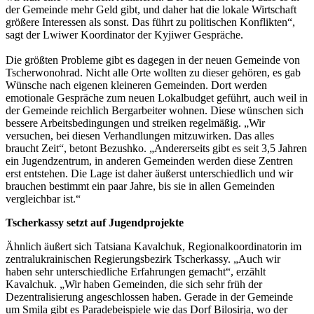
der Gemeinde mehr Geld gibt, und daher hat die lokale Wirtschaft
größere Interessen als sonst. Das führt zu politischen Konflikten“,
sagt der Lwiwer Koordinator der Kyjiwer Gespräche.
Die größten Probleme gibt es dagegen in der neuen Gemeinde von
Tscherwonohrad. Nicht alle Orte wollten zu dieser gehören, es gab
Wünsche nach eigenen kleineren Gemeinden. Dort werden
emotionale Gespräche zum neuen Lokalbudget geführt, auch weil in
der Gemeinde reichlich Bergarbeiter wohnen. Diese wünschen sich
bessere Arbeitsbedingungen und streiken regelmäßig. „Wir
versuchen, bei diesen Verhandlungen mitzuwirken. Das alles
braucht Zeit“, betont Bezushko. „Andererseits gibt es seit 3,5 Jahren
ein Jugendzentrum, in anderen Gemeinden werden diese Zentren
erst entstehen. Die Lage ist daher äußerst unterschiedlich und wir
brauchen bestimmt ein paar Jahre, bis sie in allen Gemeinden
vergleichbar ist.“
Tscherkassy setzt auf Jugendprojekte
Ähnlich äußert sich Tatsiana Kavalchuk, Regionalkoordinatorin im
zentralukrainischen Regierungsbezirk Tscherkassy. „Auch wir
haben sehr unterschiedliche Erfahrungen gemacht“, erzählt
Kavalchuk. „Wir haben Gemeinden, die sich sehr früh der
Dezentralisierung angeschlossen haben. Gerade in der Gemeinde
um Smila gibt es Paradebeispiele wie das Dorf Bilosirja, wo der