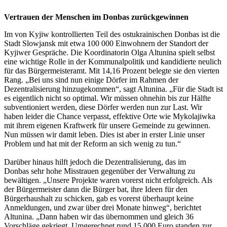
Vertrauen der Menschen im Donbas zurückgewinnen
Im von Kyjiw kontrollierten Teil des ostukrainischen Donbas ist die
Stadt Slowjansk mit etwa 100 000 Einwohnern der Standort der
Kyjiwer Gespräche. Die Koordinatorin Olga Altunina spielt selbst
eine wichtige Rolle in der Kommunalpolitik und kandidierte neulich
für das Bürgermeisteramt. Mit 14,16 Prozent belegte sie den vierten
Rang. „Bei uns sind nun einige Dörfer im Rahmen der
Dezentralisierung hinzugekommen“, sagt Altunina. „Für die Stadt ist
es eigentlich nicht so optimal. Wir müssen ohnehin bis zur Hälfte
subventioniert werden, diese Dörfer werden nun zur Last. Wir
haben leider die Chance verpasst, effektive Orte wie Mykolajiwka
mit ihrem eigenen Kraftwerk für unsere Gemeinde zu gewinnen.
Nun müssen wir damit leben. Dies ist aber in erster Linie unser
Problem und hat mit der Reform an sich wenig zu tun.“
Darüber hinaus hilft jedoch die Dezentralisierung, das im
Donbas sehr hohe Misstrauen gegenüber der Verwaltung zu
bewältigen. „Unsere Projekte waren vorerst nicht erfolgreich. Als
der Bürgermeister dann die Bürger bat, ihre Ideen für den
Bürgerhaushalt zu schicken, gab es vorerst überhaupt keine
Anmeldungen, und zwar über drei Monate hinweg“, berichtet
Altunina. „Dann haben wir das übernommen und gleich 36
Vorschläge gekriegt. Umgerechnet rund 15 000 Euro standen zur