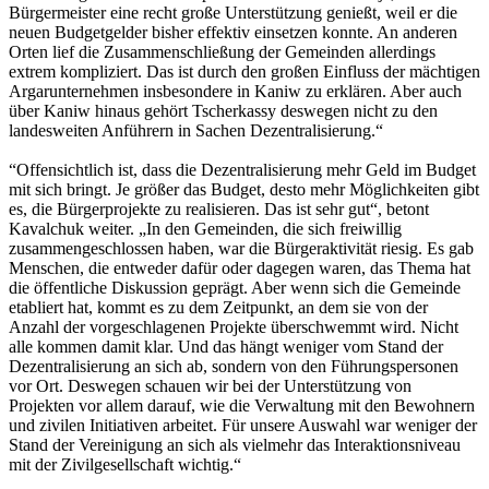
Bürgermeister eine recht große Unterstützung genießt, weil er die
neuen Budgetgelder bisher effektiv einsetzen konnte. An anderen
Orten lief die Zusammenschließung der Gemeinden allerdings
extrem kompliziert. Das ist durch den großen Einfluss der mächtigen
Argarunternehmen insbesondere in Kaniw zu erklären. Aber auch
über Kaniw hinaus gehört Tscherkassy deswegen nicht zu den
landesweiten Anführern in Sachen Dezentralisierung.“
“Offensichtlich ist, dass die Dezentralisierung mehr Geld im Budget
mit sich bringt. Je größer das Budget, desto mehr Möglichkeiten gibt
es, die Bürgerprojekte zu realisieren. Das ist sehr gut“, betont
Kavalchuk weiter. „In den Gemeinden, die sich freiwillig
zusammengeschlossen haben, war die Bürgeraktivität riesig. Es gab
Menschen, die entweder dafür oder dagegen waren, das Thema hat
die öffentliche Diskussion geprägt. Aber wenn sich die Gemeinde
etabliert hat, kommt es zu dem Zeitpunkt, an dem sie von der
Anzahl der vorgeschlagenen Projekte überschwemmt wird. Nicht
alle kommen damit klar. Und das hängt weniger vom Stand der
Dezentralisierung an sich ab, sondern von den Führungspersonen
vor Ort. Deswegen schauen wir bei der Unterstützung von
Projekten vor allem darauf, wie die Verwaltung mit den Bewohnern
und zivilen Initiativen arbeitet. Für unsere Auswahl war weniger der
Stand der Vereinigung an sich als vielmehr das Interaktionsniveau
mit der Zivilgesellschaft wichtig.“