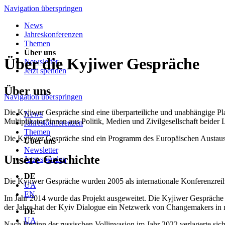
Navigation überspringen
News
Jahreskonferenzen
Themen
Über uns
Über die Kyjiwer Gespräche
Newsletter
Jetzt spenden
Über uns
Navigation überspringen
Die Kyjiwer Gespräche sind eine überparteiliche und unabhängige Pl
News
Multiplikator*innen aus Politik, Medien und Zivilgesellschaft beider 
Jahreskonferenzen
Themen
Die Kyjiwer Gespräche sind ein Programm des Europäischen Austa
Über uns
Newsletter
Unsere Geschichte
Jetzt spenden
DE
Die Kyjiwer Gespräche wurden 2005 als internationale Konferenzreihe
UA
EN
Im Jahr 2014 wurde das Projekt ausgeweitet. Die Kyjiwer Gespräche be
der Jahre hat der Kyiv Dialogue ein Netzwerk von Changemakers in 
DE
UA
Nach Beginn der russischen Vollinvasion im Jahr 2022 verlagerte sich 