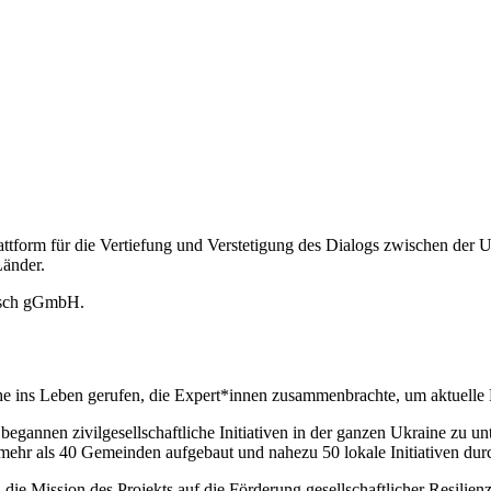
attform für die Vertiefung und Verstetigung des Dialogs zwischen der
Länder.
usch gGmbH.
 ins Leben gerufen, die Expert*innen zusammenbrachte, um aktuelle He
gannen zivilgesellschaftliche Initiativen in der ganzen Ukraine zu un
mehr als 40 Gemeinden aufgebaut und nahezu 50 lokale Initiativen du
die Mission des Projekts auf die Förderung gesellschaftlicher Resilienz