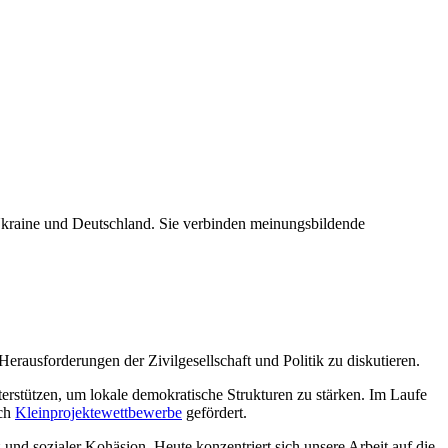
 Ukraine und Deutschland. Sie verbinden meinungsbildende
rausforderungen der Zivilgesellschaft und Politik zu diskutieren.
terstützen, um lokale demokratische Strukturen zu stärken. Im Laufe
rch
Kleinprojektewettbewerbe
gefördert.
 und sozialer Kohäsion. Heute konzentriert sich unsere Arbeit auf die