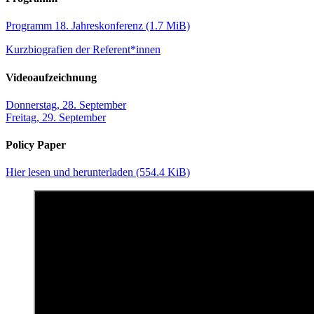
Programm 18. Jahreskonferenz
(1.7 MiB)
Kurzbiografien der Referent*innen
Videoaufzeichnung
Donnerstag, 28. September
Freitag, 29. September
Policy Paper
Hier lesen und herunterladen
(554.4 KiB)