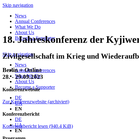
Skip navigation
News
Annual Conferences
What We Do
About Us
18. Jahres­konferenz der Kyjiw
Become a Supporter
Skip navigation
Zivilgesellschaft im Krieg und Wiederauf
News
Berlin + Online
Annual Conferences
What We Do
28. - 29.09.2023
About Us
Become a Supporter
Konferenzwebsite
DE
Zur Konferenzwebsite (archiviert)
UA
EN
Konferenzbericht
DE
UA
Konferenzbericht lesen
(940.4 KiB)
EN
Programm