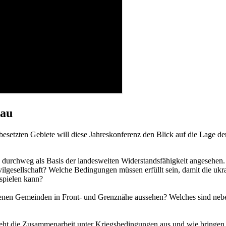
bau
besetzten Gebiete will diese Jahreskonferenz den Blick auf die Lage 
urchweg als Basis der landesweiten Widerstandsfähigkeit angesehen. 
lgesellschaft? Welche Bedingungen müssen erfüllt sein, damit die ukrain
spielen kann?
ffenen Gemeinden in Front- und Grenznähe aussehen? Welches sind neb
sieht die Zusammenarbeit unter Kriegsbedingungen aus und wie bringen 