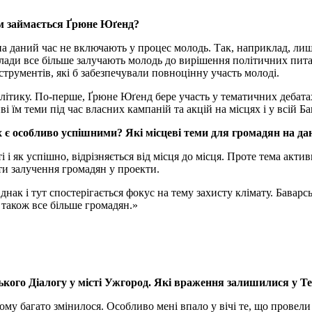
им займається Ґрюне Юґенд?
ї на даний час не включають у процес молодь. Так, наприклад, ли
влади все більше залучають молодь до вирішення політичних пит
струментів, які б забезпечували повноцінну участь молоді.
ітику. По-перше, Ґрюне Юґенд бере участь у тематичних дебатах
 їм теми під час власних кампаній та акцій на місцях і у всій Бав
ах є особливо успішними? Які місцеві теми для громадян на 
і і як успішно, відрізняється від мiсця до мiсця. Проте тема акт
ти залучення громадян у проекти.
днак і тут спостерігається фокус на тему захисту клімату. Бава
також все більше громадян.»
ького Діалогу у місті Ужгород. Які враження залишилися у Те
тому багато змінилося. Особливо мені впало у вічі те, що провели