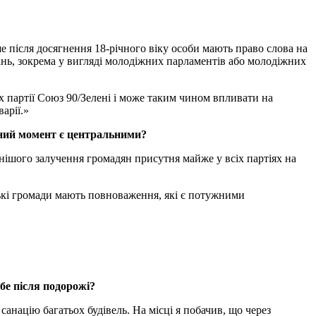
ше після досягнення 18-річного віку особи мають право слова на
ань, зокрема у вигляді молодіжних парламентів або молодіжних
 партії Союз 90/Зелені і може таким чином впливати на
арії.»
даний момент є центральними?
ивнішого залучення громадян присутня майже у всіх партіях на
рські громади мають повноваження, які є потужними
бе після подорожі?
 санацію багатьох будівель. На місці я побачив, що через