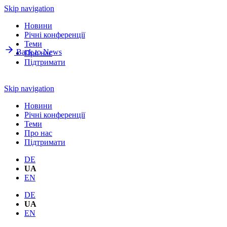
Skip navigation
Новини
Річнi конференції
Теми
Back to News
Про нас
Підтримати
Skip navigation
Новини
Річнi конференції
Теми
Про нас
Підтримати
DE
UA
EN
DE
UA
EN