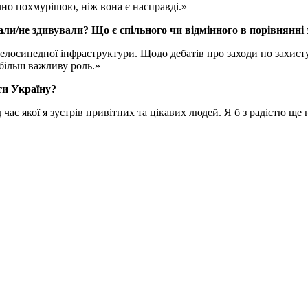
чно похмурішою, ніж вона є насправді.»
али/не здивували? Що є спільного чи відмінного в порівнянні 
елосипедної інфраструктури. Щодо дебатів про заходи по захисту 
 більш важливу роль.»
ати Україну?
д час якої я зустрів привітних та цікавих людей. Я б з радістю ще