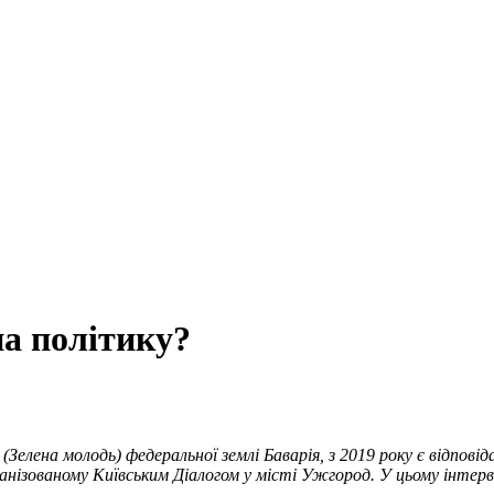
на політику?
елена молодь) федеральної землі Баварія, з 2019 року є відповіда
ганізованому Київським
Д
іалогом у місті Ужгород. У цьому інтерв