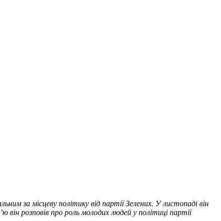
льним за місцеву політику від партії Зелених. У листопаді він
’ю він розповів про роль молодих людей у політиці партії