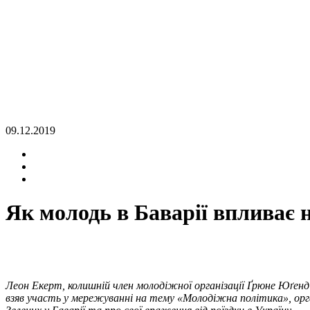
09.12.2019
Як молодь в Баварії впливає 
Леон Екерт, колишній член молодіжної організації Ґрюне Юґенд (З
взяв участь у мережуванні на тему «Молодіжна політика», ор