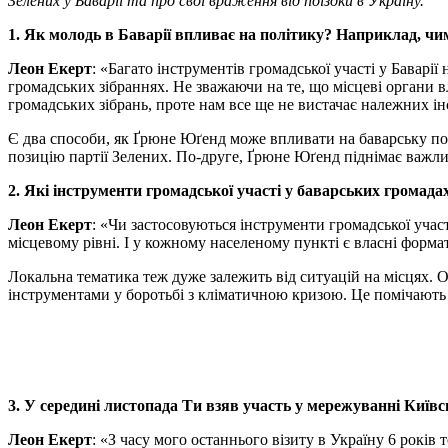
Зелених у Баварії та про свої враження від поїздки в Україну.
1. Як молодь в Баварії впливає на політику? Наприклад, ч
Леон Екерт
: «Багато інструментів громадської участі у Баварі
громадських зібраннях. Не зважаючи на те, що мiсцевi органи 
громадських зібрань, проте нам все ще не вистачає належних ін
Є два способи, як Ґрюне Юґенд може впливати на баварську пол
позицію партії Зелених. По-друге, Ґрюне Юґенд піднімає важливі
2. Які інструменти громадської участі у баварських громад
Леон Екерт
: «Чи застосовуються інструменти громадської участ
місцевому рівні. І у кожному населеному пункті є власні форма
Локальна тематика теж дуже залежить від ситуацій на місцях. О
інструментами у боротьбі з кліматичною кризою. Це помічають 
3. У середині листопада Ти взяв участь у мережуванні Київс
Леон Екерт
: «З часу мого останнього візиту в Україну 6 років 