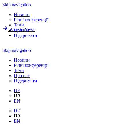
Skip navigation
Новини
Річнi конференції
Теми
Back to News
Про нас
Підтримати
Skip navigation
Новини
Річнi конференції
Теми
Про нас
Підтримати
DE
UA
EN
DE
UA
EN