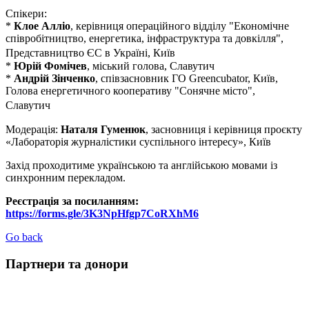
Спікери:
*
Клое Алліо
, керівниця операційного відділу "Економічне
співробітництво, енергетика, інфраструктура та довкілля",
Представництво ЄС в Україні, Київ
*
Юрій Фомічев
, міський голова, Славутич
*
Андрій Зінченко
, співзасновник ГО Greencubator, Київ,
Голова енергетичного кооперативу "Сонячне місто",
Славутич
Модерація:
Наталя
Гуменюк
, засновниця і керівниця проєкту
«Лабораторія журналістики суспільного інтересу», Київ
Захід проходитиме українською та англійською мовами iз
синхронним перекладом.
Реєстрація за посиланням:
https://forms.gle/3K3NpHfgp7CoRXhM6
Go back
Партнери та донори