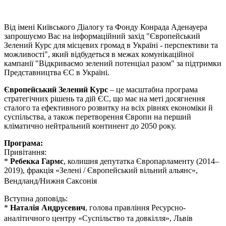
Від імені Київського Діалогу та Фонду Конрада Аденауера
запрошуємо Вас на інформаційний захід "Європейський
Зелений Курс для місцевих громад в Україні - перспективи та
можливості", який відбудеться в межах комунікаційної
кампанії "Відкриваємо зелений потенціал разом" за підтримки
Представництва ЄС в Україні.
Європейський Зелений Курс
– це масштабна програма
стратегічних рішень та дій ЄС, що має на меті досягнення
сталого та ефективного розвитку на всіх рівнях економіки й
суспільства, а також перетворення Європи на перший
кліматично нейтральний континент до 2050 року.
Програма:
Привітання:
*
Ребекка Гармс
, колишня депутатка Європарламенту (2014–
2019), фракція «Зелені / Європейський вільний альянс»,
Вендланд/Нижня Саксонія
Вступна доповідь:
*
Наталія Андрусевич
, голова правління Ресурсно-
аналітичного центру «Суспільство та довкілля», Львів