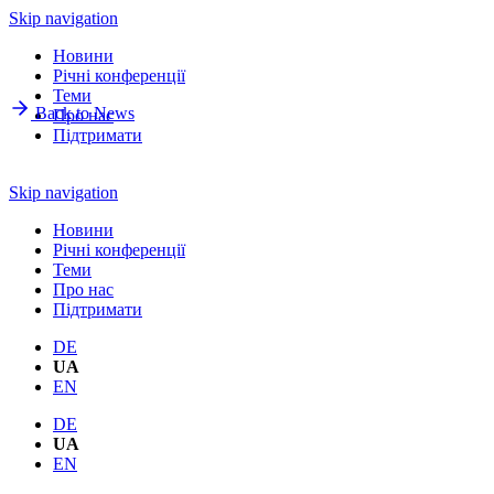
Skip navigation
Новини
Річнi конференції
Теми
Back to News
Про нас
Підтримати
Skip navigation
Новини
Річнi конференції
Теми
Про нас
Підтримати
DE
UA
EN
DE
UA
EN