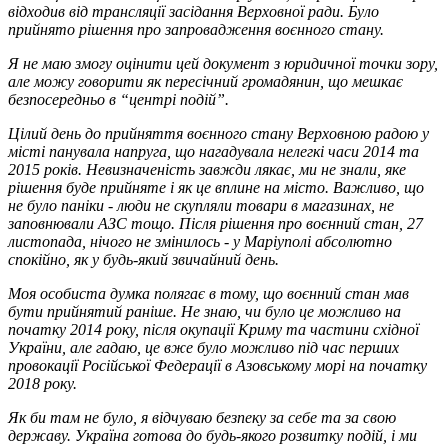
відходив від трансляції засідання Верховної ради. Було
прийнято рішення про запровадження воєнного стану.
Я не маю змогу оцінити цей документ з юридичної точки зору,
але можу говорити як пересічний громадянин, що мешкає
безпосередньо в “центрі подій”.
Цілий день до прийняття воєнного стану Верховною радою у
місті панувала напруга, що нагадувала нелегкі часи 2014 та
2015 років. Невизначеність завжди лякає, ми не знали, яке
рішення буде прийняте і як це вплине на місто. Важливо, що
не було паніки - люди не скупляли товари в магазинах, не
заповнювали АЗС тощо. Після рішення про воєнний стан, 27
листопада, нічого не змінилось - у Маріуполі абсолютно
спокійно, як у будь-який звичайний день.
Моя особиста думка полягає в тому, що воєнний стан мав
бути прийнятий раніше. Не знаю, чи було це можливо на
початку 2014 року, після окупації Криму та частини східної
України, але гадаю, це вже було можливо під час перших
провокації Російської Федерації в Азовському морі на початку
2018 року.
Як би там не було, я відчуваю безпеку за себе та за свою
державу. Україна готова до будь-якого розвитку подій, і ми