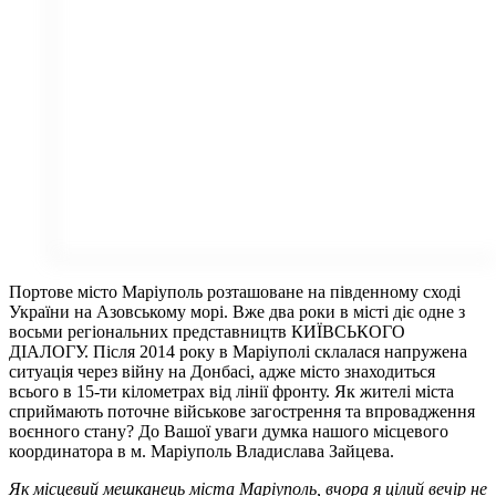
Портове місто Маріуполь розташоване на південному сході
України на Азовському морі. Вже два роки в місті діє одне з
восьми регіональних представництв КИЇВСЬКОГО
ДІАЛОГУ. Після 2014 року в Маріуполі склалася напружена
ситуація через війну на Донбасі, адже місто знаходиться
всього в 15-ти кілометрах від лінії фронту. Як жителі міста
сприймають поточне військове загострення та впровадження
воєнного стану? До Вашої уваги думка нашого місцевого
координатора в м. Маріуполь Владислава Зайцева.
Як місцевий мешканець міста Маріуполь, вчора я цілий вечір не