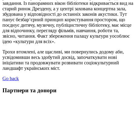
завдання. Із панорамних вікон бібліотеки відкривається вид на
старий ринок Дрездену, а у центрі захована концертна зала,
збудована у відповідності до останніх законів акустики. Тут
панує безбар‘єрний принцип користування простором, що
поєднує дитячу, музичну, публіцистичну бібліотеку, має місце
для відпочинку, перегляду фільмів, навчання, роботи та,
звісно, читання. Факт збереження палацу культури уособлює
ідею «культури для всіх».
Трохи втомлені, але щасливі, ми повернулись додому аби,
усвідомивши весь здобутий досвід, започаткувати нові
ініціативи та продовжувати розвивати соціокультурний
ландшафт українських міст.
Go back
Партнери та донори