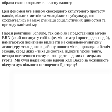
обрали свого «короля» та власну валюту.
Цей феномен був виявом своєрідного культурного протесту
панків, вільних митців та молодіжних субкультур, що
сформувались на межі руйнації соціалістичних цінностей та
приходу капіталізму.
Наразі робітники Scheune, так само як і представники музею
BRN (який поєднує у собі кафе, міні-театр і простір для подій),
намагаються позитивно впливати на соціально-культурну
атмосферу «складного» району нового міста, проводячи безліч
заходів, серед яких - тиха дискотека, відкриті уроки танго,
вечори поетичного слему та концерти відомих німецьких
гуртів. Ми були надзвичайно вдячні Уллі Вакер за можливість
відчути дух вільного та творчого Дрездену!