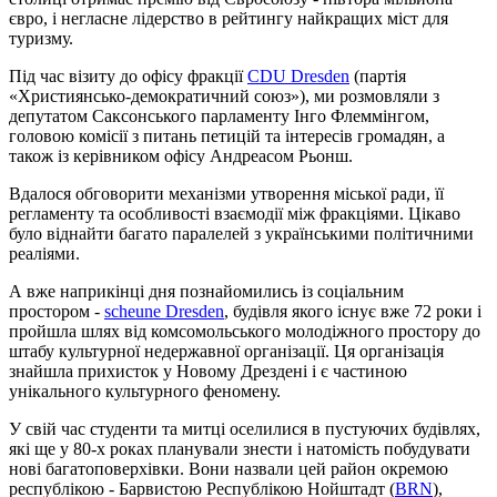
євро, і негласне лідерство в рейтингу найкращих міст для
туризму.
Під час візиту до офісу фракції
CDU Dresden
(партія
«Християнсько‐демократичний союз»), ми розмовляли з
депутатом Саксонського парламенту Інго Флеммінгом,
головою комісії з питань петицій та інтересів громадян, а
також із керівником офісу Андреасом Рьонш.
Вдалося обговорити механізми утворення міської ради, її
регламенту та особливості взаємодії між фракціями. Цікаво
було віднайти багато паралелей з українськими політичними
реаліями.
А вже наприкінці дня познайомились із соціальним
простором -
scheune Dresden
, будівля якого існує вже 72 роки і
пройшла шлях від комсомольського молодіжного простору до
штабу культурної недержавної організації. Ця організація
знайшла прихисток у Новому Дрездені і є частиною
унікального культурного феномену.
У свій час студенти та митці оселилися в пустуючих будівлях,
які ще у 80-х роках планували знести і натомість побудувати
нові багатоповерхівки. Вони назвали цей район окремою
республікою - Барвистою Республікою Нойштадт (
BRN
),