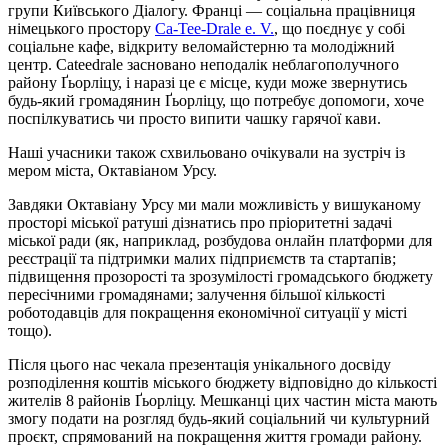
групи Київського Діалогу. Франці — соціальна працівниця
німецького простору
Ca-Tee-Drale e. V.
, що поєднує у собі
соціальне кафе, відкриту веломайстерню та молодіжний
центр. Cateedrale засновано неподалік неблагополучного
району Ґьорліцу, і наразі це є місце, куди може звернутись
будь-який громадянин Ґьорліцу, що потребує допомоги, хоче
поспілкуватись чи просто випити чашку гарячої кави.
Наші учасники також схвильовано очікували на зустріч із
мером міста, Октавіаном Урсу.
Завдяки Октавіану Урсу ми мали можливість у вишуканому
просторі міської ратуші дізнатись про пріоритетні задачі
міської ради (як, наприклад, розбудова онлайн платформи для
реєстрації та підтримки малих підприємств та стартапів;
підвищення прозорості та зрозумілості громадського бюджету
пересічними громадянами; залучення більшої кількості
роботодавців для покращення економічної ситуації у місті
тощо).
Після цього нас чекала презентація унікального досвіду
розподілення коштів міського бюджету відповідно до кількості
жителів 8 районів Ґьорліцу. Мешканці цих частин міста мають
змогу подати на розгляд будь-який соціальний чи культурний
проєкт, спрямований на покращення життя громади району.