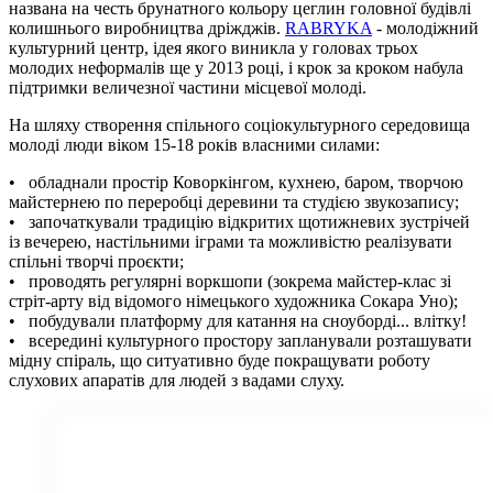
названа на честь брунатного кольору цеглин головної будівлі
колишнього виробництва дріжджів.
RABRYKA
- молодіжний
культурний центр, ідея якого виникла у головах трьох
молодих неформалів ще у 2013 році, і крок за кроком набула
підтримки величезної частини місцевої молоді.
На шляху створення спільного соціокультурного середовища
молоді люди віком 15-18 років власними силами:
• обладнали простір Коворкінгом, кухнею, баром, творчою
майстернею по переробці деревини та студією звукозапису;
• з
апочаткували традицію відкритих щотижневих зустрічей
із вечерею, настільними іграми та можливістю реалізувати
спільні творчі проєкти;
• п
роводять регулярні воркшопи (зокрема майстер-клас зі
стріт-арту від відомого німецького художника Сокара Уно);
• п
обудували платформу для катання на сноуборді... влітку!
• в
середині культурного простору запланували розташувати
мідну спіраль, що ситуативно буде покращувати роботу
слухових апаратів для людей з вадами слуху.