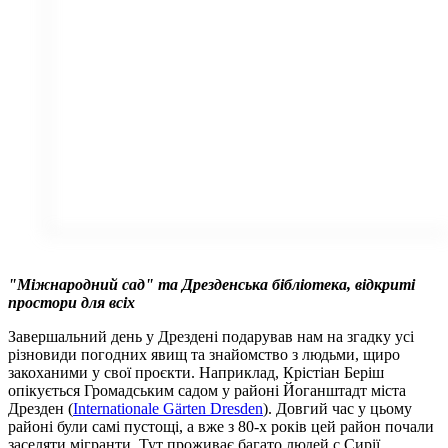
"Міжнародний сад" та Дрезденська бібліотека, відкриті
простори для всіх
Завершальний день у Дрездені подарував нам на згадку усі
різновиди погодних явищ та знайомство з людьми, щиро
закоханими у свої проєкти. Наприклад, Крістіан Бeріш
опікується Громадським садом у районі Йоганштадт міста
Дрезден (
Internationale Gärten Dresden
). Довгий час у цьому
районі були самі пустощі, а вже з 80-х років цей район почали
заселяти мігранти. Тут проживає багато людей с Сирії,