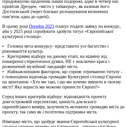
Продовжуємо щоденник нашої подорожі, адже в четвер нас
привітав Дрезден, «місто у табакерці», як називав його
Достоєвський (через близьке розташування визначних
пам‘яток одна до одної).
В цьому році
Dresden 2025
планує подати заявку на конкурс,
аби у 2025 році спробувати здобути титул «Європейської
культурної столиці».
• Головна мета конкурсу- представити усе багатство і
різноманіття культур.
•
Критеріями відбору на даному етапі, на відміну від
поширеної стереотипної думки, НЕ є виключно краса і
розвинений музейний ландшафт міста.
•
Найважливішим фактором, що сприяє отриманню титулу -
є повноцінна відповідь громадян Культурної столиці Європи
на запитання: «Хто ми такі, і що ми хочемо змінити в своєму
місті? Яку користь ми можемо принести Європі?»
Серед інших критеріїв відбору: відповідність проекту
довгостроковій перспективі, цінність для всього
європейського виміру, залученість активних громадян міста до
проєкту, так само як і політична підтримка міста.
Німецьке місто, що здобуде звання Європейської культурної
столиці отримає премію від Євросоюзу - півтора мільйона