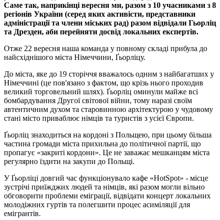
Саме так, наприкінці вересня ми, разом з 10 учасниками з 8
регіонів України (серед яких активісти, представники
адміністрації та члени міських рад) разом відвідали Гьорліц
та Дрезден, аби перейняти досвід локальних експертів.
Отже 22 вересня наша команда у повному складі прибула до
найсхіднішого міста Німеччини, Ґьорліцу.
До міста, яке до 19 сторіччя вважалось одним з найбагатших у
Німеччині (це пов'язано з фактом, що крізь нього проходив
великий торговельний шлях). Ґьорліц оминули майже всі
бомбардування Другої світової війни, тому наразі своїм
автентичним духом та старовинною архітектурою у чудовому
стані місто приваблює німців та туристів з усієї Європи.
Ґьорліц знаходиться на кордоні з Польщею, при цьому більша
частина громади міста прихильна до політичної партії, що
пропагує «закриті кордони». Це не заважає мешканцям міста
регулярно їздити на закупи до Польщі.
У Ґьорліці довгий час функціонувало кафе «HotSpot» - місце
зустрічі приїжджих людей та німців, які разом могли вільно
обговорити проблеми еміграції, відвідати концерт локальних
молодіжних гуртів та полегшити процес асиміляції для
емігрантів.