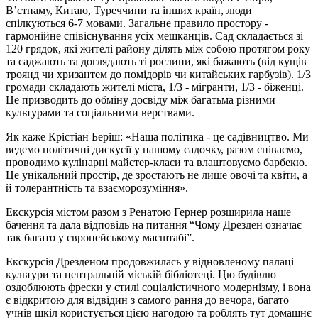
В’єтнаму, Китаю, Туреччини та інших країн, люди
спілкуються 6-7 мовами. Загальне правило простору -
гармонійне співіснування усіх мешканців. Сад складається зі
120 грядок, які жителі району ділять між собою протягом року
та саджають та доглядають ті рослини, які бажають (від кущів
троянд чи хризантем до помідорів чи китайських гарбузів). 1/3
громади складають жителі міста, 1/3 - мігранти, 1/3 - біженці.
Це призводить до обміну досвіду між багатьма різними
культурами та соціальними верствами.
Як каже Крістіан Беріш: «Наша політика - це садівництво. Ми
ведемо політичні дискусії у нашому садочку, разом співаємо,
проводимо кулінарні майстер-класи та влаштовуємо барбекю.
Це унікальний простір, де зростають не лише овочі та квіти, а
й толерантність та взаєморозуміння».
Екскурсія містом разом з Ренатою Гернер розширила наше
бачення та дала відповідь на питання “Чому Дрезден означає
так багато у європейському масштабі”.
Екскурсія Дрезденом продовжилась у відновленому палаці
культури та центральній міській бібліотеці. Цю будівлю
оздоблюють фрески у стилі соціалістичного модернізму, і вона
є відкритою для відвідин з самого рання до вечора, багато
учнів шкіл користується цією нагодою та роблять тут домашнє