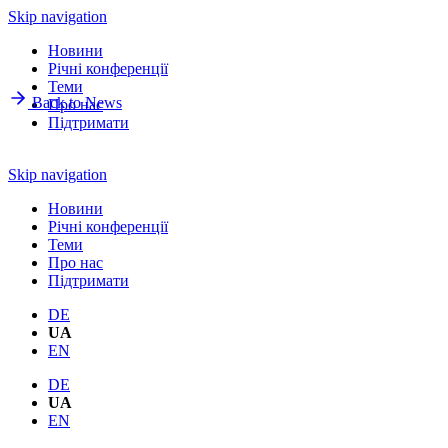
Skip navigation
Новини
Річнi конференції
Теми
Back to News
Про нас
Підтримати
Skip navigation
Новини
Річнi конференції
Теми
Про нас
Підтримати
DE
UA
EN
DE
UA
EN