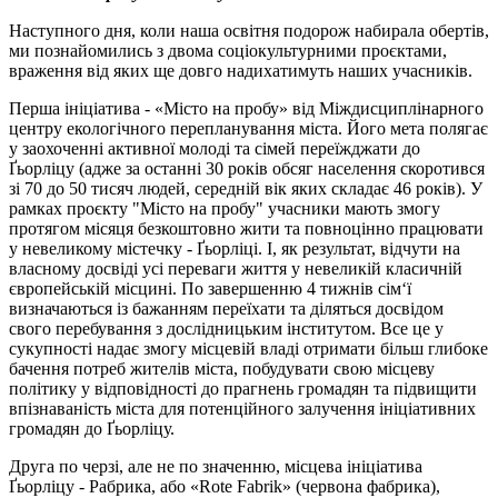
Наступного дня, коли наша освітня подорож набирала обертів,
ми познайомились з двома соціокультурними проєктами,
враження від яких ще довго надихатимуть наших учасників.
Перша ініціатива - «Місто на пробу» від Міждисциплінарного
центру екологічного перепланування міста. Його мета полягає
у заохоченні активної молоді та сімей переїжджати до
Ґьорліцу (адже за останні 30 років обсяг населення скоротився
зі 70 до 50 тисяч людей, середній вік яких складає 46 років). У
рамках проєкту "Місто на пробу" учасники мають змогу
протягом місяця безкоштовно жити та повноцінно працювати
у невеликому містечку - Ґьорліці. І, як результат, відчути на
власному досвіді усі переваги життя у невеликій класичній
європейській місцині. По завершенню 4 тижнів сім‘ї
визначаються із бажанням переїхати та діляться досвідом
свого перебування з дослідницьким інститутом. Все це у
сукупності надає змогу місцевій владі отримати більш глибоке
бачення потреб жителів міста, побудувати свою місцеву
політику у відповідності до прагнень громадян та підвищити
впізнаваність міста для потенційного залучення ініціативних
громадян до Ґьорліцу.
Друга по черзі, але не по значенню, місцева ініціатива
Ґьорліцу - Рабрика, або «Rote Fabrik» (червона фабрика),