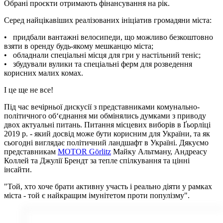
Обрані проєкти отримають фінансування на рік.
Серед найцікавіших реалізованих ініціатив громадяни міста:
• придбали вантажні велосипеди, що можливо безкоштовно
взяти в оренду будь-якому мешканцю міста;
•
обладнали спеціальні місця для гри у настільний теніс;
•
збудували вулики та спеціальні ферм для розведення
корисних малих комах.
І це ще не все!
Під час вечірньої дискусії з представниками комунально-
політичного об‘єднання ми обмінялись думками з приводу
двох актуальні питань. Питання місцевих виборів в Ґьорліці
2019 р. - який досвід може бути корисним для України, та як
сьогодні виглядає політичний ландшафт в Україні. Дякуємо
представникам
MOTOR Görlitz
Майку Альтману, Андреасу
Коллей та Джулії Брендт за тепле спілкування та цінні
інсайти.
"Той, хто хоче брати активну участь і реально діяти у рамках
міста - той є найкращим імунітетом проти популізму".