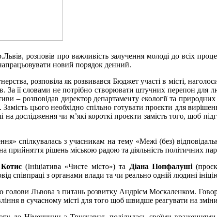
ьвів, розповів про важливість залучення молоді до всіх процесі
о напрацьовувати новий порядок денний.
тнерства, розповіла як розвивався Бюджет участі в місті, нагол
тів. За її словами не потрібно створювати штучних перепон для л
іативи – розповідав директор департаменту екології та природних
 Замість цього необхідно спільно готувати проєкти для вирішенн
і на дослідження чи м’які короткі проєкти замість того, щоб пі
» спілкувалась з учасникам на тему «Межі (без) відповідальнос
на прийняття рішень міською радою та діяльність політичних пар
 Котис
(Ініціатива «Чисте місто») та
Діана Попфалуші
(проєк
довід співпраці з органами влади та чи реально одній людині ініці
го голови Львова з питань розвитку Андрієм Москаленком. Говор
вління в сучасному місті для того щоб швидше реагувати на змін
логу до Німеччини з Трускавця, поділилась своїми враженнями