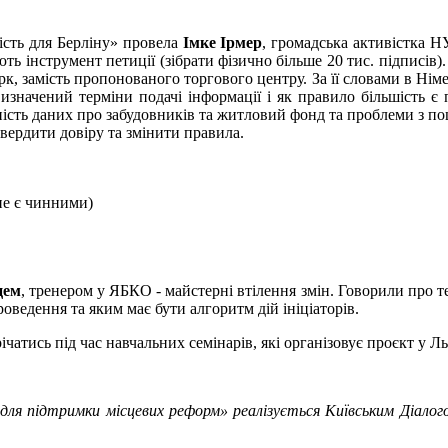
ість для Берліну» провела
Імке Ірмер
, громадська активістка Н
ть інструмент петиції (зібрати фізично більше 20 тис. підписів
, замість пропонованого торгового центру. За її словами в Німеч
визначений терміни подачі інформації і як правило більшість є
утність даних про забудовників та житловий фонд та проблеми з 
твердити довіру та змінити правила.
 не є чинними)
цем
, тренером у ЯБКО - майстерні втілення змін. Говорили про т
оведення та яким має бути алгоритм дій ініціаторів.
чатись під час навчальних семінарів, які організовує проєкт у Ль
для підтримки місцевих реформ» реалізується Київським Діалог