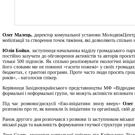
Олег Малець
, директор комунальної установи МолодвіжЦентр.Л
мобілізації та створення точок тяжіння, які дозволяють спільн
Юлія Бойко
, заступниця начальника відділу громадського пар
постійно залучати до обговорення активістів та авторів проєк
тільки 500 підписів. Як спільно реалізовувати екологічні ініц
його словами ми не повинні «гасити пожежі» у своїх громадах.
бюджетах, є грантові програми. Проте часто люди просять грош
років», - наголосив спікер.
Керівниця Західноукраїнського представництва МФ «Відродження
формальні і неформальні групи, чи можуть активісти впливати 
Під час розмови/дискусії «Еко-ініціативи знизу вверх»
Олег
розповіли про те, як виникли їх ініціативи та організації, свій 
Ранок другого дня розпочався з розмови із заступником місько
міської ради та важливість формування гнучкої структури упра
Леся Соляк, учасниця навчальної поїздки від Київського Діа