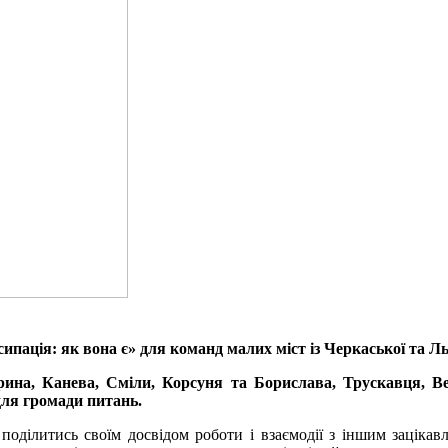
пація: як вона є» для команд малих міст із Черкаської та Ль
ирина, Канева, Сміли, Корсуня та Борислава, Трускавця,
для громади питань.
и
поділитись своїм
досвід
ом
роботи і взаємодії з іншим зацікав