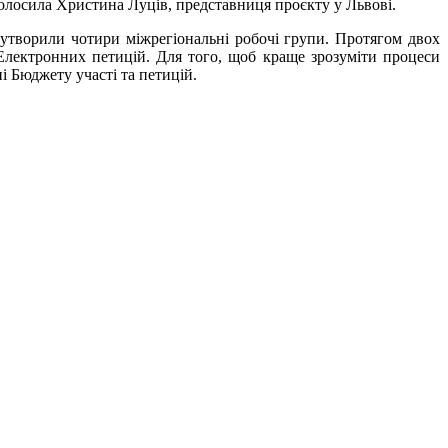
олосила Христина Луців, представниця проєкту у Львові.
 утворили чотири міжрегіональні робочі групи. Протягом двох
Електронних петицій. Для того, щоб краще зрозуміти процеси
і Бюджету участі та петицій.