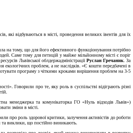
в, які відбуваються в місті, проведення великих івентів для їх
осила на тому, що для його ефективного функціонування потрібно
юдей. Саме тому для петицій у майже мільйонному місті є поріг
 ресурсів Львівської облдержадміністрації
Руслан Гречаник
. За
я екологічних проблем, а не наслідків. «Є кошти передбачені в
дготувати програму з чіткими кроками вирішення проблем на 3-5
ті». Говорили про те, яку роль в суспільстві відіграють різні
тій.
тна менеджерка та комунікаторка ГО «Нуль відходів Львів»)
ювати зміни в місті.
или про роль здорової критики, залучення активістів до роботи
и та виклики, що постійно виникають.
 та розповіла про досвід, який можна використати в розвитку