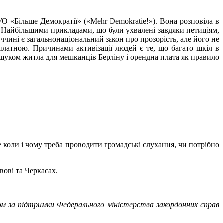
УО «Більше Демократії» («Mehr Demokratie!»). Вона розповіла в
). Найбільшими прикладами, що були ухвалені завдяки петиціям,
чині є загальнонаціональний закон про прозорість, але його не
 платною. Причинами активізації людей є те, що багато шкіл в
пошуком житла для мешканців Берліну і орендна плата як правило
е коли і чому треба проводити громадські слухання, чи потрібно
вові та Черкасах.
ом за підтримки Федерального міністерства закордонних справ