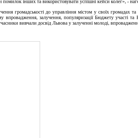
помилок інших та використовувати успішні кейси колег», - наг
чення громадськості до управління містом у своїх громадах та
у впровадження, залучення, популяризації Бюджету участі та 
 учасники вивчали досвід Львова у залученні молоді, впровадженн