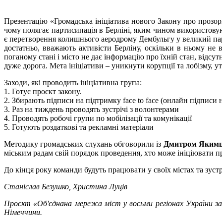
Презентацію «Громадська ініціатива нового Закону про прозор
чому полягає партисипація в Берліні, яким чином використовую
є перетворення колишнього аеродрому Дембульгу у великий парк
достатньо, вважають активісти Берліну, оскільки в ньому не 
поганому стані і місто не дає інформацію про їхній стан, відс
дуже дорога. Мета ініціативи – уникнути корупції та лобізму, у
Заходи, які проводить ініціативна група:
1. Готує проєкт закону.
2. Збирають підписи на підтримку face to face (онлайн підписи
3. Раз на тиждень проводять зустрічі з волонтерами
4. Проводять робочі групи по мобілізації та комунікації
5. Готують роздаткові та рекламні матеріали
Методику громадських слухань обговорили із
Дмитром Яким
міським радам свій порядок проведення, хто може ініціювати пр
До кінця року команди будуть працювати у своїх містах та зустрі
Станіслав Безушко, Христина Луців
Проєкт «Об'єднана мережа міст у восьми регіонах України за
Німеччини.