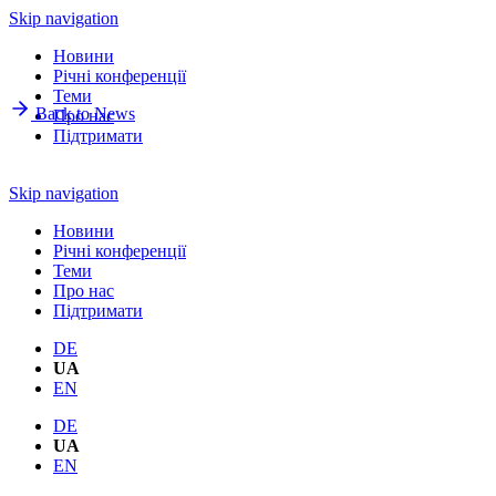
Skip navigation
Новини
Річнi конференції
Теми
Back to News
Про нас
Підтримати
Skip navigation
Новини
Річнi конференції
Теми
Про нас
Підтримати
DE
UA
EN
DE
UA
EN