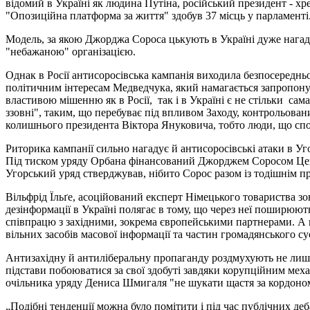
відомий в Україні як людина Путіна, російський президент - х
"Опозиційна платформа за життя" здобув 37 місць у парламенті
Модель, за якою Джорджа Сороса цькують в Україні дуже нагаду
"небажаною" організацією.
Однак в Росії антисоросівська кампанія виходила безпосередньо
політичним інтересам Медведчука, який намагається запропону
властивою мішенню як в Росії,
так і в Україні є не стільки
сама
ззовні", таким, що перебуває під впливом Заходу, контрольован
колишнього президента Віктора Януковича, тобто люди, що спод
Риторика кампанії сильно нагадує й антисоросівські атаки в Уг
Під тиском уряду Орбана фінансований Джорджем Соросом Цент
Угорський уряд стверджував, нібито Сорос разом із тодішнім 
Вільфрід Їльґе, асоційований експерт Німецького товариства з
дезінформації в Україні полягає в тому, що через неї поширюют
співпрацю з західними, зокрема європейськими партнерами. А щ
вільних засобів масової інформації та частин громадянського с
Антизахідну й антиліберальну пропаганду роздмухують не лише 
підстави побоюватися за свої здобуті завдяки корупційним меха
очільника уряду Дениса Шмигаля "не шукати щастя за кордоном
„Подібні тенденції можна було помітити і під час публічних де