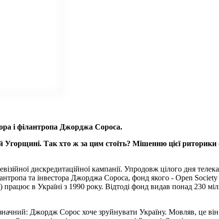
тора і філантропа Джорджа Сороса.
 й Угорщині. Так хто ж за цим стоїть? Мішенню цієї риторики
левізійної дискредитаційної кампанії. Упродовж цілого дня теле
нтропа та інвестора Джорджа Сороса, фонд якого - Open Society 
) працює в Україні з 1990 року. Відтоді фонд видав понад 230 міл
ачний: Джордж Сорос хоче зруйнувати Україну. Мовляв, це він с