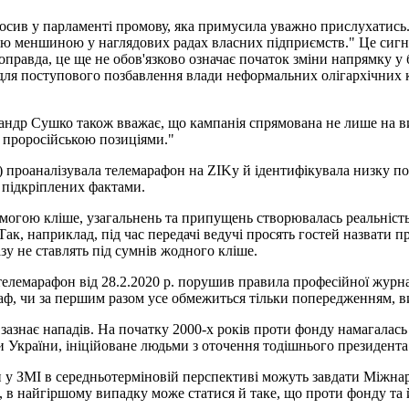
осив у парламенті промову, яка примусила уважно прислухатись. 
ою меншиною у наглядових радах власних підприємств." Це сигнал
оправда, це ще не обов'язково означає початок зміни напрямку у 
для поступового позбавлення влади неформальних олігархічних к
др Сушко також вважає, що кампанія спрямована не лише на вибо
а проросійською позиціями."
 проаналізувала телемарафон на ZIKу й ідентифікувала низку по
 підкріплених фактами.
могою кліше, узагальнень та припущень створювалась реальність,
ак, наприклад, під час передачі ведучі просять гостей назвати п
зу не ставлять під сумнів жодного кліше.
елемарафон від 28.2.2020 р. порушив правила професійної журна
аф, чи за першим разом усе обмежиться тільки попередженням, в
знає нападів. На початку 2000-х років проти фонду намагалась б
и України, ініційоване людьми з оточення тодішнього президент
 у ЗМІ в середньотерміновій перспективі можуть завдати Міжна
, в найгіршому випадку може статися й таке, що проти фонду та 