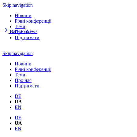
Skip navigation
Новини
Річнi конференції
Теми
Back to News
Про нас
Підтримати
Skip navigation
Новини
Річнi конференції
Теми
Про нас
Підтримати
DE
UA
EN
DE
UA
EN