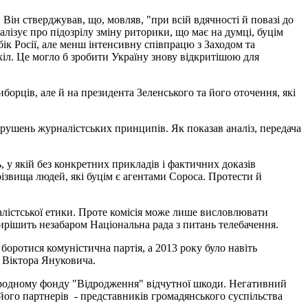
Він стверджував, що, мовляв, "при всій вдячності й повазі до
ізує про підозрілу зміну риторики, що має на думці, буцім
бік Росії, але менш інтенсивну співпрацю з Заходом та
іл. Це могло б зробити Україну знову відкритішою для
рців, але й на президента Зеленського та його оточення, які
рушень журналістських принципів. Як показав аналіз, передача
 у якій без конкретних прикладів і фактичних доказів
різвища людей, які буцім є агентами Сороса. Протести й
лістської етики. Проте комісія може лише висловлювати
ирішить незабаром Національна рада з питань телебачення.
оротися комуністична партія, а 2013 року було навіть
а Віктора Януковича.
родному фонду "Відродження" відчутної шкоди. Негативний
його партнерів
- представників громадянського суспільства