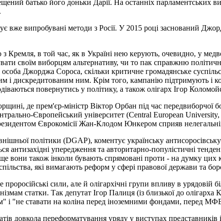
рещений батько його доньки Дарії. На останніх парламентських в
.
є вже випробувані методи з Росії. У 2015 році заснований Джорд
 з Кремля, в той час, як в Україні нею керують, очевидно, у мед
вати своїм виборцям альтернативу, чи то пак справжню політичн
 особа Джорджа Сороса, скільки критичне громадянське суспільс
им і дискредитованим ним. Крім того, кампанію підтримують і ко
іваються повернутись у політику, а також олігарх Ігор Коломой
орщині, де прем'єр-міністр Віктор Орбан під час передвиборчої 
рально-Європейський університет (Central European University
президентом Єврокомісії Жан-Клодом Юнкером сприяв нелегальній
овнішньої політики (DGAP), коментує українську антисоросівськ
ься антизахідні упередження та авторитарно-популістичні тенденц
е вони також інколи бувають спрямовані проти - на думку цих кри
успільства, які вимагають реформ у сфері правової держави та бор
проросійські сили, але й олігархічні групи впливу в урядовій бі
нізмам статки. Так депутат Ігор Палиця (із близької до олігарха
" і "не ставати на коліна перед іноземними фондами, перед МФВ
батів довкола переформатування уряду у виступах представників 