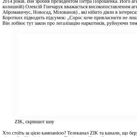
2014 років. Він зробив президентом Петра Порошенка. Його аген
колишній) Олексій Гончарук вважається високопоставленим аген
Абромавичус, Новосад, Мілованов) , які нібито діяли в інтереса
Коротких підводить підсумок: „Сорос хоче привласнити не лише 
Він лобіює тут закон про легалізацію наркотиків, руйнуючи тим 
ZIK, скріншот шоу
Хто стоїть за цією кампанією? Телеканал ZIK та канали, що беру