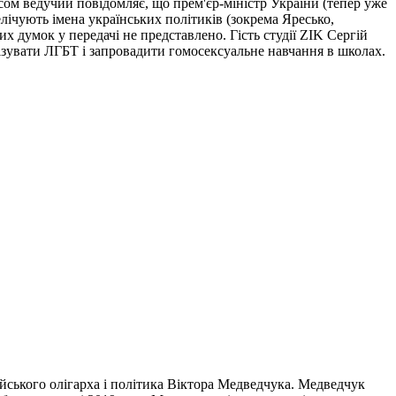
осом ведучий повідомляє, що прем'єр-міністр України (тепер уже
ічують імена українських політиків (зокрема Яресько,
их думок у передачі не представлено. Гість студії ZIK Сергій
имізувати ЛГБТ і запровадити гомосексуальне навчання в школах.
ського олігарха і політика Віктора Медведчука. Медведчук