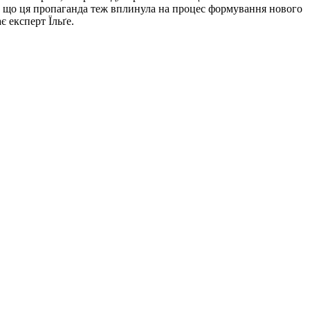
, що ця пропаганда теж вплинула на процес формування нового
 експерт Їльґе.