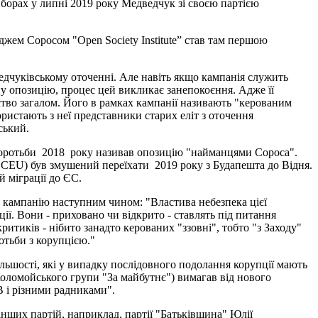
иборах у липні 2019 року Медведчук зі своєю партією
жем Соросом "Open Society Institute” став там першою
ведчуківському оточенні. Але навіть якщо кампанія служить
у опозицію, процес цей викликає занепокоєння. Адже її
тво загалом. Його в рамках кампанії називають "керованим
ристають з неї представники старих еліт з оточення
ський.
боротьби
2018
року називав опозицію "найманцями Сороса".
, CEU) був змушений переїхати
2019 року з Будапешта до Відня.
 міграції до ЄС.
у кампанію наступним чином: "Властива небезпека цієї
ії. Вони - приховано чи відкрито - ставлять під питання
тиків - нібито занадто керованих "ззовні", тобто "з Заходу"
отьби з корупцією."
льшості, які у випадку послідовного подолання корупції мають
 Коломойського групи "За майбутнє") вимагав від нового
 і різними радниками".
інших партій, наприклад, партії "Батьківщина" Юлії