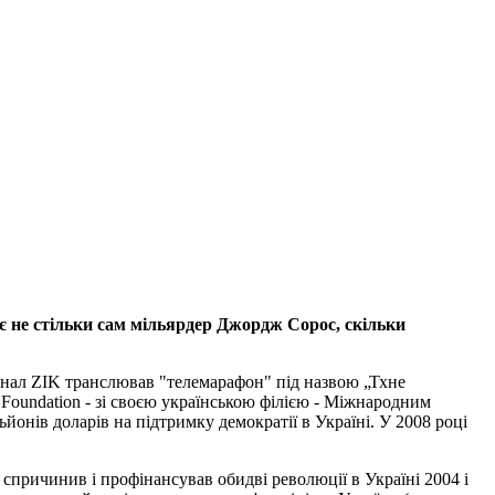
 є не стільки сам мільярдер Джордж Сорос, скільки
канал ZIK транслював "телемарафон" під назвою „Тхне
Foundation - зі своєю українською філією - Міжнародним
ьйонів доларів на підтримку демократії в Україні. У 2008 році
причинив і профінансував обидві революції в Україні 2004 і