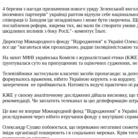
4 березня з нагоди призначення нового уряду Зеленський вигол
іноземних партнерів" українці раптом відчули себе національн
співпраця із Заходом іде незадовільно і може бути скорочена. Щ
послаблення реформ, зокрема тих, які мали би створити умови 
шкідливих впливів з боку Росії,"- коментує Їльґе.
Директор Міжнародного фонду "Відродження" в Україні Олексан
все ще "вагаються між прозахідною, радше ізоляціоністською т
На запит МФВ українська Комісія з журналістської етики (КЖЕ)
ґрунтувалася суто на припущеннях та оціночних судженнях, не
Телевізійники застосували класичні засоби пропаганди: за допо
формувалось враження, нібито Україною керують з-за кордону. Т
заперечення
не приймаються. Натомість ведучі практично ні ра
КЖЕ у своєму аналітичному дослідженні дійшла висновку, що т
рекомендації. Чи заплатить телеканал за цю дезінформацію штр
Це вже не вперше Міжнародний фонд "Відродження" в Україні за
розслідування через нібито втручання фонду у внутрішні справ
Олександр Сушко побоюється, що переважно негативні сюжети
імідж організації поширюють і в соціальних мережах. Крім того