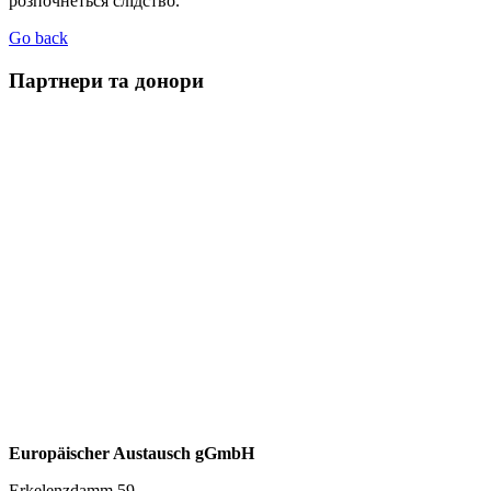
розпочнеться слідство.
Go back
Партнери та донори
Europäischer Austausch gGmbH
Erkelenzdamm 59