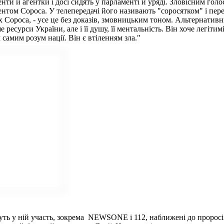
ти й агентки і досі сидять у парламенті й уряді. Зловісним гол
том Сороса. У телепередачі його називають "соросятком" і перел
х Сороса, - усе це без доказів, змовницьким тоном. Альтернативн
ресурси України, але і її душу, її ментальність. Він хоче легіт
самим розум нації. Він є втіленням зла."
ть у ній участь, зокрема
NEWSONE і 112, наближені до проросій