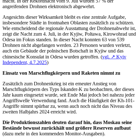
macht. In der Rekordnacht vom 9. Juli wurden 57 % der
angreifenden Drohnen elektronisch abgewehrt.
Angesichts dieser Wirksamkeit bleibt es eine zentrale Aufgabe,
insbesondere Städte in frontnahen Oblasten zusätzlich zu schützen.
Wie entscheidend die regionale Ausstattung der Drohnenabwehr ist,
zeigt die Nacht zum 4. Juli, in der Kyjiw, Poltawa, Kirowohrad und
Odesa im Fokus standen. In dieser Nacht konnten 63 von 539
Drohnen nicht abgefangen werden. 23 Personen wurden verletzt,
auch ein Gebäude der polnischen Botschaft in Kyjiw und das
chinesische Konsulat in Odesa wurden getroffen. (
vgl. ↗ Kyiv
Independent, 4.7.2025
)
Einsatz von Marschflugkörpern und Raketen nimmt zu
Zusätzlich zum Drohnenkrieg ist ein erneuter Anstieg von
Marschflugkörpern des Typs Iskander-K zu beobachten, der dieses
Jahr kaum eingesetzt wurde, seit Ende Mai jedoch bei nahezu jeder
Angriffswelle Verwendung fand. Auch die Häufigkeit der Kh-101-
Angriffe nimmt spürbar zu, wenn auch noch nicht das Niveau des
zweiten Halbjahrs 2024 erreicht wird.
Die Produktionszahlen deuten darauf hin, dass Moskau seine
Bestände bewusst zurückhält und größere Reserven aufbaut
(dazu mehr in den kommenden Monitor-Ausgaben).