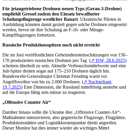
Für jetangetriebene Drohnen neuen Typs (Geran-3-Drohne)
empfiehlt Gressel zudem den
Einsatz bewaffneter
Schulungsflugzeuge westlicher Bauart
. Ukrainische Piloten in
Ausbildung könnten damit gezielt gegen solche Drohnen eingesetzt
werden, bevor sie ihre Schulung an F-16- oder Mirage-
Kampfflugzeugen fortsetzen.
Russische Produktionsspitzen noch nicht erreicht
Die im Juni veröffentlichten Geheimdiensteinschätzungen von 150–
170 produzierten russischen Drohnen pro Tag (
↗ ISW, 28.6.2025
)
scheinen überholt zu sein. Aktuelle Verbrauchsmittelwerte und eine
Juli-Spitze deuten sogar auf 175–210 Drohnen täglich hin.
Bundeswehr-Generalmajor Christian Freuding warnt vor
Angriffswellen von bis zu 2.000 Drohnen. (
↗ Nachgefragt,
19.7.2025
) Eine Dimension, die Russland mittelfristig anstrebe und
auf die Europa fähig sein müsse zu reagieren.
„Offensive Counter Air“
Darüber hinaus sollte die Ukraine ihre „Offensive Counter-Air“-
Maßnahmen intensivieren, also gegnerische Flugzeuge, Flugplätze,
Produktionsstätten und Logistikknotenpunkte direkt angreifen.
Dieser Monitor hat dies immer wieder als wichtiges Mittel