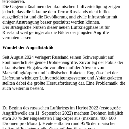
terrorisieren.
Die Gegenmaßnahmen der ukrainischen Luftverteidigung zeigen
jedoch, dass die Ukraine dem Terror Russlands nicht hilflos
ausgeliefert ist und die Bevölkerung und zivile Infrastruktur mit
einiger Anstrengung besser geschützt werden können.
Der strategische Nutzen dieser neuen Luftkriegphase ist für
Russland weit geringer als die Bilder der jüngsten Angriffe
vermuten lassen.
Wandel der Angriffstaktik
Seit August 2024 verlagert Russland seinen Schwerpunkt auf
kontinuierlich steigende Drohnenangriffe. Zuvor lag der Fokus der
ukrainischen Flugabwehr vor allem auf der Abwehr von
Marschflugkörpern und ballistischen Raketen. Engpässe bei der
Lieferung wichtiger Luftverteidigungssysteme und Abfangraketen
stellten dabei die größte Herausforderung dar. Eine Problematik, die
auch weiterhin besteht.
Zu Beginn des russischen Luftkriegs im Herbst 2022 (erste große
Angriffswelle am 11. September 2022) machten Drohnen lediglich
etwa 30 % der eingesetzten Flugkörper aus (maximal 400–600
Drohnen pro Monat). Heute entfallen rund 95 % der russischen
Luftangriffe gegen zivile Ziele auf den Einsatz von