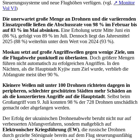
Steuerungssysteme und neue Flughöhen verfügen. (vgl.
↗ Monitor
Vol VI
)
Die unerwartet große Menge an Drohnen und die variierenden
Einsatzprofile ließen die Abschussrate von 98 % im Februar bis
auf 83 % im Mai absinken.
Eine Erholung setzte Mitte Juni ein
(86 %), gefolgt von 89 % im Juli. Dennoch liegt das Jahresmittel
2025 (88 %) weiterhin unter dem Wert von 2024 (93 %).
Moskau setzt auf große Angriffswellen gegen wenige Ziele, um
die Flugabwehr punktuell zu überlasten
. Doch größere Mengen
führen nicht automatisch zu erfolgreichen Angriffen. In den
Nächten, als die Hauptstadt Kyjiw zum Ziel wurde, verblieb die
Abfangrate meist über 90 %.
Kleinere Wellen mit unter 100 Drohnen richteten dagegen in
peripheren, schlechter geschützten Städten mehr Schäden an
als die konzertierten Angriffe auf die Hauptstadt
. Selbst beim
Großangriff vom 9. Juli konnten 98 % der 728 Drohnen unschädlich
gemacht oder abgefangen werden.
Der Erfolg der ukrainischen Drohnenabwehr beruht nicht nur auf
verbesserten Abfangverfahren, sondern maßgeblich auf
Elektronischer Kriegsführung (EW)
, die russische Drohnen
durch gezielte Störsignale bereits auf dem Flug steuerungsunfähig