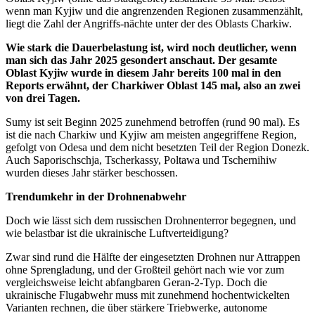
wenn man Kyjiw und die angrenzenden Regionen zusammenzählt,
liegt die Zahl der Angriffs-nächte unter der des Oblasts Charkiw.
Wie stark die Dauerbelastung ist, wird noch deutlicher, wenn
man sich das Jahr 2025 gesondert anschaut. Der gesamte
Oblast Kyjiw wurde in diesem Jahr bereits 100 mal in den
Reports erwähnt, der Charkiwer Oblast 145 mal, also an zwei
von drei Tagen.
Sumy ist seit Beginn 2025 zunehmend betroffen (rund 90 mal). Es
ist die nach Charkiw und Kyjiw am meisten angegriffene Region,
gefolgt von Odesa und dem nicht besetzten Teil der Region Donezk.
Auch Saporischschja, Tscherkassy, Poltawa und Tschernihiw
wurden dieses Jahr stärker beschossen.
Trendumkehr in der Drohnenabwehr
Doch wie lässt sich dem russischen Drohnenterror begegnen, und
wie belastbar ist die ukrainische Luftverteidigung?
Zwar sind rund die Hälfte der eingesetzten Drohnen nur Attrappen
ohne Sprengladung, und der Großteil gehört nach wie vor zum
vergleichsweise leicht abfangbaren Geran-2-Typ. Doch die
ukrainische Flugabwehr muss mit zunehmend hochentwickelten
Varianten rechnen, die über stärkere Triebwerke, autonome