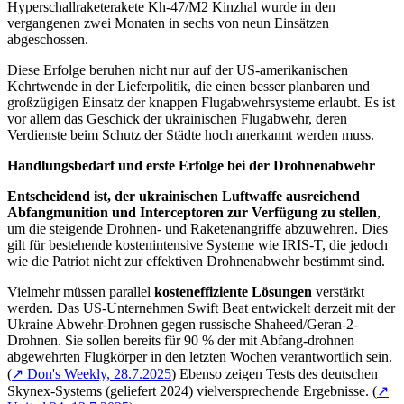
Hyperschallraketerakete Kh-47/M2 Kinzhal wurde in den
vergangenen zwei Monaten in sechs von neun Einsätzen
abgeschossen.
Diese Erfolge beruhen nicht nur auf der US-amerikanischen
Kehrtwende in der Lieferpolitik, die einen besser planbaren und
großzügigen Einsatz der knappen Flugabwehrsysteme erlaubt. Es ist
vor allem das Geschick der ukrainischen Flugabwehr, deren
Verdienste beim Schutz der Städte hoch anerkannt werden muss.
Handlungsbedarf und erste Erfolge bei der Drohnenabwehr
Entscheidend ist, der ukrainischen Luftwaffe ausreichend
Abfangmunition und Interceptoren zur Verfügung zu stellen
,
um die steigende Drohnen- und Raketenangriffe abzuwehren. Dies
gilt für bestehende kostenintensive Systeme wie IRIS-T, die jedoch
wie die Patriot nicht zur effektiven Drohnenabwehr bestimmt sind.
Vielmehr müssen parallel
kosteneffiziente Lösungen
verstärkt
werden. Das US-Unternehmen Swift Beat entwickelt derzeit mit der
Ukraine Abwehr-Drohnen gegen russische Shaheed/Geran-2-
Drohnen. Sie sollen bereits für 90 % der mit Abfang-drohnen
abgewehrten Flugkörper in den letzten Wochen verantwortlich sein.
(
↗ Don's Weekly, 28.7.2025
) Ebenso zeigen Tests des deutschen
Skynex-Systems (geliefert 2024) vielversprechende Ergebnisse. (
↗