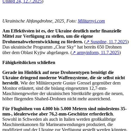
United 24, 12.7.2025
)
Ukrainische Abfangdrohne, 2025, Foto:
Militarnyi.com
Am Effektivsten ist es, der Ukraine deutlich mehr finanzielle
Mittel zur Verfügung zu stellen, um die eigene
Drohnenabwehrentwicklung zu fördern.
(
↗ Suspilne, 11.7.2025
)
Das ukrainische Programm „Clear Sky“ hat bereits 650 Drohnen
über dem Oblast Kyjiw abgefangen. (
↗ armyinform, 11.7.2025
)
Fähigkeitslücken schließen
Gerade im Hinblick auf neue Drohnentypen benötigt die
Ukraine dringend moderne Waffensysteme, die sie selbst nicht
herstellt
. Wie der Militärexperte Gustav Gressel gegenüber dem
Monitor erläutert, sind die bislang eingesetzten 12,7-mm-
Maschinengewehre der ukrainischen Streitkräfte gegen die neuen,
höher fliegenden Shahed-Drohnen nicht mehr ausreichend.
Für Flughöhen von 4.000 bis 5.000 Metern sind mindestens 35-
mm-, idealerweise aber 76,2-mm-Geschütze erforderlich
.
Sowohl in Schweden als auch in Italien werden großkalibrige
Maschinenkanonen für Marineanwendungen produziert, die
modifiziert und der Ukraine zur Verfügung gestellt werden könnten.