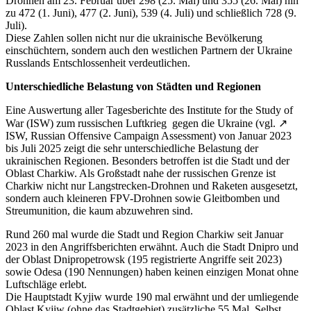
Drohnen am 23. Februar über 298 (25. Mai) und 355 (26. Mai) hin
zu 472 (1. Juni), 477 (2. Juni), 539 (4. Juli) und schließlich 728 (9.
Juli).
Diese Zahlen sollen nicht nur die ukrainische Bevölkerung
einschüchtern, sondern auch den westlichen Partnern der Ukraine
Russlands Entschlossenheit verdeutlichen.
Unterschiedliche Belastung von Städten und Regionen
Eine Auswertung aller Tagesberichte des Institute for the Study of
War (ISW) zum russischen Luftkrieg gegen die Ukraine (vgl. ↗
ISW, Russian Offensive Campaign Assessment) von Januar 2023
bis Juli 2025 zeigt die sehr unterschiedliche Belastung der
ukrainischen Regionen. Besonders betroffen ist die Stadt und der
Oblast Charkiw. Als Großstadt nahe der russischen Grenze ist
Charkiw nicht nur Langstrecken-Drohnen und Raketen ausgesetzt,
sondern auch kleineren FPV-Drohnen sowie Gleitbomben und
Streumunition, die kaum abzuwehren sind.
Rund 260 mal wurde die Stadt und Region Charkiw seit Januar
2023 in den Angriffsberichten erwähnt. Auch die Stadt Dnipro und
der Oblast Dnipropetrowsk (195 registrierte Angriffe seit 2023)
sowie Odesa (190 Nennungen) haben keinen einzigen Monat ohne
Luftschläge erlebt.
Die Hauptstadt Kyjiw wurde 190 mal erwähnt und der umliegende
Oblast Kyjiw (ohne das Stadtgebiet) zusätzliche 55 Mal. Selbst