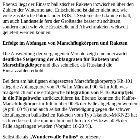
Ebenso liegt der Einsatz ballistischer Raketen inzwischen über den
Zahlen der Wintermonate. Entscheidend ist daher nicht nur, wie
viele zusätzliche Patriot- oder IRIS-T-Systeme die Ukraine erhält,
um auch Landesteile fern der Großstädte besser zu schützen,
sondern auch wie viele Ersatzteile und Abwehrraketen weltweit
geliefert werden können.
Erfolge im Abfangen von Marschflugkörpern und Raketen
Die Auswertung der vergangenen Monate zeigt eine unerwartet
deutliche Steigerung der Abfangraten für Raketen und
Marschflugkörper
und dies schneller, als Russland die
Einsatzzahlen erhöht.
Bei dem am häufigsten eingesetzten Marschflugkörpertyp Kh-101
stieg die Abfangquote von 70 % im März auf 90 % im Juli, was
maßgeblich auf die erfolgreiche
Integration von F-16-Kampfjets
in die Flugabwehr
zurückzuführen ist. Ebenso konnten die Kalibr-
Marschflugkörper im Juli in über 90 % der Fälle abgefangen werden
(April: 60 %) und auch selbst die Verteidigung gegen die schwer
abzufangenen ballistischen Raketen vom Typ Iskander-M/KN23 hat
sich verbessert, die nun im Juni und Juli in 35 % bzw. 50 % der
Fälle abgefangen wurden (Vorjahr: 10-20 %).
Selbst die als
„Wunderwaffe Putins“
gepriesene