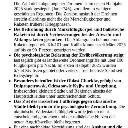
Die Zahl nicht abgefangener Drohnen ist im ersten Halbjahr
2025 stark gestiegen (Juni: 745), vor allem in weniger
geschützten Regionen. Die Zerstörungskraft der Drohnen
erreicht allerdings nicht die der Marschflugkörper und
Raketen früherer Kriegsphasen.
Die Bedrohung durch Marschflugkörper und ballistische
Raketen ist durch Verbesserungen bei der Abwehr und
Abfangraketen gesunken
. Die Abfangraten bei modernen
Raketentypen wie Kh-101 und Kalibr konnten seit März 2025
auf bis zu 90 Prozent gesteigert werden.
Die psychologische Belastung der Zivilbevölkerung steigt
:
fast täglich gibt es landesweite Drohnenangriffe mit über 100
Flugkörpern pro Nacht. Im ersten Halbjahr 2025 wurden
6.754 Zivilisten getötet oder verletzt – der höchste Stand seit
Kriegsbeginn.
Besonders betroffen ist der Oblast Charkiw, gefolgt von
Dnipropetrowsk, Odesa sowie Kyjiw und Umgebung
.
Insbesondere kleinere Städte und Regionen abseits der
Hauptstadt leiden unter unzureichendem Schutz.
Das Ziel des russischen Luftkriegs gegen ukrainische
Städte bleibt primär die psychologische Zermürbung
. Die
ukrainische Widerstandsfähigkeit wurde jedoch nicht
entscheidend gebrochen und der militärische Nutzen der
neuen Angriffswellen bleibt begrenzt.
Für eine nachhaltige Verteidigung sind der
Ausbau und die