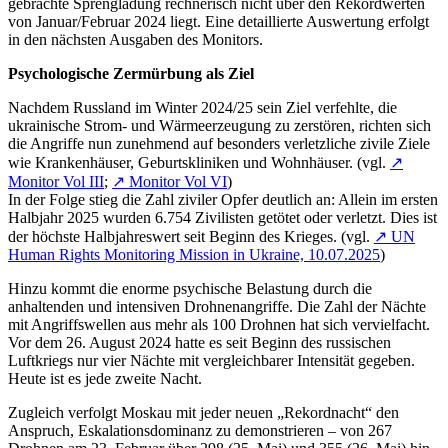
gebrachte Sprengladung rechnerisch nicht über den Rekordwerten
von Januar/Februar 2024 liegt. Eine detaillierte Auswertung erfolgt
in den nächsten Ausgaben des Monitors.
Psychologische Zermürbung als Ziel
Nachdem Russland im Winter 2024/25 sein Ziel verfehlte, die
ukrainische Strom- und Wärmeerzeugung zu zerstören, richten sich
die Angriffe nun zunehmend auf besonders verletzliche zivile Ziele
wie Krankenhäuser, Geburtskliniken und Wohnhäuser. (vgl.
↗
Monitor Vol III
;
↗ Monitor Vol VI
)
In der Folge stieg die Zahl ziviler Opfer deutlich an: Allein im ersten
Halbjahr 2025 wurden 6.754 Zivilisten getötet oder verletzt. Dies ist
der höchste Halbjahreswert seit Beginn des Krieges. (vgl.
↗ UN
Human Rights Monitoring Mission in Ukraine, 10.07.2025
)
Hinzu kommt die enorme psychische Belastung durch die
anhaltenden und intensiven Drohnenangriffe. Die Zahl der Nächte
mit Angriffswellen aus mehr als 100 Drohnen hat sich vervielfacht.
Vor dem 26. August 2024 hatte es seit Beginn des russischen
Luftkriegs nur vier Nächte mit vergleichbarer Intensität gegeben.
Heute ist es jede zweite Nacht.
Zugleich verfolgt Moskau mit jeder neuen „Rekordnacht“ den
Anspruch, Eskalationsdominanz zu demonstrieren – von 267