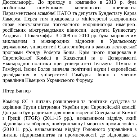
Дюссельдорфі. До приходу в компанію в 2013 р. була
особистим помічником колишнього президента
Парламентської асамблеї НАТО та депутата Бундестагу Карла
Ламерса. Перед тим працювала в міністерстві закордонних
справ консультантом тогочасного координатора німецько-
російських міжгрумадських відносин, депутата Бундестагу
Андреаса Шокенхоффа. З 2008 по 2010 рр. була запрошеним
викладачем з міжнародних відносин в Уральському
державному університеті Єкатеринбурга в рамках лекторської
програми Фонду Роберта Боша. Крім цього працювала в
Європейської Комісії в Казахстані та в Департаменті
міжнародної політики при університеті Гельмута Шмідта в
Гамбурзі. Івонн Болов вивчала політичні науки і європейські
дослідження в університеті Гамбурга. Івонн є членом
правління Німецько-Українського Форуму.
Пітер Вагнер
Комісар ЄС з питань розширення та політики сусідства та
керівник Групи підтримки України при Європейській комісії.
До цього був радником для новоствореної Спеціальної Комісії
з Греції (TFGR) (2011-15 рр.), начальником відділу, який
відповідав за оборону, повітроплавну і морську промисловість
(2010-11 рр.), начальником відділу Головного управління з
питань підприємництва та промисловості, де відповідав за