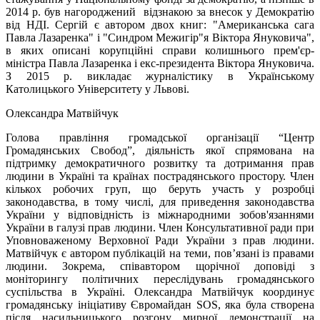
2014 р. був нагороджений відзнакою за внесок у Демократію
від НДІ. Сергій є автором двох книг: "Американська сага
Павла Лазаренка" і "Синдром Межигір"я Віктора Януковича",
в яких описані корупційні справи колишнього прем'єр-
міністра Павла Лазаренка і екс-президента Віктора Януковича.
З 2015 р. викладає журналістику в Українському
Католицького Університету у Львові.
Олександра Матвійчук
Голова правління громадської організації “Центр
Громадянських Свобод”, діяльність якої спрямована на
підтримку демократичного розвитку та дотримання прав
людини в Україні та країнах пострадянського простору. Член
кількох робочих груп, що беруть участь у розробці
законодавства, в тому числі, для приведення законодавства
України у відповідність із міжнародними зобов'язаннями
України в галузі прав людини. Член Консультативної ради при
Уповноваженому Верховної Ради України з прав людини.
Матвійчук є автором публікацій на теми, пов’язані із правами
людини. Зокрема, співавтором щорічної доповіді з
моніторингу політичних переслідувань громадянського
суспільства в Україні. Олександра Матвійчук координує
громадянську ініціативу Євромайдан SOS, яка була створена
після насильницького розгону мирної демонстрації на