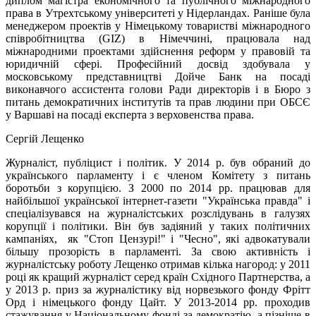
диплом магістра економічного та публічного міжнародного
права в Утрехтському університеті у Нідерландах. Раніше була
менеджером проектів у Німецькому товаристві міжнародного
співробітництва (GIZ) в Німеччині, працювала над
міжнародними проектами здійснення реформ у правовій та
юридичній сфері. Професійний досвід здобувала у
московському представництві Дойче Банк на посаді
виконавчого ассистента голови Ради директорів і в Бюро з
питань демократичних інститутів та прав людини при ОБСЄ
у Варшаві на посаді експерта з верховенства права.
Сергій Лещенко
Журналіст, публіцист і політик. У 2014 р. був обраний до
українського парламенту і є членом Комітету з питань
боротьби з корупцією. З 2000 по 2014 рр. працював для
найбільшої української інтернет-газети "Українська правда" і
спеціалізувався на журналістських розслідувань в галузях
корупції і політики. Він був задіяний у таких політичних
кампаніях, як "Стоп Цензурі!" і "Чесно", які адвокатували
більшу прозорість в парламенті. За свою активність і
журналістську роботу Лещенко отримав кілька нагород: у 2011
році як кращий журналіст серед країн Східного Партнерства, а
у 2013 р. приз за журналістику від норвезького фонду Фрітт
Орд і німецького фонду Цайт. У 2013-2014 рр. проходив
стажування у Національному фонді за демократію, а пізніше в