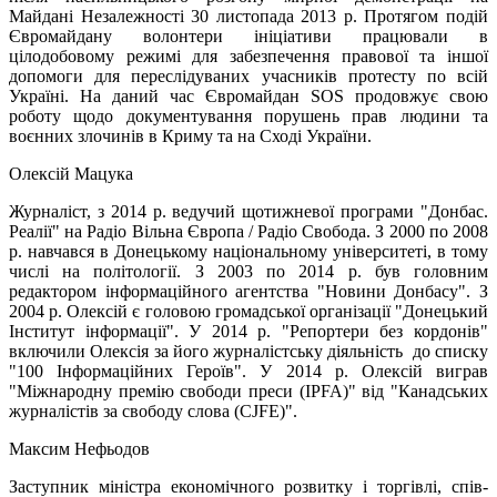
Майдані Незалежності 30 листопада 2013 р. Протягом подій
Євромайдану волонтери ініціативи працювали в
цілодобовому режимі для забезпечення правової та іншої
допомоги для переслідуваних учасників протесту по всій
Україні. На даний час Євромайдан SOS продовжує свою
роботу щодо документування порушень прав людини та
воєнних злочинів в Криму та на Сході України.
Олексій Мацука
Журналіст, з 2014 р. ведучий щотижневої програми "Донбас.
Реалії" на Радіо Вільна Європа / Радіо Свобода. З 2000 по 2008
р. навчався в Донецькому національному університеті, в тому
числі на політології. З 2003 по 2014 р. був головним
редактором інформаційного агентства "Новини Донбасу". З
2004 р. Олексій є головою громадської організації "Донецький
Інститут інформації". У 2014 р. "Репортери без кордонів"
включили Олексія за його журналістську діяльність до списку
"100 Інформаційних Героїв". У 2014 р. Олексій виграв
"Міжнародну премію свободи преси (IPFA)" від "Канадських
журналістів за свободу слова (CJFE)".
Максим Нефьодов
Заступник міністра економічного розвитку і торгівлі, спів-