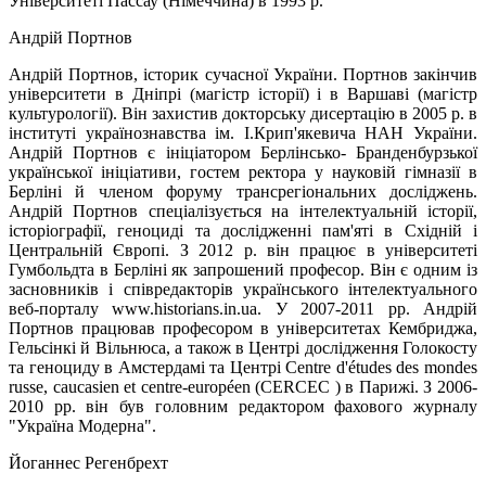
Університеті Пассау (Німеччина) в 1993 р.
Андрій Портнов
Андрій Портнов, історик сучасної України. Портнов закінчив
університети в Дніпрі (магістр історії) і в Варшаві (магістр
культурології). Він захистив докторську дисертацію в 2005 р. в
iнституті українознавства ім. І.Крип'якевича НАН України.
Андрій Портнов є ініціатором Берлінсько- Бранденбурзької
yкраїнської ініціативи, гостем ректора у науковій гімназії в
Берліні й членом форуму трансрегіональних досліджень.
Андрій Портнов спеціалізується на інтелектуальній історії,
історіографії, геноциді та дослідженні пам'яті в Східній і
Центральній Європі. З 2012 р. він працює в університеті
Гумбольдта в Берліні як запрошений професор. Він є одним із
засновників і співредакторів українського інтелектуального
веб-порталу www.historians.in.ua. У 2007-2011 рр. Андрій
Портнов працював професором в університетах Кембриджа,
Гельсінкі й Вільнюса, а також в Центрі дослідження Голокосту
та геноциду в Амстердамі та Центрі Centre d'études des mondes
russe, caucasien et centre-européen (CERCEC ) в Парижі. З 2006-
2010 рр. він був головним редактором фахового журналу
"Україна Модерна".
Йоганнес Регенбрехт