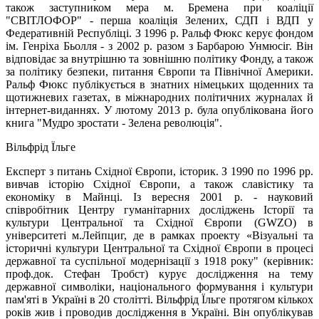
також заступником мера м. Бремена при коаліції
"СВІТЛОФОР" - перша коаліція Зелених, СДП і ВДП у
Федеративній Республіці. З 1996 р. Ральф Фюкс керує фондом
ім. Генріха Бьолля - з 2002 р. разом з Барбарою Унмюсіг. Він
відповідає за внутрішню та зовнішню політику Фонду, а також
за політику безпеки, питання Європи та Північної Америки.
Ральф Фюкс публікується в знатних німецьких щоденних та
щотижневих газетах, в міжнародних політичних журналах й
інтернет-виданнях. У лютому 2013 р. була опублікована його
книга "Мудро зростати - Зелена революція".
Вільфрід Їльге
Експерт з питань Східної Європи, історик. З 1990 по 1996 рр.
вивчав історію Східної Європи, а також славістику та
економіку в Майнці. Із вересня 2001 р. - науковий
співробітник Центру гуманітарних досліджень Історії та
культури Центральної та Східної Європи (GWZO) в
університеті м.Лейпциг, де в рамках проекту «Візуальні та
історичні культури Центральної та Східної Європи в процесі
державної та суспільної модернізації з 1918 року" (керівник:
проф.док. Стефан Тробст) курує дослідження на тему
державної символіки, національного формування і культури
пам'яті в Україні в 20 столітті. Вільфрід Їльге протягом кількох
років жив і проводив дослідження в Україні. Він опублікував