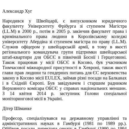
Александр Хуг
Народився у Швейцарії, є випускником юридичного
факультету Університету Фрібурга зі ступенем Магістра
(LL.M) в 2000 р., потім в 2005 р. закінчив факультет права і
кримінального права людини в Королівському коледжі
університету Абердіна зі ступенем магістра по праву (LL.M).
Служив офіцером у швейцарській армії, в тому в якості
регіонального командувача групи підтримки швейцарської
штаб-квартири для ОБСЄ в північній Боснії і Герцеговині.
Також працював у місії ОБСЄ в Косово, був учасником
Тимчасової міжнародної присутності в Хевроні, також якості
глави прав людини та гендерних питань для ЄС верховенства
закону в Косово місії EULEX, займав різні посади на Балканах
і в Східній Європі. Був завідувачем і старшим радником
Верховного комісара ОБСЄ у справах національних меншин.
З 14 квітня 2014 р. заступник Голови спеціальної
моніторингової місії в Україні.
Дітер Шіманке
Професор, спеціалізувався на державному управлінні та
адміністративних науках в Гамбурзі (1981 по 1989 рр.).
Обіймав посади директора сенату в Гамбурзі (1990 по 1994