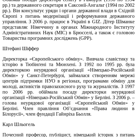
рр.) та державного секретаря в Саксонії-Ангальт (1994 по 2002
рр.). Він консультує уряди і органи державної влади в Східній
Європі з питань модернізації і реформування державного
управління. З 2006 р. працює в Україні в GIZ. Дітер Шіманке
представляє Німеччину в органах Міжнародного Інституту
Адміністративних Наук (МІС) в Брюсселі, а також є головою
Товариства програмних досліджень (GPP).
Штефані Шіффер
Директорка «Європейського обміну». Вивчала славістику та
історію в Тюбінґені та Мюнхені. З 1992 по 1995 рр. була
директоркою неурядової організації «Німецько-Російський
Обмін» у Санкт-Петербурзі, займалася створенням мережі
центрів підтримки НУО в регіонах, програмами обміну для
молоді, активістів правозахисного руху та журналістів. З 1997
по 2006 рр. обіймала посаду директорки неурядової
організації «Німецько-Російський Обмін» у Берліні. З 2006 р. –
голова неурядової організації «Європейський Обмін» у
Берліні. Член правління Об’єднання «Права людини в
Білорусії», член фундації Гайнріха Бьолля.
Карл Шльогель
Почесний професор, публіцист, німецький історик з питань