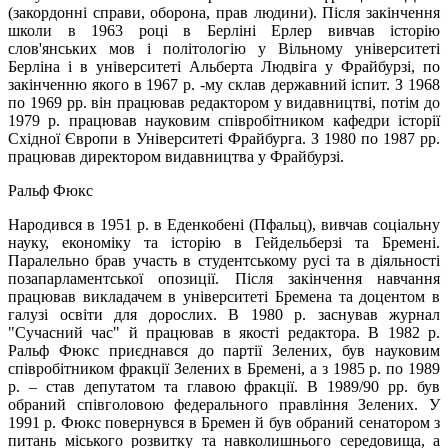
(закордонні справи, оборона, прав людини). Після закінчення
школи в 1963 році в Берліні Ерлер вивчав історію
слов'янських мов і політологію у Вільному університеті
Берліна і в університеті Альберта Людвіга у Фрайбурзі, по
закінченню якого в 1967 р. -му склав державний іспит. З 1968
по 1969 рр. він працював редактором у видавництві, потім до
1979 р. працював науковим співробітником кафедри історії
Східної Європи в Університеті Фрайбурга. З 1980 по 1987 рр.
працював директором видавництва у Фрайбурзі.
Ральф Фюкс
Народився в 1951 р. в Еденкобені (Пфальц), вивчав соціальну
науку, економіку та історію в Гейдельберзі та Бремені.
Паралельно брав участь в студентському русі та в діяльності
позапарламентської опозиції. Після закінчення навчання
працював викладачем в університеті Бремена та доцентом в
галузі освіти для дорослих. В 1980 р. заснував журнал
"Сучасний час" й працював в якості редактора. В 1982 р.
Ральф Фюкс приєднався до партії Зелених, був науковим
співробітником фракції Зелених в Бремені, а з 1985 р. по 1989
р. – став депутатом та главою фракції. В 1989/90 рр. був
обраний співголовою федерального правління Зелених. У
1991 р. Фюкс повернувся в Бремен й був обраний сенатором з
питань міського розвитку та навколишнього середовища, а