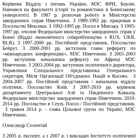
Керівник Відділу з питань України, МЗС ФРН, Берлін.
Навчався на факультеті історії та романістики в Боннському
університеті. В 1987 р. розпочав роботу в Міністерстві
закордонних справ Німеччини. З 1989-1992 рр. працював в
Посольстві Мексики. З 1992-1995 рр. Посол в Мінську. З 1995-
1997 рр. очолив Федеральне міністерство закордонних справ у
Бонні (Відділ економічного співробітництва з RUS, UKR,
BLR). З 1997-2000 рр. Постійний представник, Посольство
Бейрут. З 2000-2001 рр. заступник глави реферату по
«міжнародних конференціях», МЗС Німеччини. З 2001-2003
pp. заступник начальника реферату по Африці­ МЗС
Німеччини. З 2003-2004 рр. заступник політичного директора,
Управління Спеціального представника Генерального
секретаря, Місія Організації Об'єднаних Націй в Косово. З
2004-2007 рр. Постійний представник / начальник відділу
політики, Посольство Київ. З 2007-2010 рр. керівник
департаменту Центральної Азії та Південного Кавказу,
Федеральне міністерство закордонних справ Німеччини, 2010-
2014 рр. Посольство в Сеулі, Посол / Постійний представник.
З травня 2014 р. - глава Цільової групи по Україні, МЗС
Німеччини.
Олександр Солонтай
З 2005 р. експерт, а з 2007 р. і викладач Інституту політичної