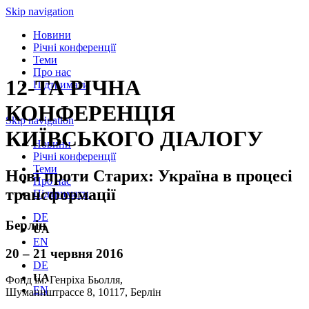
Skip navigation
Новини
Річнi конференції
Теми
Про нас
12-ТА РІЧНА
Підтримати
КОНФЕРЕНЦІЯ
Skip navigation
КИЇВСЬКОГО ДІАЛОГУ
Новини
Річнi конференції
Теми
Нові проти Старих: Україна в процесі
Про нас
трансформації
Підтримати
DE
Берлін
UA
EN
20 – 21 червня 2016
DE
UA
Фонд ім. Генріха Бьолля,
EN
Шуманнштрассе 8, 10117, Берлін