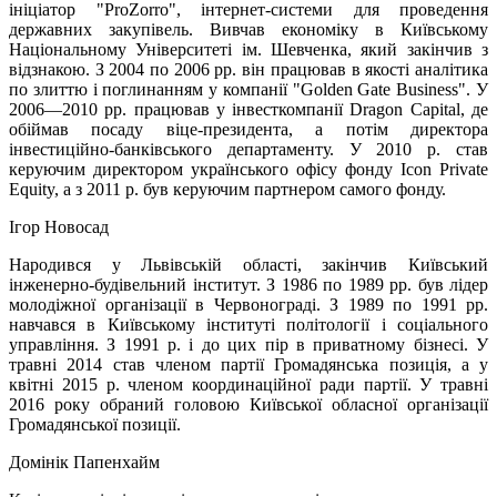
ініціатор "ProZorro", інтернет-системи для проведення
державних закупівель. Вивчав економіку в Київському
Національному Університеті ім. Шевченка, який закінчив з
відзнакою. З 2004 по 2006 рр. він працював в якості аналітика
по злиттю і поглинанням у компанії "Golden Gate Business". У
2006—2010 рр. працював у інвесткомпанії Dragon Capital, де
обіймав посаду віце-президента, а потім директора
інвестиційно-банківського департаменту. У 2010 р. став
керуючим директором українського офісу фонду Icon Private
Equity, а з 2011 р. був керуючим партнером самого фонду.
Ігор Новосад
Народився у Львівській області, закінчив Київський
інженерно-будівельний інститут. З 1986 по 1989 рр. був лідер
молодіжної організації в Червонограді. З 1989 по 1991 рр.
навчався в Київському інституті політології і соціального
управління. З 1991 р. і до цих пір в приватному бізнесі. У
травні 2014 став членом партії Громадянська позиція, а у
квітні 2015 р. членом координаційної ради партії. У травні
2016 року обраний головою Київської обласної організації
Громадянської позиції.
Домінік Папенхайм