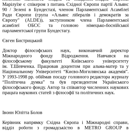
Марілуїзе є спікером з питань Східної Європи партії Альянс
90 / Зелені в Бундестазі, членом Парламентської Асамблеї
Ради Європи (група «Альянс лібералів і демократів за
Європу" (ALDE)), заступником члена Парламентської
асамблеї ОБСЄ та головою німецько-боснійської
парламентської групи Бундестагу.
Євген Бистрицький
Доктор філософських наук, виконавчий директор
Міжнародного фонду Відродження. Навчався на
філософському факультеті Київського університету
ім. Т.Шевченка. Працював доцентом при альма-матер та у
Національному Університеті “Києво-Могилянська академія”.
У 1993-1998 рр. обіймав посаду головного редактора журналу
“Політична думка” та був президентом Українського
філософського фонду. Автор та співавтор численних наукових
працьта наукових статей з філософії та політичних наук.
Івонн Юлітта Болов
Керівник напрямку Східна Європа і Міжнародні справи,
відділ роботи з громадськістю в METRO GROUP в