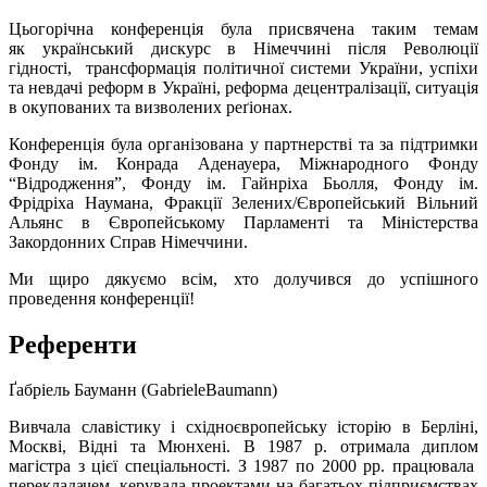
Цьогорічна конференція була присвячена таким темaм
як український дискурс в Німеччині після Революції
гідності, трансформація політичної системи України, успіхи
та невдачі реформ в Україні, реформа децентралізації, ситуація
в окупованих та визволених реґіонах.
Конференція була організована у партнерстві та за підтримки
Фонду ім. Конрада Аденауера, Міжнародного Фонду
“Відродження”, Фонду ім. Гайнріха Бьолля, Фонду ім.
Фрідріха Наумана, Фракції Зелених/Європейський Вільний
Альянс в Європейському Парламенті та Міністерства
Закордонних Справ Німеччини.
Ми щиро дякуємо всім, хто долучився до успішного
проведення конференції!
Референти
Ґабріель Бауманн (GabrieleBaumann)
Вивчала славістику і східноєвропейську історію в Берліні,
Москві, Відні та Мюнхені. В 1987 р. отримала диплом
магістра з цієї спеціальності. З 1987 по 2000 рр. працювала
перекладачем, керувала проектами на багатьох підприємствах