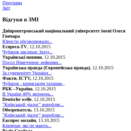
Програма
Звіт
Відгуки в ЗМІ
Дніпропетровський національний університет імені Олеся
Гончара
Юристи обговорювали...
Еспресо.TV
, 12.10.2015
Чубаров закликає Захід...
Українські новини
, 12.10.2015
Посол Німеччини: реформи...
Українська правда (Європейська правда)
, 12.10.2015
За суверенітет України...
Факти. ICTV,
12.10.2015
Чубаров - кримським татарам.
..
РБК –Україна
, 12.10.2015
В Україні 40% звернень...
Deutsche welle
, 12.10.2015
"Київський діалог" виробляє...
Обозреватель
, 13.10.2015
"Київський діалог" виробляє...
Експрес онлайн
, 13.10.2015
Кримчан, які не мають...
Радіо Свобода