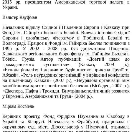
2015 рр. президентом Американської торгової палати в
Україні.
Вальтер Кауфман
Начальник відділу Східної і Південної Європи і Кавказу при
Фонді ім. Гайнріха Бьолля в Берліні. Вивчав історію Східної
Європи і слов'янськy літературy в Тюбінгені, Берліні та
Волгограді. Працює в Фонді ім. Гайнріха Бьолля починаючи з
1995 р. У 2002 - 2008 рр. був директором Південно-
Кавказького регіонального бюро фонду ім. Гайнріха Бьолля в
Тбілісі, Грузія. Автор публікацій: «Довгий шлях до
громадянського суспільства» (Кавказ, 2009 р.),
«Етнонаціоналізм і державне будівництво: приклад Грузії та
Абхазії», «Роль неурядових організацій у вирішенні конфліктів
на південному Кавказі» (2007 р.), «Неурядові організації між
запобіганням криз та політикою безпеки» (Вісбаден, 2007 р.),
«Діаспора, Нафта і Троянди. Внутрішньополітичний розвиток
у Вірменії, Азербайджані та Грузії» (2004 р.).
Міріам Космель
Керівник проекту, Фонд Фрідріха Науманна за Свободу в
Україні та Білорусі. Навчалася у Фрайбурзі, працювала в
окружному суді міста Дюссельдорф у Німеччині, отримала