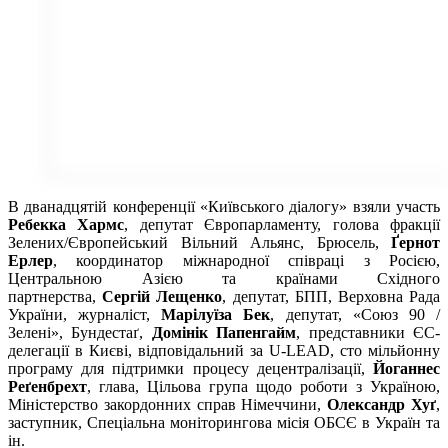
В дванадцятій конференції «Київського діалогу» взяли участь
Ребекка Хармс
, депутат Європарламенту, голова фракції
Зелених/Європейський Вільний Альянс, Брюсель,
Ґернот
Ерлер
, координатор міжнародної співраці з Росією,
Центральною Азією та країнами Східного
партнерства,
Сергій Лещенко
, депутат, БПП, Верховна Рада
України, журналіст,
Марілуїза Бек
, депутат, «Союз 90 /
Зелені», Бундестаґ,
Домінік Папенгайм
, представники ЄС-
делегації в Києві, відповідальний за U-LEAD, сто мільйонну
програму для підтримки процесу децентралізації,
Йоганнес
Реґенбрехт
, глава, Цільова група щодо роботи з Україною,
Міністерство закордонних справ Німеччини,
Олександр Хуґ
,
заступник, Спеціальна моніторингова місія ОБСЄ в Україн та
ін.