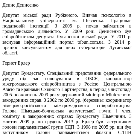
Денис Денисенко
Депутат міської ради Рубіжного. Вивчав психологію в
Національному університеті ім. Шевченка. Працював
податковій інспекції. З 2005 р. почав займатися в
громадянською діяльністю. У 2009 році Денисенко був
співробітником депутата Луганської міської ради. У 2011 р.
заснував інформаційний портал tribun.com.ua. З 2014 р.
працює консультантом для двох губернаторів Луганської
області.
Гернот Ерлер
Депутат Бундестагу, Спеціальний представник федерального
уряду під час головування в ОБСЄ, координатор
міжгромадського співробітництва з Росією, Центральною
Азією та країнами Східного Партнерства, в період з листопада
2005 по жовтень 2009 року: державний міністр в Міністерстві
закордонних справ. З 2002 по 2006 рр. (березень): координатор
німецько-російського міжгромадського співробітництва.
Голова Німецько-болгарська депутатської групи і член
комітету в закордонних справах Бундестагу Німеччини. З
жовтня 2009 р. по грудень 2013 р. Ерлер був заступником
голови парламентської групи СДП. З 1998 по 2005 рр. він був
заступником голови парламентської фракції СДПН