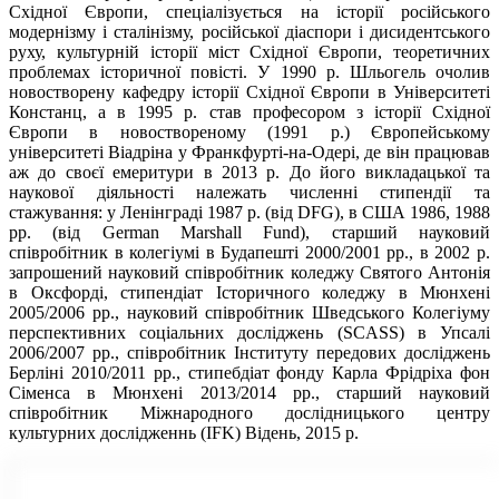
Східної Європи, спеціалізується на історії російського
модернізму і сталінізму, російської діаспори і дисидентського
руху, культурній історії міст Східної Європи, теоретичних
проблемах історичної повісті. У 1990 р. Шльогель очолив
новостворену кафедру історії Східної Європи в Університеті
Констанц, а в 1995 р. став професором з історії Східної
Європи в новоствореному (1991 р.) Європейському
університеті Віадріна у Франкфурті-на-Одері, де він працював
аж до своєї емеритури в 2013 р. До його викладацької та
наукової діяльності належать численні стипендії та
стажування: у Ленінграді 1987 р. (від DFG), в США 1986, 1988
рр. (від German Marshall Fund), старший науковий
співробітник в колегіумі в Будапешті 2000/2001 рр., в 2002 р.
запрошений науковий співробітник коледжу Святого Антонія
в Оксфорді, стипендіат Історичного коледжу в Мюнхені
2005/2006 рр., науковий співробітник Шведського Колегіуму
перспективних соціальних досліджень (SCASS) в Упсалі
2006/2007 рр., співробітник Інституту передових досліджень
Берліні 2010/2011 рр., стипебдіат фонду Карла Фрідріха фон
Сіменса в Мюнхені 2013/2014 рр., старший науковий
співробітник Міжнародного дослідницького центру
культурних дослідженнь (IFK) Відень, 2015 р.