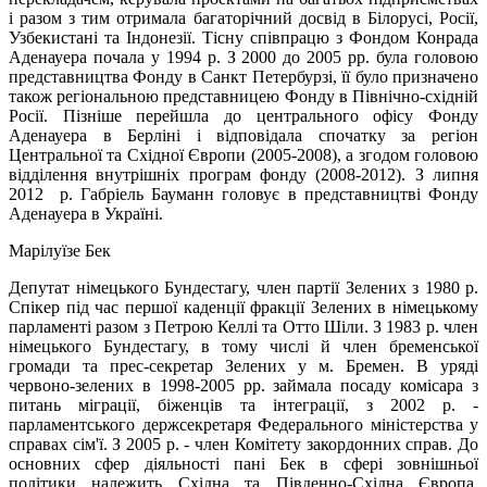
і разом з тим отримала багаторічний досвід в Білорусі, Росії,
Узбекистані та Індонезії. Тісну співпрацю з Фондом Конрада
Аденауера почала у 1994 р. З 2000 до 2005 рр. була головою
представництва Фонду в Санкт Петербурзі, її було призначено
також регіональною представницею Фонду в Північно-східній
Росії. Пізніше перейшла до центрального офісу Фонду
Аденауера в Берліні і відповідала спочатку за регіон
Центральної та Східної Європи (2005-2008), а згодом головою
відділення внутрішніх програм фонду (2008-2012). З липня
2012 р. Габріель Бауманн головує в представництві Фонду
Аденауера в Україні.
Марілуїзе Бек
Депутат німецького Бундестагу, член партії Зелених з 1980 р.
Спікер під час першої каденції фракції Зелених в німецькому
парламенті разом з Петрою Келлі та Отто Шіли. З 1983 р. член
німецького Бундестагу, в тому числі й член бременської
громади та прес-секретар Зелених у м. Бремен. В уряді
червоно-зелених в 1998-2005 рр. займала посаду комісара з
питань міграції, біженців та інтеграції, з 2002 р. -
парламентського держсекретаря Федерального міністерства у
справах сім'ї. З 2005 р. - член Комітету закордонних справ. До
основних сфер діяльності пані Бек в сфері зовнішньої
політики належить Східна та Південно-Східна Європа.