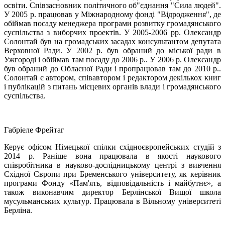
освіти. Співзасновник політичного об"єднання "Сила людей".
У 2005 р. працював у Міжнародному фонді "Відродження", де
обіймав посаду менеджера програми розвитку громадянського
суспільства з виборчих проектів. У 2005-2006 рр. Олександр
Солонтай був на громадських засадах консультантом депутата
Верховної Ради. У 2002 р. був обраний до міської ради в
Ужгороді і обіймав там посаду до 2006 р.. У 2006 р. Олександр
був обраний до Обласної Ради і пропрацював там до 2010 р..
Солонтай є автором, співавтором і редактором декількох книг
і публікацій з питань місцевих органів влади і громадянського
суспільства.
Габріеле Фрейтаг
Керує офісом Німецької спілки східноєвропейських студій з
2014 р. Раніше вона працювала в якості наукового
співробітника в науково-дослідницькому центрі з вивчення
Східної Європи при Бременського університету, як керівник
програми Фонду «Пам'ять, відповідальність і майбутнє», а
також виконавчим директор Берлінської Вищої школа
мусульманських культур. Працювала в Вільному університеті
Берліна.