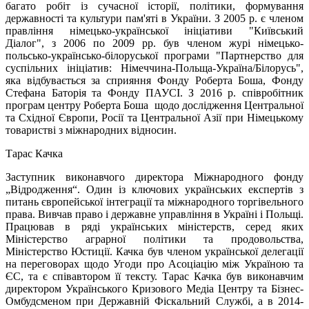
багато робіт із сучасної історії, політики, формування
державності та культури пам'яті в України. З 2005 р. є членом
правління німецько-української ініціативи "Київський
Діалог", з 2006 по 2009 рр. був членом журі німецько-
польсько-українсько-білоруської програми "Партнерство для
суспільних ініціатив: Німеччина-Польща-Україна/Білорусь",
яка відбувається за сприяння Фонду Роберта Боша, Фонду
Стефана Баторія та Фонду ПАУСІ. З 2016 р. співробітник
програм центру Роберта Боша щодо дослідження Центральної
та Східної Європи, Росії та Центральної Азії при Німецькому
товаристві з міжнародних відносин.
Тарас Качка
Заступник виконавчого директора Міжнародного фонду
„Відродження“. Один із ключових українських експертів з
питань європейської інтеграції та міжнародного торгівельного
права. Вивчав право і державне управління в Україні і Польщі.
Працював в ряді українських міністерств, серед яких
Міністерство аграрної політики та продовольства,
Міністерство Юстиції. Качка був членом української делегації
на переговорах щодо Угоди про Асоціацію між Україною та
ЄС, та є співавтором її тексту. Тарас Качка був виконавчим
директором Українського Кризового Медіа Центру та Бізнес-
Омбудсменом при Державній Фіскальний Службі, а в 2014-