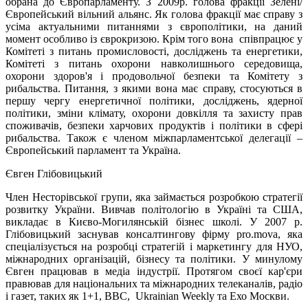
обрана до Європарламенту. З 2009р. голова фракції Зелені/
Європейський вільний альянс. Як голова фракції має справу з
усіма актуальними питаннями з європолітики, на даний
момент особливо із єврокризою. Крім того вона співпрацює у
Комітеті з питань промисловості, досліджень та енергетики,
Комітеті з питань охорони навколишнього середовища,
охорони здоров'я і продовольчої безпеки та Комітету з
рибальства. Питання, з якими вона має справу, стосуються в
першу чергу енергетичної політики, досліджень, ядерної
політики, зміни клімату, охорони довкілля та захисту прав
споживачів, безпеки харчових продуктів і політики в сфері
рибальства. Також є членом міжпарламентської делегації –
Європейський парламент та Україна.
Євген Глібовицький
Член Несторівської групи, яка займається розробкою стратегії
розвитку України. Вивчав політологію в Україні та США,
викладає в Києво-Могилянській бізнес школі. У 2007 р.
Глібовицький заснував консалтингову фірму pro.mova, яка
спеціалізується на розробці стратегій і маркетингу для НУО,
міжнародних організацій, бізнесу та політики. У минулому
Євген працював в медіа індустрії. Протягом своєї кар'єри
правював для національних та міжнародних телеканалів, радіо
і газет, таких як 1+1, BBC, Ukrainian Weekly та Ехо Москви.