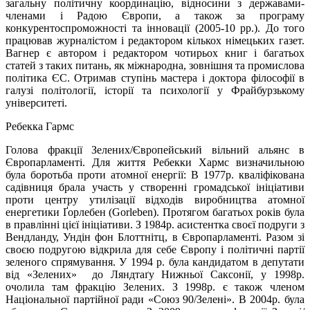
загальну політичну координацію, відносини з державами-
членами і Радою Європи, а також за програму
конкурентоспроможності та інновації (2005-10 рр.). До того
працював журналістом і редактором кількох німецьких газет.
Вагнер є автором і редактором чотирьох книг і багатьох
статей з таких питань, як міжнародна, зовнішня та промислова
політика ЄС. Отримав ступінь мастера і доктора філософії в
галузі політології, історії та психології у Фрайбурзькому
університеті.
Ребекка Гармс
Голова фракції Зелених/Європейський вільний альянс в
Європарламенті. Для життя Ребекки Хармс визначильною
була боротьба проти атомної енергії: В 1977р. кваліфікована
садівниця брала участь у створенні громадської ініціативи
проти центру утилізації відходів виробництва атомної
енергетики Ґорлебен (Gorleben). Протягом багатьох років була
в правлінні цієї ініціативи. З 1984р. асистентка своєї подруги з
Вендланду, Ундін фон Блоттнітц, в Європарламенті. Разом зі
своєю подругою відкрила для себе Європу і політичні партії
зеленого спрямування. У 1994 р. була кандидатом в депутати
від «Зелених» до Ляндтаґу Нижньої Саксонії, у 1998р.
очолила там фракцію Зелених. З 1998р. є також членом
Національної партійної ради «Союз 90/Зелені». В 2004р. була