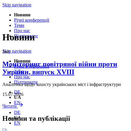
Skip navigation
Новини
Річнi конференції
Теми
Про нас
Новини
Підтримати
Skip navigation
Звіт
Новини
Моніторинг повітряної війни проти
Річнi конференції
України, випуск XVIII
Теми
Про нас
Підтримати
Аналітика щодо захисту українських міст і інфраструктури
DE
15.07.2026
UA
EN
Читати
DE
Новини та публікації
UA
EN