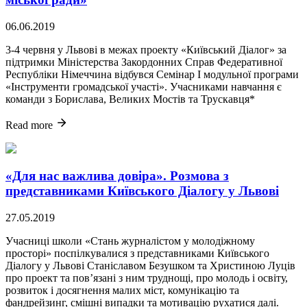
06.06.2019
3-4 червня у Львові в межах проекту «Київський Діалог» за
підтримки Міністерства Закордонних Справ Федеративної
Республіки Німеччина відбувся Семінар І модульної програми
«Інструменти громадської участі». Учасниками навчання є
команди з Борислава, Великих Мостів та Трускавця*
Read more
«Для нас важлива довіра». Розмова з
представниками Київського Діалогу у Львові
27.05.2019
Учасниці школи «Стань журналістом у молодіжному
просторі» поспілкувалися з представниками Київського
Діалогу у Львові Станіславом Безушком та Христиною Луців
про проект та пов’язані з ним труднощі, про молодь і освіту,
розвиток і досягнення малих міст, комунікацію та
фандрейзинг, смішні випадки та мотивацію рухатися далі.