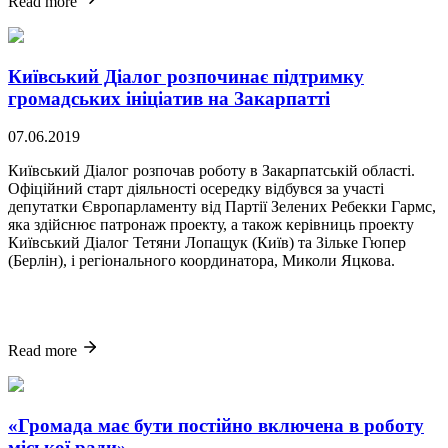
Read more
Київський Діалог розпочинає підтримку
громадських ініціатив на Закарпатті
07.06.2019
Київський Діалог розпочав роботу в Закарпатській області.
Офіційний старт діяльності осередку відбувся за участі
депутатки Європарламенту від Партії Зелених Ребекки Гармс,
яка здійснює патронаж проекту, а також керівниць проекту
Київський Діалог Тетяни Лопащук (Київ) та Зільке Гюпер
(Берлін), і регіонального координатора, Миколи Яцкова.
Read more
«Громада має бути постійно включена в роботу
міської ради»