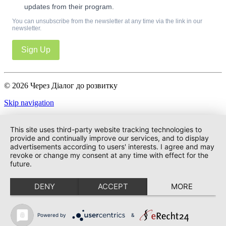
updates from their program.
You can unsubscribe from the newsletter at any time via the link in our
newsletter.
Sign Up
© 2026 Через Діалог до розвитку
Skip navigation
Імпресум
Політика конфіденційності
This site uses third-party website tracking technologies to
provide and continually improve our services, and to display
advertisements according to users' interests. I agree and may
revoke or change my consent at any time with effect for the
future.
DENY
ACCEPT
MORE
Powered by
&