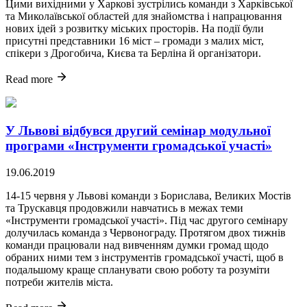
Цими вихідними у Харкові зустрілись команди з Харківської
та Миколаївської областей для знайомства і напрацювання
нових ідей з розвитку міських просторів. На події були
присутні представники 16 міст – громади з малих міст,
спікери з Дрогобича, Києва та Берліна й організатори.
Read more
У Львові відбувся другий семінар модульної
програми «Інструменти громадської участі»
19.06.2019
14-15 червня у Львові команди з Борислава, Великих Мостів
та Трускавця продовжили навчатись в межах теми
«
Інструменти громадської участі
». Під час другого семінару
долучилась команда з Червонограду.
Протягом двох тижнів
команди працювали над вивченням думки громад щодо
обраних ними тем з інструментів громадської участі, щоб в
подальшому краще спланувати свою роботу та розуміти
потреби жителів міста.