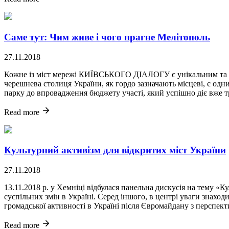
Саме тут: Чим живе і чого прагне Мелітополь
27.11.2018
Кожне із міст мережі КИЇВСЬКОГО ДІАЛОГУ є унікальним та до
черешнева столиця України, як гордо зазначають місцеві, є одн
парку до впровадження бюджету участі, який успішно діє вже тр
Read more
Культурний активізм для відкритих міст України
27.11.2018
13.11.2018 р. у Хемніці відбулася панельна дискусія на тему «К
суспільних змін в Україні. Серед іншого, в центрі уваги знахо
громадської активності в Україні після Євромайдану з перспекти
Read more