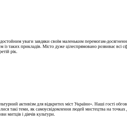
стойним уваги завдяки своїм маленьким перемогам-досягненням 
им із таких прикладів. Місто дуже цілеспрямовано розвиває всі сф
етій рік.
ультурний активізм для відкритих міст України». Наші гості обго
дилися такі теми, як самоусвідомлення людей мистецтва на точках
ви митців і діячів культури.