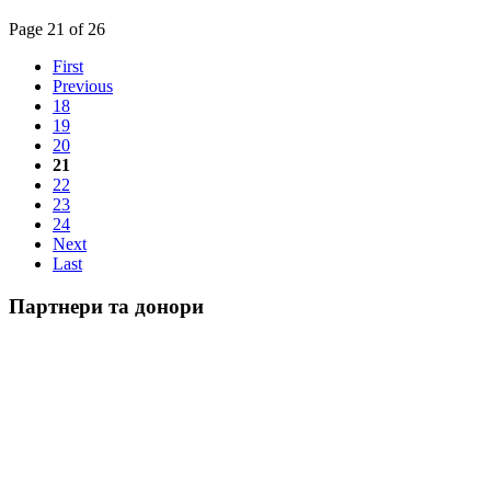
Page 21 of 26
First
Previous
18
19
20
21
22
23
24
Next
Last
Партнери та донори