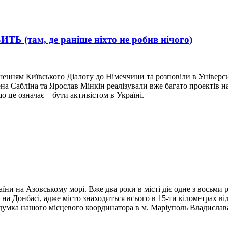
ам, де раніше ніхто не робив нічого)
шенням Київського Діалогу до Німеччини та розповіли в Універси
 Сабліна та Ярослав Мінкін реалізували вже багато проектів на т
 це означає – бути активістом в Україні.
аїни на Азовському морі. Вже два роки в місті діє одне з вос
на Донбасі, адже місто знаходиться всього в 15-ти кілометрах ві
думка нашого місцевого координатора в м. Маріуполь Владислав