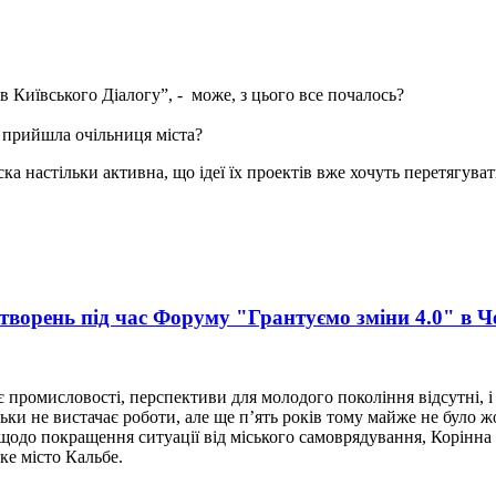
в Київського Діалогу”, - може, з цього все почалось?
 прийшла очільниця міста?
ка настільки активна, що ідеї їх проектів вже хочуть перетягува
етворень під час Форуму "Грантуємо зміни 4.0" в 
 промисловості, перспективи для молодого покоління відсутні, і
льки не вистачає роботи, але ще п’ять років тому майже не було 
ей щодо покращення ситуації від міського самоврядування, Корінн
ке місто Кальбе.