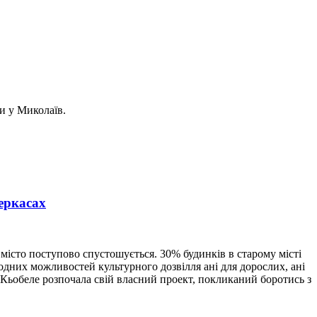
ти у Миколаїв.
Черкасах
 місто поступово спустошується. 30% будинків в старому місті
жодних можливостей культурного дозвілля ані для дорослих, ані
а Кьобеле розпочала свій власний проект, покликаний боротись з