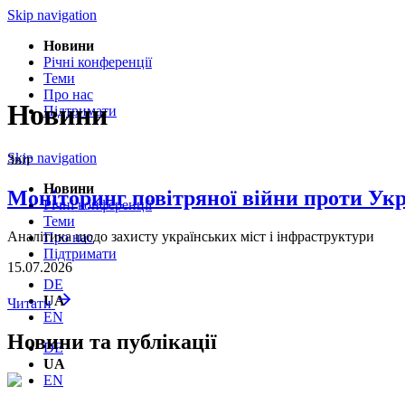
Skip navigation
Новини
Річнi конференції
Теми
Про нас
Новини
Підтримати
Skip navigation
Звіт
Новини
Моніторинг повітряної війни проти Укр
Річнi конференції
Теми
Аналітика щодо захисту українських міст і інфраструктури
Про нас
Підтримати
15.07.2026
DE
UA
Читати
EN
Новини та публікації
DE
UA
EN