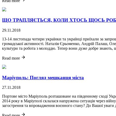
Read more
ЩО ТРАПЛЯЄТЬСЯ, КОЛИ ХТОСЬ ЩОСЬ РОБИТЬ (т
29.11.2018
13-14 листопада чотири українки та українці приїхали за запро
громадської активності. Наталія Єрьоменко, Андрій Палаш, Олена
культури та робота з молоддю. Тепер вони дуже добре знають, що
Read more
Маріуполь: Погляд мешканця міста
27.11.2018
Портове місто Маріуполь розташоване на південному сході Укр
2014 року в Маріуполі склалася напружена ситуація через війну 
загострення та впровадження воєнного стану? До Вашої уваги 
Read more