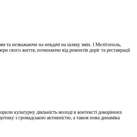
та незважаючи на невдачі на шляху змін. І Мелітополь,
ери свого життя, починаючи від ремонтів доріг та реставрації
ворили культурну діяльність молоді в контексті докорінних
 дотику з громадською активністю, а також нова динаміка