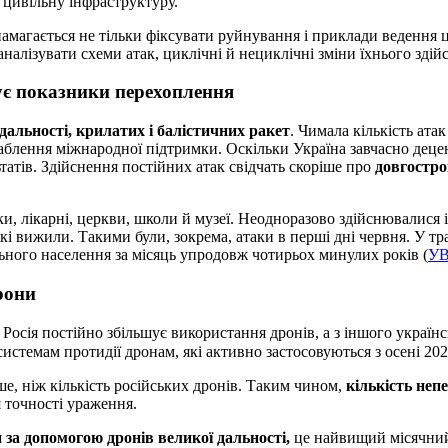
а цивільну інфраструктуру.
амагається не тільки фіксувати руйнування і приклади ведення ці
алізувати схеми атак, циклічні й нециклічні зміни їхнього здійс
ує показники перехоплення
 дальності, крилатих і балістичних ракет
. Чимала кількість атак
аблення міжнародної підтримки. Оскільки Україна завчасно децен
татів. Здійснення постійних атак свідчать скоріше про
довгостро
и, лікарні, церкви, школи й музеї. Неодноразово здійснювалися і
які вижили. Такими були, зокрема, атаки в перші дні червня. У т
ьного населення за місяць упродовж чотирьох минулих років (
УВ
рони
, Росія постійно збільшує використання дронів, а з іншого украї
истемам протидії дронам, які активно застосовуються з осені 202
е, ніж кількість російських дронів. Таким чином,
кількість неп
 точності ураження.
 за допомогою дронів великої дальності,
це найвищий місячний 