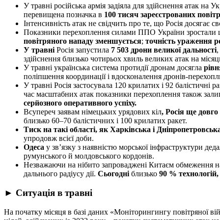
У травні російська армія задіяла для здійснення атак на У
перевищена позначка в
100 тисяч зареєстрованих повіт
Інтенсивність атак не свідчить про те, що Росія досягає 
Показники перехоплення силами ППО України зростали шв
повітряного нападу зменшується
;
точність ураження р
У травні
Росія запустила
7 503 дрони великої дальності
здійснення близько чотирьох хвиль великих атак на місяць
У травні українська система протидії дронам досягла
рівн
поліпшення координації і вдосконалення дронів-перехопл
У травні Росія застосувала 120 крилатих і 92 балістичні 
час масштабних атак показники перехоплення також зали
серйозного оперативного успіху.
Всупереч заявам німецьких урядових кіл
, Росія ще довг
близько 60–70 балістичних і 100 крилатих ракет.
Тиск на такі області, як Харківська і Дніпропетровськ
упродовж всієї доби.
Одеса
у зв’язку з наявністю морської інфраструктури деда
румунського й молдовського кордонів.
Незважаючи на нібито запроваджені Китаєм обмеження на 
дальнього радіусу дії.
Сьогодні
близько
90 % технологій, 
► Ситуація в травні
На початку місяця в базі даних «Моніторингингу повітряної ві