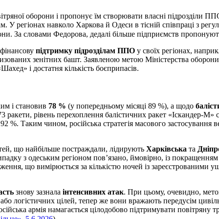
вітряної оборони і пропонує їм створювати власні підрозділи П
нам. У регіонах навколо Харкова й Одеси в тісній співпраці з р
ни. За словами Федорова, дедалі більше підприємств пропонують
 фінансову
підтримку підрозділам ППО
у своїх регіонах, напри
атизованих зенітних башт. Заявленою метою Міністерства оборон
«Шахед» і достатня кількість боєприпасів.
им і становив
78 %
(у попередньому місяці 89 %), а щодо
баліс
 73 ракети, рівень перехоплення балістичних ракет «Іскандер-М»
 92 %. Таким чином, російська стратегія масового застосування в
тей, що найбільше постраждали, лідирують
Харківська
та
Дніпр
ипадку з одеським регіоном пов’язано, ймовірно, із покращення
аження, що вимірюється за кількістю ночей із зареєстрованими у
асть
знову зазнала
інтенсивних атак
. При цьому, очевидно, мет
або логістичних цілей, тепер же вони вражають передусім цивіль
російська армія намагається цілодобово підтримувати повітряну 
льне», 5.6.2026
).