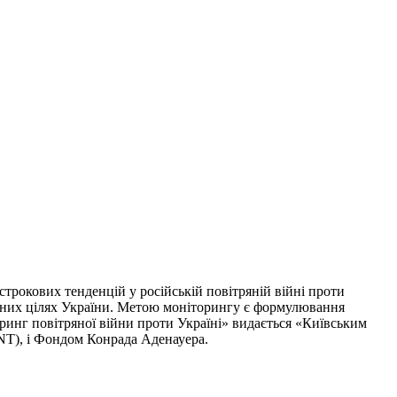
трокових тенденцій у російській повітряній війні проти
ільних цілях України. Метою моніторингу є формулювання
оринг повітряної війни проти Україні» видається «Київським
INT), і Фондом Конрада Аденауера.