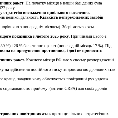
тичних ракет
. На початку місяця в нашій базі даних була
022 року.
ву
стратегію виснаження цивільного населення
.
ів великої дальності.
Кількість неперехоплених засобів
 порівняно з попереднім місяцем). Зберігається схема
ащого показника з лютого 2025 року
. Причинами цього є
89 %) і 26 % балістичних ракет (попередній місяць 17 %). Під
мована на придушення противника, і досі не приносить
стичних ракет.
Кожного місяця РФ має у своєму розпорядженні
вку на здійснення постійного тиску за допомогою дронових атак
все краще, завдяки чому обмежується повітряний рух уздовж
ною спрямованістю прийому (антени CRPA) для своїх дронів
строваних повітряних атак
проти цивільних і стратегічних