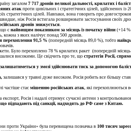
країну загалом
7 717 дронів великої дальності, крилатих і баліс
ряних атак
проти цивільних і стратегічних цілей, здійснених із 2
своїх стратегічних цілей. Навпаки, вона говорить про довгостроко
идше, ніж Росія встигала розширювати застосування своїх дрон
осійських дронів знижується
.
, що є
найвищим показником за місяць із початку війни
(+14 %
, кожна з яких налічує понад 500 дронів.
я перехоплення 91,5 %
(попередній місяць 89,0 %), тобто
найкр
ювачів.
ракети. Було перехоплено 78 % крилатих ракет (попередній місяць 
шалися високими. Це свідчить про те, що
стратегія Росії, спря
о залишатиметься у змозі здійснювати тиск за допомогою балі
а,
залишався у травні дуже високим. Росія робить все більшу ста
лі частіше стає
мішенню російських атак
, які перехоплюються 
експорт, Росія і надалі отримує сучасні антени з контрольова
що підпадають під санкції, надходять до РФ саме з Китаю.
йни проти України» була перевищена позначка в
100 тисяч зареє