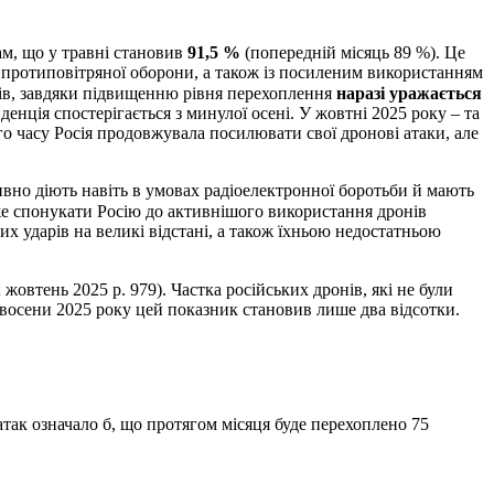
ам, що у травні становив
91,5 %
(попередній місяць 89 %). Це
 протиповітряної оборони, а також із посиленим використанням
нів, завдяки підвищенню рівня перехоплення
наразі уражається
денція спостерігається з минулої осені. У жовтні 2025 року – та
го часу Росія продовжувала посилювати свої дронові атаки, але
тивно діють навіть в умовах радіоелектронної боротьби й мають
оже спонукати Росію до активнішого використання дронів
 ударів на великі відстані, а також їхньою недостатньою
 жовтень 2025 р. 979). Частка російських дронів, які не були
 восени 2025 року цей показник становив лише два відсотки.
атак означало б, що протягом місяця буде перехоплено 75