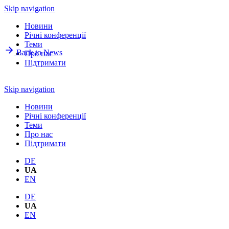
Skip navigation
Новини
Річнi конференції
Теми
Back to News
Про нас
Підтримати
Skip navigation
Новини
Річнi конференції
Теми
Про нас
Підтримати
DE
UA
EN
DE
UA
EN