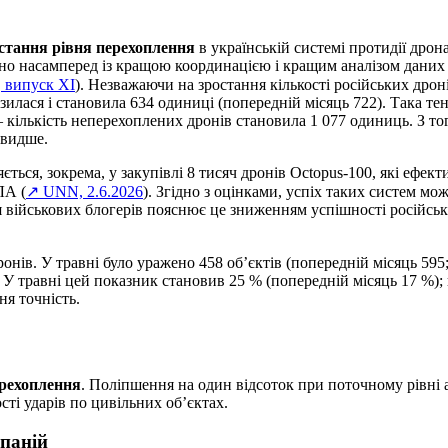
остання рівня перехоплення
в українській системі протидії дрон
ано насамперед із кращою координацією і кращим аналізом даних
 випуск XI
). Незважаючи на зростання кількості російських дро
зилася і становила 634 одиниці (попередній місяць 722). Така тен
 кількість неперехоплених дронів становила 1 077 одиниць. З то
швидше.
ться, зокрема, у закупівлі 8 тисяч дронів Octopus-100, які ефек
ЛА (
↗ UNN, 2.6.2026
). Згідно з оцінками, успіх таких систем м
військових блогерів пояснює це зниженням успішності російських
онів. У травні було уражено 458 об’єктів (попередній місяць 595;
 У травні цей показник становив 25 % (попередній місяць 17 %);
ня точність.
ерехоплення
. Поліпшення на один відсоток при поточному рівні 
сті ударів по цивільних об’єктах.
паній