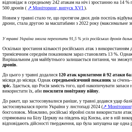
відповідає в середньому 242 атакам на ніч і зростанню на 14 %
500 дронів (
↗ Моніторинг, випуск XVI
).
Новим у травні стало те, що протягом двох днів поспіль відбува
дрони, стала другою за масштабами з 2022 року (максимальне з
У травні Україна змогла перехопити 91,5 % усіх російських дронів дальнь
Оскільки зростання кількості російських атак з використанням
тримісячним середнім показником зараз становлять 13 %. Однак з
Вирішальним для майбутнього залишається питання, чи зможу
дронів
.
До цього у травні додалися
120 атак крилатими й 92 атаки б
місяця до місяця. Однак
середньомісячний показник
за січень
зріс.
Здається, що Росія замість того, щоб накопичувати запаси н
використати їх, аби
посилити повітряну війну
.
До ракет, що застосовувалися раніше, у травні додався удар
бал
застосовувалася проти України у листопаді 2024 (
↗ Моніторинг,
боєголовок. Можливо, російські збройні сили використали атак
спрямована на Білу Церкву на південь від Києва, але в ній ви
відповідають дійсності твердження, що була запущена ще одна р