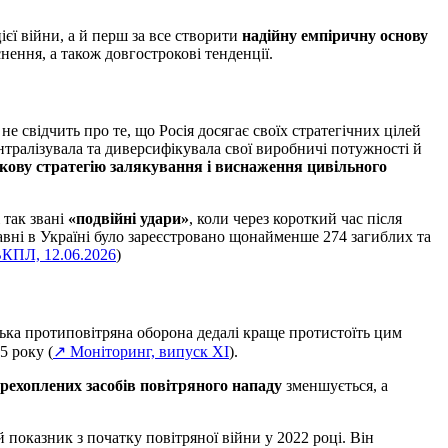
єї війни, а й перш за все створити
надійну емпіричну основу
нення, а також довгострокові тенденції.
 не свідчить про те, що Росія досягає своїх стратегічних цілей
тралізувала та диверсифікувала свої виробничі потужності й
кову стратегію залякування і виснаження цивільного
 так звані
«подвійні удари»
, коли через короткий час після
равні в Україні було зареєстровано щонайменше 274 загиблих та
КПЛ, 12.06.2026
)
нська протиповітряна оборона дедалі краще протистоїть цим
5 року (
↗ Моніторинг, випуск XI
).
ерехоплених засобів повітряного нападу
зменшується, а
показник з початку повітряної війни у 2022 році. Він