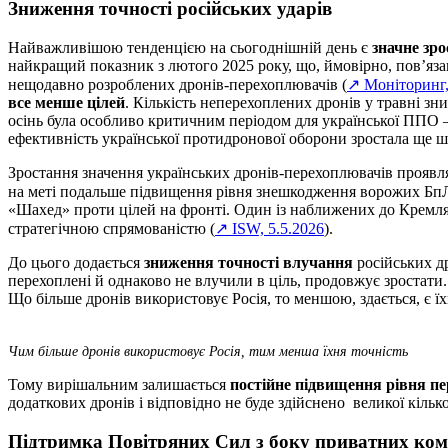
Зниження точності російських ударів
Найважливішою тенденцією на сьогоднішній день є
значне зр
найкращий показник з лютого 2025 року, що, ймовірно, пов’яз
нещодавно розроблених дронів-перехоплювачів (
↗ Моніторинг,
все менше цілей
. Кількість неперехоплених дронів у травні зни
осінь була особливо критичним періодом для української ППО –
ефективність української протидронової оборони зростала ще 
Зростання значення українських дронів-перехоплювачів проявляє
на меті подальше підвищення рівня знешкодження ворожих Бп
«Шахед» проти цілей на фронті. Один із наближених до Кремля 
стратегічною спрямованістю (
↗ ISW, 5.5.2026
).
До цього додається
зниження точності влучання
російських др
перехоплені й однаково не влучили в ціль, продовжує зростати.
Що більше дронів використовує Росія, то меншою, здається, є їх
Чим більше дронів використовує Росія, тим менша їхня точність
Тому вирішальним залишається
постійне підвищення рівня п
додаткових дронів і відповідно не буде здійснено великої кілько
Підтримка Повітряних Сил з боку приватних ком