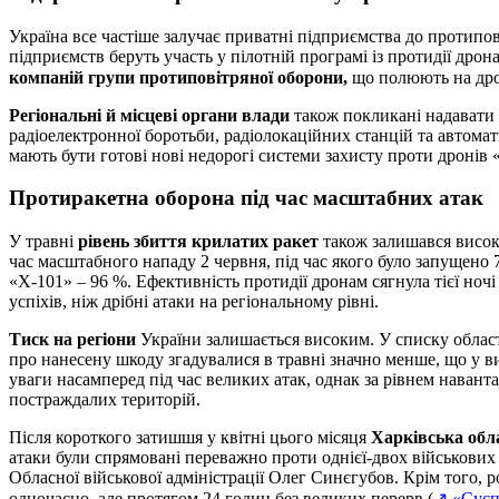
Україна все частіше залучає приватні підприємства до протипо
підприємств беруть участь у пілотній програмі із протидії дро
компаній групи протиповітряної оборони,
що полюють на дро
Регіональні й
місцеві органи влади
також покликані надавати
радіоелектронної боротьби, радіолокаційних станцій та автом
мають бути готові нові недорогі системи захисту проти дронів 
Протиракетна оборона під час масштабних атак
У травні
рівень збиття крилатих ракет
також залишався висок
час масштабного нападу 2 червня, під час якого було запущено
«Х-101» – 96 %. Ефективність протидії дронам сягнула тієї ночі
успіхів, ніж дрібні атаки на регіональному рівні.
Тиск на регіони
України залишається високим. У списку облас
про нанесену шкоду згадувалися в травні значно менше, що у в
уваги насамперед під час великих атак, однак за рівнем навант
постраждалих територій.
Після короткого затишшя у квітні цього місяця
Харківська обл
атаки були спрямовані переважно проти однієї-двох військових 
Обласної військової адміністрації Олег Синєгубов. Крім того, 
одночасно, але протягом 24 годин без великих перерв (
↗ «Суспі