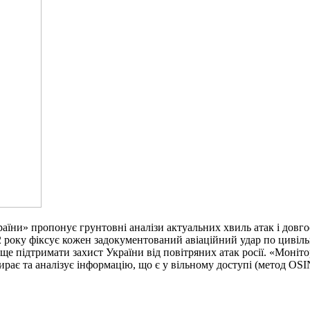
ни» пропонує грунтовні аналізи актуальних хвиль атак і довгос
2022 року фіксує кожен задокументований авіаційний удар по цив
ще підтримати захист України від повітряних атак росії. «Моніт
ирає та аналізує інформацію, що є у вільному доступі (метод OS