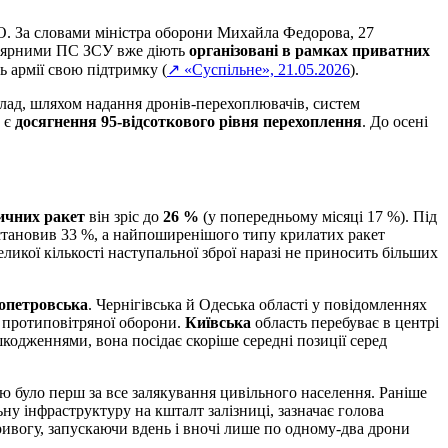
ПО. За словами міністра оборони Михайла Федорова, 27
егулярними ПС ЗСУ вже діють
організовані в рамках приватних
 армії свою підтримку (
↗ «Суспільне», 21.05.2026
).
клад, шляхом надання дронів-перехоплювачів, систем
и є
досягнення 95-відсоткового рівня перехоплення
. До осені
тичних
ракет
він зріс до
26 %
(у попередньому місяці 17 %). Під
 становив 33 %, а найпоширенішого типу крилатих ракет
еликої кількості наступальної зброї наразі не приносить більших
опетровська
. Чернігівська й Одеська області у повідомленнях
м протиповітряної оборони.
Київська
область перебуває в центрі
шкодженнями, вона посідає скоріше середні позиції серед
ою було перш за все залякування цивільного населення. Раніше
ну інфраструктуру на кшталт залізниці, зазначає голова
тривогу, запускаючи вдень і вночі лише по одному-два дрони