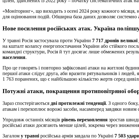
цілей, здійснених із 2022 року – початку систематичних атак н
«Моніторинг», що виходить з осені 2024 року кожного місяця, н
для оцінювання подій. Обширна база даних дозволяє системно ан
Нове посилення російських атак. Україна поліпш
У травні Росія застосувала проти України
7 717 дронів великої
на кшталт колапсу енергопостачання України або стійкого посл
командні структури, Росія й тут досягає лише обмежених резуль
населення
.
Про це говорять і повторно зафіксовані атаки на житлові будинк
першої атаки слідує друга, аби вразити рятувальників і людей, 
1 763 поранених, що є найбільшою кількістю жертв серед цивіл
Потужні атаки, покращення протиповітряної обо
Зараз спостерігаються
дві протилежні тенденції
. З одного боку
атакам і перехоплює ворожі засоби, насамперед завдяки новим с
Упродовж останніх місяців
рівень перехоплення
зростав швидш
російські атаки досягають менше цілей, зокрема через зниження
Загалом
у травні
російська армія завдала по Україні
7 503 удари