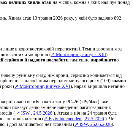
ьох великих хвиль атак
на місяць, кожна з яких налічує понад
нь. Хвиля атак 13 травня 2026 року, у якій було задіяно 892
и лише в короткостроковій перспективі. Темпи зростання за
 щомісячних атак дронів (
↗ Моніторинг, випуск XIII
).
сії серйозно й надовго послабити
тамтешнє
виробництво
ро більшу руйнівну силу, ніж дрони, серйозно коливається від
 порівняно з аналогічним періодом минулого року (109)
значно
 роки (
↗ Моніторинг, випуск XVI
), наразі вирішила негайно
одернізована версія ракети типу РС-26 («Рубіж») вже
з атаки показує дещо змінене наведення багатозарядних
носіїв (
↗ ISW , 24.5.2026
). Атака в ніч на 24 травня була
езначні пошкодження (
↗ Kyiv Independent, 27.5.2026
). Чи
ю, і досі залишається нез’ясованим (
↗ ISW, 25.05.2026
).