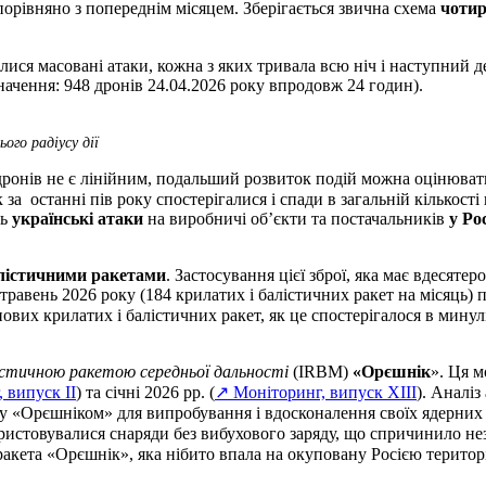
 порівняно з попереднім місяцем. Зберігається звична схема
чотир
лися масовані атаки, кожна з яких тривала всю ніч і наступний де
начення: 948 дронів 24.04.2026 року впродовж 24 годин).
ого радіусу дії
 дронів не є лінійним, подальший розвиток подій можна оцінюват
а останні пів року спостерігалися і спади в загальній кількості
ть
українські атаки
на виробничі об’єкти та постачальників
у Ро
алістичними ракетами
. Застосування цієї зброї, яка має вдесяте
–травень 2026 року (184 крилатих і балістичних ракет на місяць)
ових крилатих і балістичних ракет, як це спостерігалося в минулі
істичною ракетою середньої дальності
(IRBM)
«Орєшнік
». Ця м
 випуск II
) та січні 2026 рр. (
↗ Моніторинг, випуск XIII
). Аналі
у «Орєшніком» для випробування і вдосконалення своїх ядерних 
користовувалися снаряди без вибухового заряду, що спричинило н
акета «Орєшнік», яка нібито впала на окуповану Росією територі