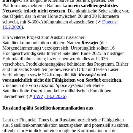
Barrage-1
als mögliche Alternative zu Starlink getestet. Die
Plattform aus mehreren Ballons
kann ein satellitengestütztes
Netzwerk jedoch nicht ersetzen
. Die ukrainische Seite schlug vor,
das Objekt, das in einer Höhe zwischen 20 und 30 Kilometern
schwebt, mit S-300-Abfangraketen abzuschießen (
↗
Dagens,
16.2.2026
).
Ein weiteres Projekt zum Ausbau russischer
Satellitenkommunikation mit dem Namen
Rasswjet
(dt.:
Morgendämmerung) verzögert sich. Ursprünglich sollten 16
Hochgeschwindigkeits-Internet-Satelliten Ende 2025 in niedriger
Erdumlaufbahn starten; inzwischen wurde dies auf 2026
verschoben. Produktionsengpässe behindern das Programm. Bisher
sind nur sechs Satelliten probeweise im Orbit und testen Laser-
Verbindungen sowie 5G-Kompatibilität.
Rasswjet
wird
voraussichtlich nicht die Fähigkeiten von
Starlink
erreichen
.
Und auch die von
Gazprom Space Systems
betriebene
Satellitenflotte
Yamal
kann keine militärischen Funktionen
übernehmen (
↗
TWZ, 18.2.2026
).
Russland späht Satellitenkommunikation aus
Laut der Financial Times baut Russland gezielt seine Fähigkeiten
aus, Satellitenkommunikation auszuspähen und potenziell zu stören,
offenbar im Hinblick auf eine mögliche Konfrontation mit der