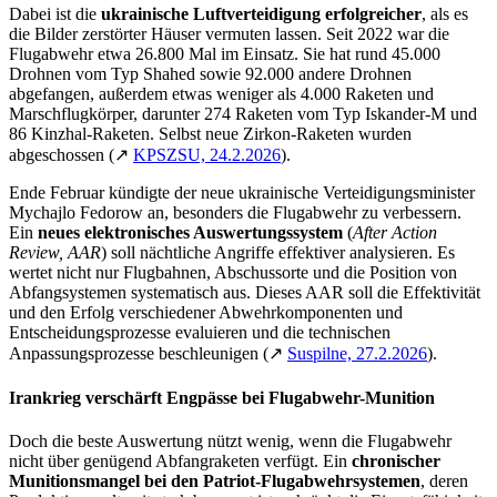
Dabei ist die
ukrainische Luftverteidigung erfolgreicher
, als es
die Bilder zerstörter Häuser vermuten lassen. Seit 2022 war die
Flugabwehr etwa 26.800 Mal im Einsatz. Sie hat rund 45.000
Drohnen vom Typ Shahed sowie 92.000 andere Drohnen
abgefangen, außerdem etwas weniger als 4.000 Raketen und
Marschflugkörper, darunter 274 Raketen vom Typ Iskander-M und
86 Kinzhal-Raketen. Selbst neue Zirkon-Raketen wurden
abgeschossen (
↗
KPSZSU, 24.2.2026
).
Ende Februar kündigte der neue ukrainische Verteidigungsminister
Mychajlo Fedorow an, besonders die Flugabwehr zu verbessern.
Ein
neues elektronisches Auswertungssystem
(
After Action
Review, AAR
) soll nächtliche Angriffe effektiver analysieren. Es
wertet nicht nur Flugbahnen, Abschussorte und die Position von
Abfangsystemen systematisch aus. Dieses AAR soll die Effektivität
und den Erfolg verschiedener Abwehrkomponenten und
Entscheidungsprozesse evaluieren und die technischen
Anpassungsprozesse beschleunigen (
↗
Suspilne, 27.2.2026
).
Irankrieg verschärft Engpässe bei Flugabwehr-Munition
Doch die beste Auswertung nützt wenig, wenn die Flugabwehr
nicht über genügend Abfangraketen verfügt. Ein
chronischer
Munitionsmangel bei den Patriot-Flugabwehrsystemen
, deren