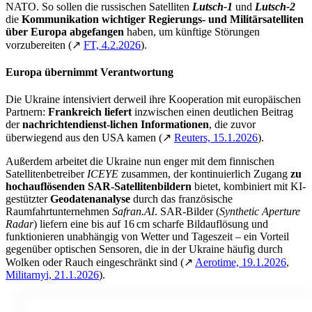
NATO. So sollen die russischen Satelliten
Lutsch-1
und
Lutsch-2
die
Kommunikation wichtiger Regierungs- und Militärsatelliten
über Europa abgefangen
haben, um künftige Störungen
vorzubereiten (
↗
FT, 4.2.2026
).
Europa übernimmt Verantwortung
Die Ukraine intensiviert derweil ihre Kooperation mit europäischen
Partnern:
Frankreich liefert
inzwischen einen deutlichen Beitrag
der
nachrichtendienst-lichen Informationen
, die zuvor
überwiegend aus den USA kamen (
↗
Reuters, 15.1.2026
).
Außerdem arbeitet die Ukraine nun enger mit dem finnischen
Satellitenbetreiber
ICEYE
zusammen, der kontinuierlich Zugang
zu
hochauflösenden SAR-Satellitenbildern
bietet, kombiniert mit KI-
gestützter
Geodatenanalyse
durch das französische
Raumfahrtunternehmen
Safran.AI
. SAR-Bilder (
Synthetic Aperture
Radar
) liefern eine bis auf 16
cm scharfe Bildauflösung und
funktionieren unabhängig von Wetter und Tageszeit – ein Vorteil
gegenüber optischen Sensoren, die in der Ukraine häufig durch
Wolken oder Rauch eingeschränkt sind (
↗
Aerotime, 19.1.2026
,
Militarnyi, 21.1.2026
).