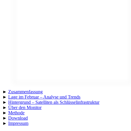
►
Zusammenfassung
►
Lage im Februar – Analyse und Trends
►
Hintergrund – Satelliten als Schlüsselinfrastruktur
►
Über den Monitor
►
Methode
►
Download
►
Impressum