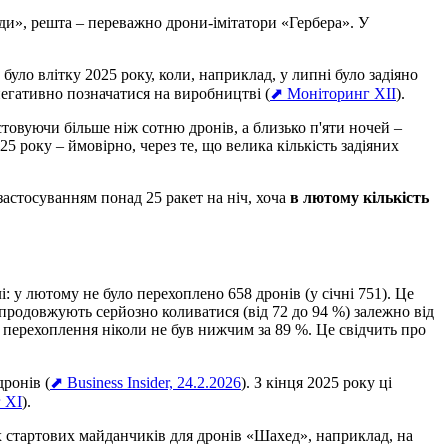
ди», решта – переважно дрони-імітатори «Гербера». У
 було влітку 2025 року, коли, наприклад, у липні було задіяно
егативно позначатися на виробництві (
⬈ Моніторинг XII
).
стовуючи більше ніж сотню дронів, а близько п'яти ночей –
5 року – ймовірно, через те, що велика кількість задіяних
застосуванням понад 25 ракет на ніч, хоча
в лютому кількість
: у лютому не було перехоплено 658 дронів (у січні 751). Це
 продовжують серйозно коливатися (від 72 до 94 %) залежно від
ь перехоплення ніколи не був нижчим за 89 %. Це свідчить про
ронів (
⬈ Business Insider, 24.2.2026
). З кінця 2025 року ці
 XI
).
 стартових майданчиків для дронів «Шахед», наприклад, на