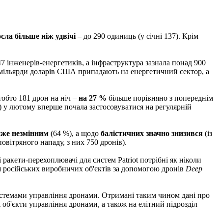
сла більше ніж удвічі
– до 290 одиниць (у січні 137). Крім
247 інженерів-енергетиків, а інфраструктура зазнала понад 900
6 мільярди доларів США припадають на енергетичний сектор, а
 тобто 181 дрон на ніч –
на 27 %
більше порівняно з попереднім
 у лютому вперше почала застосовуватися на регулярній
же незмінним
(64 %), а щодо
балістичних значно знизився
(із
повітряного нападу, з них 750 дронів).
і ракети-перехоплювачі для систем Patriot потрібні як ніколи
російських виробничих об'єктів за допомогою дронів
Deep
системами управління дронами. Отримані таким чином дані про
об'єкти управління дронами, а також на елітний підрозділ