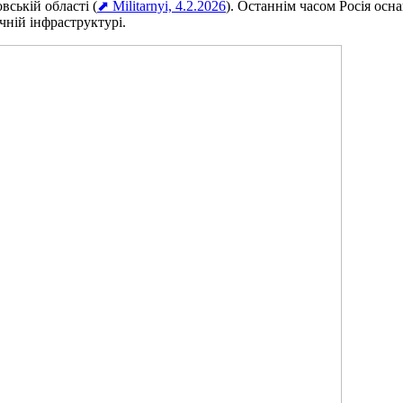
вській області (
⬈ Militarnyi, 4.2.2026
). Останнім часом Росія ос
чній інфраструктурі.