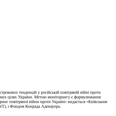
трокових тенденцій у російській повітряній війні проти
ільних цілях України. Метою моніторингу є формулювання
оринг повітряної війни проти Україні» видається «Київським
INT), і Фондом Конрада Аденауера.