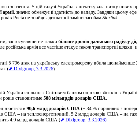
ного значення. У цій галузі Україна започаткувала низку нових п
 армії
, значно обмежує її здатність до нападу. Завдяки цьому еф
років Росія не знайде адекватної заміни засобам
Starlink
.
ни, застосувавши не тільки
більше дронів дальнього радіусу дії
 але російська армія все частіше атакує також транспортні шляхи,
таті 5 796 атак на українську електромережу вбила щонайменше 2
ак (
⬈ Dixigroup, 3.3.2026
).
й України спільно зі Світовим банком оцінкою збитків в Україні 
и років становитиме
588 мільярдів доларів США.
цінюється в
90,6 млрд доларів США
(+ 34 % порівняно з попере
ів США – на теплоенергетичний, 5,2 млрд доларів США – на газ
новить 4,9 млрд доларів США (
⬈ Dixigroup, 3.3.2026)
.