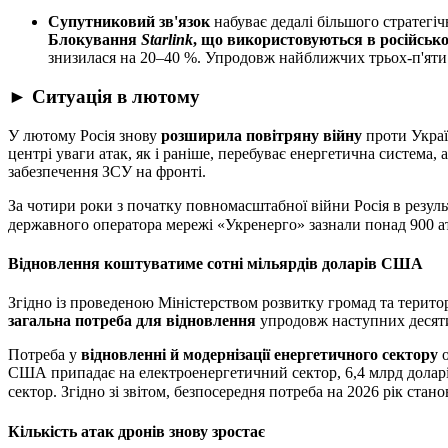
Супутниковий зв'язок
набуває дедалі більшого стратегіч
Блокування
Starlink
, що використовуються в російської
знизилася на 20–40 %. Упродовж найближчих трьох-п'яти 
► Ситуація в лютому
У лютому Росія знову
розширила повітряну війну
проти Украї
центрі уваги атак, як і раніше, перебуває енергетична система,
забезпечення ЗСУ на фронті.
За чотири роки з початку повномасштабної війни Росія в резуль
державного оператора мережі «Укренерго» зазнали понад 900 ат
Відновлення коштуватиме сотні мільярдів доларів США
Згідно із проведеною Міністерством розвитку громад та територі
загальна потреба для відновлення
упродовж наступних десят
Потреба у
відновленні й модернізації енергетичного сектору
о
США припадає на електроенергетичний сектор, 6,4 млрд долар
сектор. Згідно зі звітом, безпосередня потреба на 2026 рік ста
Кількість атак дронів знову зростає