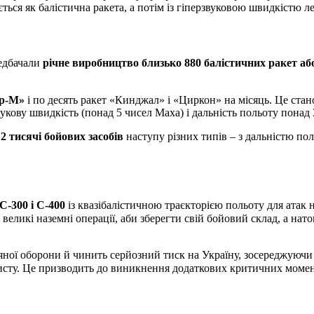
ься як балістична ракета, а потім із гіперзвуковою швидкістю лет
редбачали
річне виробництво близько 880 балістичних ракет аб
ер-М»
і по десять ракет «Кинджал» і «Циркон» на місяць. Це ста
вукову швидкість (понад 5 чисел Маха) і дальність польоту понад 
2 тисячі бойових засобів
наступу різних типів – з дальністю пол
С-300 і С-400
із квазібалістичною траєкторією польоту для атак на
ликі наземні операції, аби зберегти свій бойовий склад, а нато
ряної оборони й чинить серйозний тиск на Україну, зосереджуюч
исту. Це призводить до виникнення додаткових критичних момент