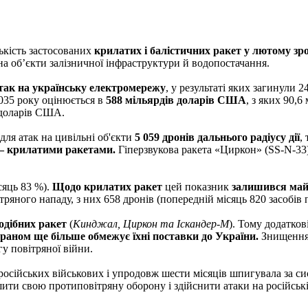
ькість застосованих
крилатих і балістичних ракет
у лютому зро
на об’єкти залізничної інфраструктури й водопостачання.
атак на українську електромережу
, у результаті яких загинули 
035 року оцінюється в
588 мільярдів доларів США
, з яких 90,
 доларів США.
для атак на цивільні об'єкти
5 059 дронів дальнього радіусу дії
,
2 – крилатими ракетами.
Гіперзвукова ракета «Циркон» (SS-N-33)
сяць 83 %).
Щодо крилатих ракет
цей показник
залишився май
тряного нападу, з них 658 дронів (попередній місяць 820 засобів 
подібних ракет
(
Кинджал, Циркон та Іскандер-М
). Тому додатков
 Іраном ще більше обмежує їхні поставки до України.
Знищення 
гу повітряної війни.
 російських військових і упродовж шести місяців шпигувала за 
ити свою протиповітряну оборону і здійснити атаки на російські 