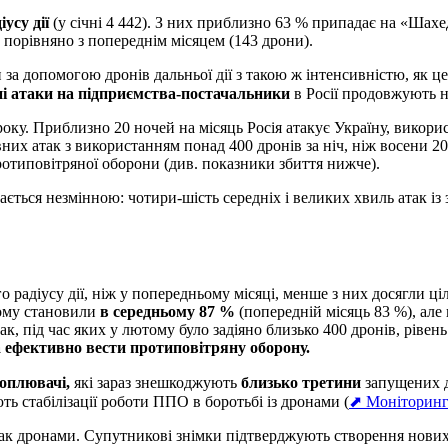
усу дії
(у січні 4 442). З них приблизно 63 % припадає на «Шахе
порівняно з попереднім місяцем (143 дрони).
 за допомогою дронів дальньої дії з такою ж інтенсивністю, як це
ні атаки на підприємства-постачальники
в Росії продовжують н
року. Приблизно 20 ночей на місяць Росія атакує Україну, викори
их атак з використанням понад 400 дронів за ніч, ніж восени 202
ротиповітряної оборони (див. показники збиття нижче).
ється незмінною: чотири-шість середніх і великих хвиль атак із 
радіусу дії, ніж у попередньому місяці, менше з них досягли цілі
тому становили
в середньому 87 %
(попередній місяць 83 %), але
к, під час яких у лютому було задіяно близько 400 дронів, рівен
а ефективно вести протиповітряну оборону.
хоплювачі,
які зараз знешкоджують
близько третини
запущених д
ь стабілізації роботи ППО в боротьбі із дронами (
⬈ Моніторинг
так дронами. Супутникові знімки підтверджують створення нових