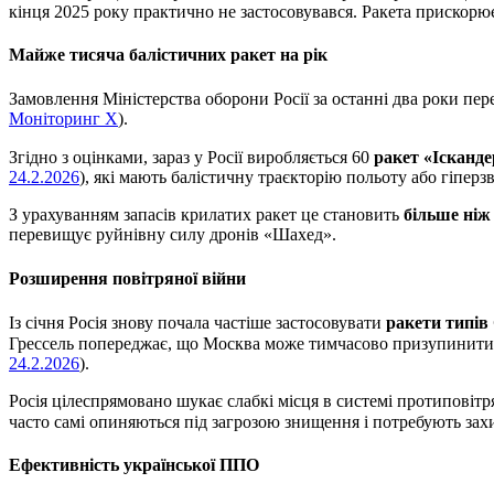
кінця 2025 року практично не застосовувався. Ракета прискорюєт
Майже тисяча балістичних ракет на рік
Замовлення Міністерства оборони Росії за останні два роки пе
Моніторинг X
).
Згідно з оцінками, зараз у Росії виробляється 60
ракет «Ісканд
24.2.2026
), які мають балістичну траєкторію польоту або гіперз
З урахуванням запасів крилатих ракет це становить
більше ніж 
перевищує руйнівну силу дронів «Шахед».
Розширення повітряної війни
Із січня Росія знову почала частіше застосовувати
ракети типів 
Грессель попереджає, що Москва може тимчасово призупинити ве
24.2.2026
).
Росія цілеспрямовано шукає слабкі місця в системі протиповіт
часто самі опиняються під загрозою знищення і потребують зах
Ефективність української ППО