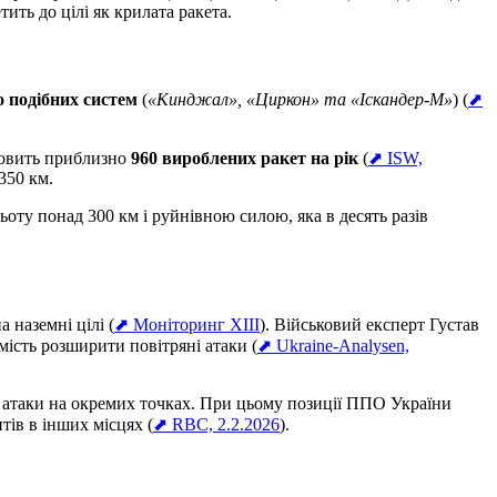
ить до цілі як крилата ракета.
о подібних систем
(
«Кинджал», «Циркон» та «Іскандер-М»
) (
⬈
новить приблизно
960 вироблених ракет на рік
(
⬈ ISW,
350 км.
ьоту понад 300 км і руйнівною силою, яка в десять разів
 наземні цілі (
⬈ Моніторинг XIII
). Військовий експерт Густав
мість розширити повітряні атаки (
⬈ Ukraine-Analysen,
и атаки на окремих точках. При цьому позиції ППО України
ів в інших місцях (
⬈ RBC, 2.2.2026
).