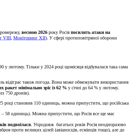
тромережу,
весною 2026
року Росія
посилить атаки на
 VIII
,
Моніторинг XII
). У сфері протиповітряної оборони
290 у лютому. Тільки у 2024 році щомісяця відбувалася така сама
оль відіграє також погода. Вона може обмежувати використання
х ракет мінімально зріс із 62 %
у січні до 64 % у лютому.
их 750 дронів).
025 році становив 110 одиниць, можна припустити, що російська
і – 58 одиниць). Можна припустити, що Росія все ще має
сків подвоїлася
. Упродовж багатьох років Росія неодноразово
зброя проти великих цілей (авіаносців, есмінців тощо), але до