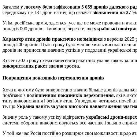
Загалом
у лютому було зафіксовано 5 059 дронів далекого раді
середньому це 181 дрон на ніч, що означає
збільшення на 27 %
Утім, російська армія, здається, усе ще не може проводити атаки
понад 6 000 дронів – імовірно, через те, що
українські повітря
Характер атак дронів практично не змінився
з вересня 2025 
понад 200 дронів. Цього року було менше хвиль високоінтенсивн
дронів не приносила значних успіхів у подоланні української п
З осені 2025 року схема нанесення ракетних ударів також залиша
використаних ракет значно зросла.
Покращення показників перехоплення дронів
Хоча в лютому було використано значно більше дронів дальнього 
пов'язано з
поліпшенням показників перехоплення,
які в лю
типу використання і регіону атак. Упродовж чотирьох ночей ата
те, що
Україна навіть за умов високого навантаження здатн
Значну роль у такому успіху відіграють
українські дрони-пере
системи оборони використовуються все частіше і значно сприяют
У той же час Росія постійно розширює свої можливості щодо а