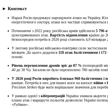
► Контекст
Наразі Росія продовжує нарощувати атаки на Україну. Кіл
енергетичного сектору, атаки все частіше спрямовуються 
Починаючи з 2022 року, російська армія здійснила
5 796 
цілеспрямованих атак.
Вартість відновлення
країни до 2
безпосередня потреба в 2026 році становить 4,9 мільярди
У лютому російські військово-повітряні сили застосували 
місяцем. До цього додалися
118 атак балістичними і 17
основі.
Рівень перехоплення дронів зріс до 87 %
(попередній мі
40 до 30 %). Загалом не було перехоплено 780 засобів пові
У 2026 році Росія виробить близько 960 балістичних і 
раніше. Потреба в них для інших воєн на кшталт
війни з
Precision Strikes
буде мати вирішальне значення для перебі
У рамках однієї з
кібероперацій
Україна зламала акаунти
плани атак і маршрути польотів дозволили Україні поліпш
«
Рубікон
».