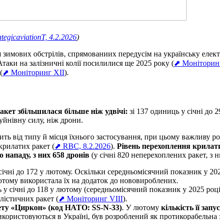
ategicaviationT, 4.2.2026
)
зимових обстрілів, спрямованиих передусім на українську елек
 Атаки на залізничні колії посилилися ще 2025 року (
⬈ Моніторинг
(
⬈ Моніторинг XII
).
акет збільшилася більше ніж удвічі:
зі 137 одиниць у січні до 
руйнівну силу, ніж дрони.
ть від типу й місця їхнього застосування, при цьому важливу р
крилатих ракет (
⬈ RBC, 8.2.2026
).
Рівень перехоплення крилати
о нападу, з них 658 дронів
(у січні 820 неперехоплених ракет, з н
січні до 172 у лютому. Оскільки середньомісячний показник у 2
 лютому використала їх на додаток до нововироблених.
 у січні до 118 у лютому (середньомісячний показник у 2025 роц
лістичних ракет (
⬈ Моніторинг VIII
).
ету «Циркон» (код НАТО: SS-N-33)
. У лютому
кількість її запу
 використовуються в Україні, був розроблений як протикорабельна 