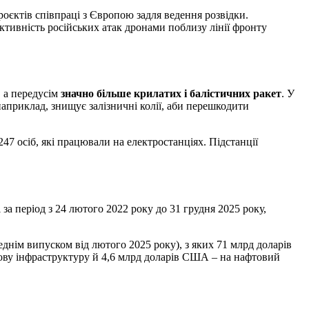
роєктів співпраці з Європою задля ведення розвідки.
ективність російських атак дронами поблизу лінії фронту
, а передусім
значно більше крилатих і балістичних ракет
. У
 наприклад, знищує залізничні колії, аби перешкодити
47 осіб, які працювали на електростанціях. Підстанції
за період з 24 лютого 2022 року до 31 грудня 2025 року,
днім випуском від лютого 2025 року), з яких 71 млрд доларів
ову інфраструктуру й 4,6 млрд доларів США – на нафтовий