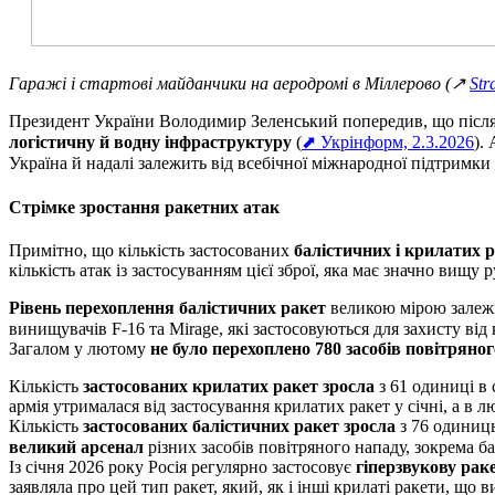
Гаражі і стартові майданчики на аеродромі в Міллерово (
↗
Str
Президент України Володимир Зеленський попередив, що після 
логістичну й водну інфраструктуру
(
⬈ Укрінформ, 2.3.2026
).
Україна й надалі залежить від всебічної міжнародної підтримки 
Стрімке зростання ракетних атак
Примітно, що кількість застосованих
балістичних і крилатих р
кількість атак із застосуванням цієї зброї, яка має значно вищу 
Рівень перехоплення балістичних ракет
великою мірою залежи
винищувачів F-16 та Mirage, які застосовуються для захисту від 
Загалом у лютому
не було перехоплено 780 засобів повітряног
Кількість
застосованих крилатих ракет зросла
з 61 одиниці в 
армія утрималася від застосування крилатих ракет у січні, а в
Кількість
застосованих балістичних ракет зросла
з 76 одиниць
великий арсенал
різних засобів повітряного нападу, зокрема ба
Із січня 2026 року Росія регулярно застосовує
гіперзвукову рак
заявляла про цей тип ракет, який, як і інші крилаті ракети, що