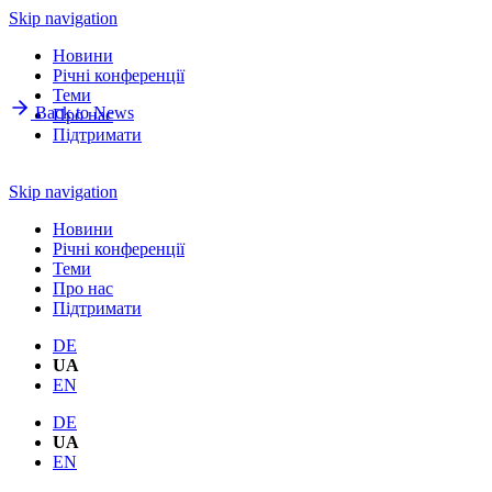
Skip navigation
Новини
Річнi конференції
Теми
Back to News
Про нас
Підтримати
Skip navigation
Новини
Річнi конференції
Теми
Про нас
Підтримати
DE
UA
EN
DE
UA
EN