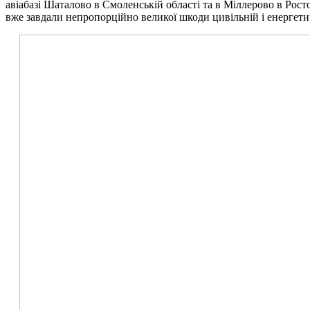
авіабазі Шаталово в Смоленській області та в Міллерово в Росто
вже завдали непропорційно великої шкоди цивільній і енергети